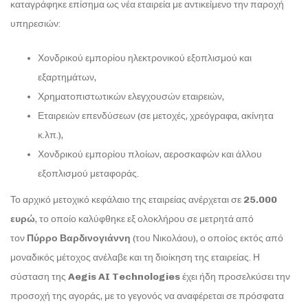
καταγράφηκε επίσημα ως νέα εταιρεία με αντικείμενο την παροχή
υπηρεσιών:
Χονδρικού εμπορίου ηλεκτρονικού εξοπλισμού και
εξαρτημάτων,
Χρηματοπιστωτικών ελεγχουσών εταιρειών,
Εταιρειών επενδύσεων (σε μετοχές, χρεόγραφα, ακίνητα
κ.λπ.),
Χονδρικού εμπορίου πλοίων, αεροσκαφών και άλλου
εξοπλισμού μεταφοράς.
Το αρχικό μετοχικό κεφάλαιο της εταιρείας ανέρχεται σε
25.000
ευρώ
, το οποίο καλύφθηκε εξ ολοκλήρου σε μετρητά από
τον
Πύρρο Βαρδινογιάννη
(του Νικολάου), ο οποίος εκτός από
μοναδικός μέτοχος ανέλαβε και τη διοίκηση της εταιρείας. Η
σύσταση της
Aegis AI Technologies
έχει ήδη προσελκύσει την
προσοχή της αγοράς, με το γεγονός να αναφέρεται σε πρόσφατα