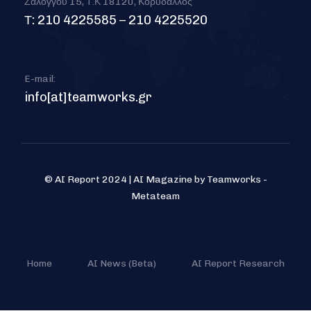
Ζαλόγγου 15, Τ.Κ 18120, Κορυδαλλός
Τ: 210 4225585 – 210 4225520
E-mail:
info[at]teamworks.gr
© AI Report 2024 | AI Magazine by Teamworks -
Metateam
Home
AI News (Beta)
AI Report Research