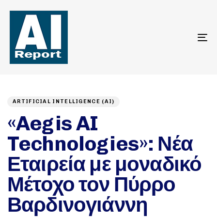
To
na
Author
Published
PUBLISHED
on:
IN:
ARTIFICIAL INTELLIGENCE (AI)
«Aegis AI
Technologies»: Νέα
Εταιρεία με μοναδικό
Μέτοχο τον Πύρρο
Βαρδινογιάννη