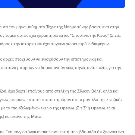
 αυτό τον μήνα μαθήματα Τεχνητής Νοημοσύνης βασισμένα στην
ον τομέα αυτόν έχει χαρακτηριστεί ως “Σπούτνικ της Κίνας” (Σ.τ.Σ:
ρος στην ιστορία) και έχει συγκεντρώσει ευρύ ενδιαφέρον.
κές αρχές στοχεύουν να ενισχύσουν την επιστημονική και
ια ώστε να μπορούν να δημιουργούν νέες πηγές ανάπτυξης για την
ύ, έχει δεχτεί επαίνους από στελέχη της Σίλικον Βάλεϊ, αλλά και
ές εταιρείες, οι οποίοι υποστηρίζουν ότι τα μοντέλα της κινεζικής
τα πιο εξελιγμένα– εκείνο της OpenAI (Σ.τ.Σ: η OpenAI είναι
) και εκείνο της Meta.
νας Γκουανγκντόνγκ ανακοίνωσε αυτή την εβδομάδα ότι ξεκινάει ένα