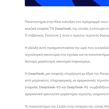
Πανεπιστήμια στην Κϊνα ενέταξαν στο πρόγραμμά τους
κινεζική εταιρεία ΤΝ DeepSeek, της οποίας η επιτυχία στ
Ο σοβιετικός Σπούτνικ 1 ήταν ο πρώτος τεχνητός δορυφό
Η εξέλιξη αυτή πραγματοποιείται την ώρα που οι κινεζι
τεχνολογική καινοτομία στα σχολεία και τα πανεπιστήμ
δεύτερη μεγαλύτερη οικονομία παγκοσμίως.
Η DeepSeek, μια νεοφυής επιχείρηση με έδρα την Χανγκζο
από μηχανικούς πληροφορικής σε αμερικανικές τεχνολογικ
εταιρείας DeepSeek-V3 και DeepSeek-R1 συμβαδίζουν με 
αμερικανικό ερευνητικό εργαστήριο τεχνητής νοημοσύνης
Το πανεπιστήμιο της Σενζέν στην επαρχία της νότιας Κί