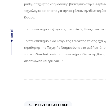
μάθημα τεχνητής νοημοσύνης βασισμένο στην DeepSeek,
τεχνολογίες και επίσης για την ασφάλεια, την ιδιωτική ζ
ίδρυμα.
Το πανεπιστήμιο Ζιζάνγκ της ανατολικής Κίνας ανακοίνω
scroll
Το πανεπιστήμιο Σιάο Τονγκ της Σανγκάης επίσης έχει χ
εκμάθησης της Τεχνητής Νοημοσύνης στα μαθήματά του
του στο Wechat, ενώ το πανεπιστήμιο Ρένμιν της Κίνας
διδασκαλίας και έρευνας…”.
PREVIOUS ARTICLE