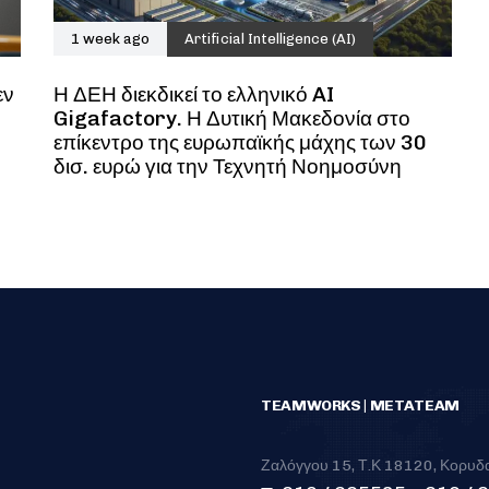
1 week ago
Artificial Intelligence (AI)
εν
Η ΔΕΗ διεκδικεί το ελληνικό AI
Gigafactory. Η Δυτική Μακεδονία στο
επίκεντρο της ευρωπαϊκής μάχης των 30
δισ. ευρώ για την Τεχνητή Νοημοσύνη
TEAMWORKS | METATEAM
Ζαλόγγου 15, Τ.Κ 18120, Κορυδ