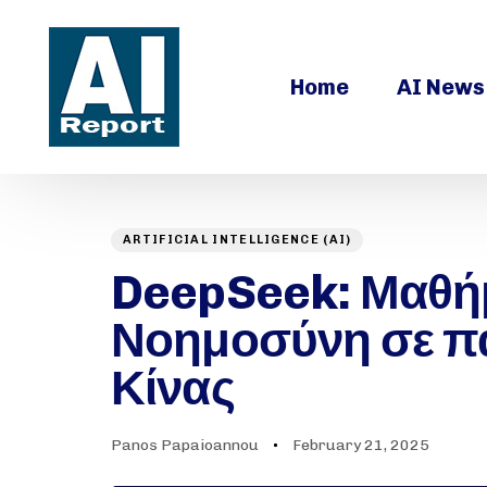
Home
AI News
ARTIFICIAL INTELLIGENCE (AI)
Author
Published
PUBLISHED
on:
DeepSeek: Μαθήμ
IN:
Νοημοσύνη σε πα
Κίνας
Panos Papaioannou
February 21, 2025