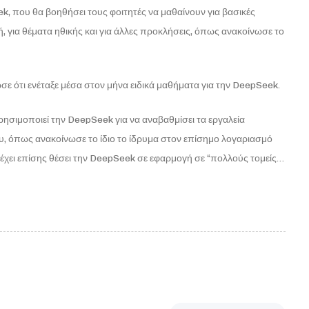
 που θα βοηθήσει τους φοιτητές να μαθαίνουν για βασικές
ωή, για θέματα ηθικής και για άλλες προκλήσεις, όπως ανακοίνωσε το
σε ότι ενέταξε μέσα στον μήνα ειδικά μαθήματα για την DeepSeek.
ρησιμοποιεί την DeepSeek για να αναβαθμίσει τα εργαλεία
, όπως ανακοίνωσε το ίδιο το ίδρυμα στον επίσημο λογαριασμό
 έχει επίσης θέσει την DeepSeek σε εφαρμογή σε “πολλούς τομείς…