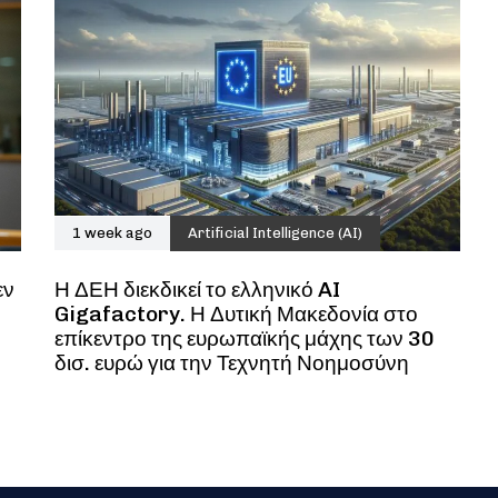
1 week ago
Artificial Intelligence (AI)
εν
Η ΔΕΗ διεκδικεί το ελληνικό AI
Gigafactory. Η Δυτική Μακεδονία στο
επίκεντρο της ευρωπαϊκής μάχης των 30
δισ. ευρώ για την Τεχνητή Νοημοσύνη