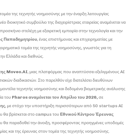
 τομέα της τεχνητής νοημοσύνης με την έναρξη λειτουργίας
έο διοικητικό συμβούλιο της διαχειρίστριας εταιρείας αναμένεται να
προσκήνιο στελέχη με εξαιρετική εμπειρία στην τεχνολογία και την
ς Παπαδημητρίου
, ένας επιστήμονας και επιχειρηματίας με
ειρηματικό τομέα της τεχνητής νοημοσύνης, γνωστός για τη
ν Ελλάδα και διεθνώς.
της
Moveo.AI
, μιας πλατφόρμας που αναπτύσσει εξελιγμένους AI
ακών διαδικασιών. Στο παρελθόν είχε διατελέσει διευθύνων
ητα μοντέλα τεχνητής νοημοσύνης και δεδομένα βιομετρικής ανάλυσης
ία του
Pharos
αναμένεται τον Απρίλιο του 2026,
σε
σης
, με στόχο την υποστήριξη περισσότερων από 50 startups AI
ου θα βρίσκεται στο campus του
Εθνικού Κέντρου Έρευνας
που θα παραδοθεί την άνοιξη, προσφέροντας προηγμένες υποδομές
ίας και της έρευνας στον τομέα της τεχνητής νοημοσύνης.