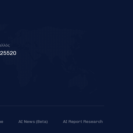
αλλός
225520
me
AI News (Beta)
AI Report Research