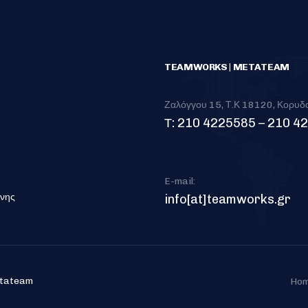
TEAMWORKS | METATEAM
Ζαλόγγου 15, Τ.Κ 18120, Κορυδ
Τ: 210 4225585 – 210 4
E-mail:
ύνης
info[at]teamworks.gr
etateam
Ho