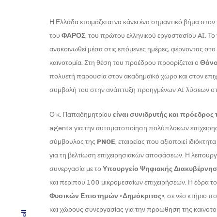
Η Ελλάδα ετοιμάζεται να κάνει ένα σημαντικό βήμα στον
του
ΦΑΡΟΣ
, του πρώτου ελληνικού εργοστασίου AI. Το ν
ανακοινωθεί μέσα στις επόμενες ημέρες, φέρνοντας στο 
καινοτομία. Στη θέση του προέδρου προορίζεται ο
Θάνο
πολυετή παρουσία στον ακαδημαϊκό χώρο και στον επιχ
συμβολή του στην ανάπτυξη προηγμένων AI λύσεων στη
Ο κ. Παπαδημητρίου
είναι συνιδρυτής και πρόεδρος 
agents για την αυτοματοποίηση πολύπλοκων επιχειρησι
σύμβουλος της
PNOE
, εταιρείας που αξιοποιεί ιδιόκτ
για τη βελτίωση επιχειρησιακών αποφάσεων. Η λειτουργ
συνεργασία με το
Υπουργείο Ψηφιακής Διακυβέρνη
και περίπου 100 μικρομεσαίων επιχειρήσεων. Η έδρα τ
Φυσικών Επιστημών «Δημόκριτος»
, σε νέο κτήριο 
και χώρους συνεργασίας για την προώθηση της καινοτομ