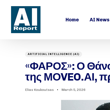
Home
AI News
ARTIFICIAL INTELLIGENCE (AI)
Author
Published
PUBLISHED
on:
«ΦΑΡΟΣ»: Ο Θάν
IN:
της ΜΟVEO.ΑΙ, 
Elias Koukoutsas
March 5, 2026