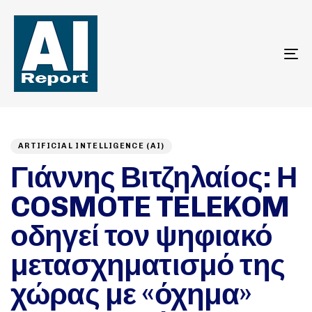
To
na
Author
Published
PUBLISHED
on:
IN:
ARTIFICIAL INTELLIGENCE (AI)
Γιάννης Βιτζηλαίος: Η
COSMOTE TELEKOM
οδηγεί τον ψηφιακό
μετασχηματισμό της
χώρας με «όχημα»