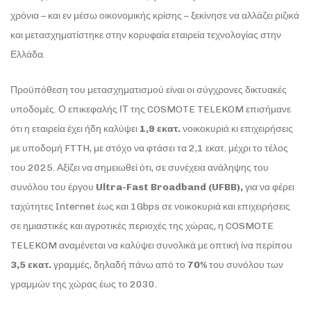
χρόνια – και εν μέσω οικονομικής κρίσης – ξεκίνησε να αλλάζει ριζικά
και μετασχηματίστηκε στην κορυφαία εταιρεία τεχνολογίας στην
Ελλάδα.
Προϋπόθεση του μετασχηματισμού είναι οι σύγχρονες δικτυακές
υποδομές. Ο επικεφαλής ΙΤ της COSMOTE TELEKOM επισήμανε
ότι η εταιρεία έχει ήδη καλύψει
1,9 εκατ.
νοικοκυριά κι επιχειρήσεις
με υποδομή FTTH, με στόχο να φτάσει τα 2,1 εκατ. μέχρι το τέλος
του 2025. Αξίζει να σημειωθεί ότι, σε συνέχεια ανάληψης του
συνόλου του έργου
Ultra-Fast Broadband (UFBB),
για να φέρει
ταχύτητες Internet έως και 1Gbps σε νοικοκυριά και επιχειρήσεις
σε ημιαστικές και αγροτικές περιοχές της χώρας, η COSMOTE
TELEKOM αναμένεται να καλύψει συνολικά με οπτική ίνα περίπου
3,5 εκατ.
γραμμές, δηλαδή πάνω από το
70%
του συνόλου των
γραμμών της χώρας έως το 2030.