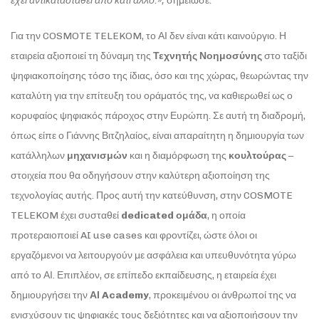
έχει αντικατασταθεί από κάτι άλλο.»,
σημείωσε
.
Για την COSMOTE TELEKOM, το ΑΙ δεν είναι κάτι καινούργιο. Η
εταιρεία αξιοποιεί τη δύναμη της
Τεχνητής Νοημοσύνης
στο ταξίδι
ψηφιακοποίησης τόσο της ίδιας, όσο και της χώρας, θεωρώντας την
καταλύτη για την επίτευξη του οράματός της, να καθιερωθεί ως ο
κορυφαίος ψηφιακός πάροχος στην Ευρώπη. Σε αυτή τη διαδρομή,
όπως είπε ο Γιάννης Βιτζηλαίος, είναι απαραίτητη η δημιουργία των
κατάλληλων
μηχανισμών
και η διαμόρφωση της
κουλτούρας
–
στοιχεία που θα οδηγήσουν στην καλύτερη αξιοποίηση της
τεχνολογίας αυτής. Προς αυτή την κατεύθυνση, στην COSMOTE
TELEKOM έχει συσταθεί
dedicated
ομάδα
, η οποία
προτεραιοποιεί AI use cases και φροντίζει, ώστε όλοι οι
εργαζόμενοι να λειτουργούν με ασφάλεια και υπευθυνότητα γύρω
από το ΑΙ. Επιπλέον, σε επίπεδο εκπαίδευσης, η εταιρεία έχει
δημιουργήσει την
ΑΙ Academy
, προκειμένου οι άνθρωποί της να
ενισχύσουν τις ψηφιακές τους δεξιότητες και να αξιοποιήσουν την