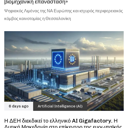
βιομηχανική επανάσταση»
Ψηφιακός Λιμένας της ΝΑ Ευρώπης και ισχυρός περιφερειακός
κόμβος καινοτομίας η Θεσσαλονίκη
6 days ago
Artificial Intelligence (AI)
Η ΔΕΗ διεκδικεί το ελληνικό AI Gigafactory. Η
Δυτική Μακεδονία στο επίκεντρο της ευρωπαϊκής