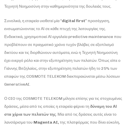
Τεχνητή Νοημοσύνη στην καθημερινότητα της δουλειάς τους.
Συνολικά, η εταιρεία υιοθετεί μία “
digital
first
” προσέγγιση,
ενσωματώνοντας το ΑΙ σε κάθε πτυχή της λειτουργίας της.
Ενδεικτικά, χρησιμοποιεί ΑΙ εργαλεία predictive maintenance που
προβλέπουν σε πραγματικό χρόνο τυχόν βλάβες σε εξοπλισμό
δικτύου και τις διορθώνουν αυτόματα, ενώ η Τεχνητή Νοημοσύνη
έχει ενεργό ρόλο και στην εξυπηρέτηση των πελατών. Όπως είπε ο
Γιάννης Βιτζηλαίος, στην εξυπηρέτηση πελατών ήδη το 25% των
επαφών της COSMOTE TELEKOM διεκπεραιώνεται μέσω λύσεων
GenerativeAI.
Ο CIO της COSMOTE TELEKOM μίλησε επίσης για τις στοχευμένες
δράσεις, μέσα από τις οποίες η εταιρεία φέρνει τη
δύναμη του ΑΙ
στα χέρια των πελατών της
. Μία από τις δράσεις αυτές είναι το
λανσάρισμα του
Magenta AI,
της πλατφόρμας που δίνει εύκολη,