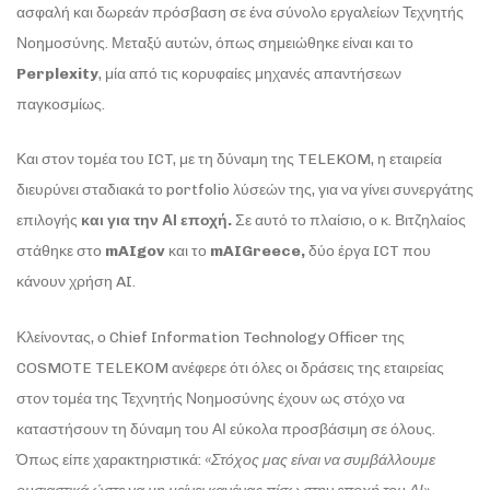
ασφαλή και δωρεάν πρόσβαση σε ένα σύνολο εργαλείων Τεχνητής
Νοημοσύνης. Μεταξύ αυτών, όπως σημειώθηκε είναι και το
Perplexity
, μία από τις κορυφαίες μηχανές απαντήσεων
παγκοσμίως.
Και στον τομέα του ICT, με τη δύναμη της TELEKOM, η εταιρεία
διευρύνει σταδιακά το portfolio λύσεών της, για να γίνει συνεργάτης
επιλογής
και για την ΑΙ εποχή.
Σε αυτό το πλαίσιο, ο κ. Βιτζηλαίος
στάθηκε στο
mAIgov
και το
mAIGreece,
δύο έργα ICT που
κάνουν χρήση AI.
Κλείνοντας, ο Chief Information Technology Officer της
COSMOTE TELEKOM ανέφερε ότι όλες οι δράσεις της εταιρείας
στον τομέα της Τεχνητής Νοημοσύνης έχουν ως στόχο να
καταστήσουν τη δύναμη του ΑΙ εύκολα προσβάσιμη σε όλους.
Όπως είπε χαρακτηριστικά:
«Στόχος μας είναι να συμβάλλουμε