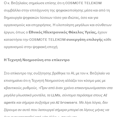
Ο κ. Βιτζηλαίος σημείωσε επίσης ότι η COSMOTE TELEKOM
συμβάλλει στην επιτάχυνση της ψηφιακοποίησης μέσα και από τη
δημιουργία ψηφιακών λύσεων τόσο για ιδιώτες, όσο και για
οργανισμούς και επιχειρήσεις. Η υλοποίηση μεγάλων και σύνθετων
έργων, όπως ο
Εθνικός Ηλεκτρονικός Φάκελος Υγείας,
έχουν
καταστήσει την COSMOTE TELEKOM
συνεργάτη επιλογής
κάθε
οργανισμού στην ψηφιακή εποχή.
Η Τεχνητή Νοημοσύνη στο επίκεντρο
Στο επίκεντρο της συζήτησης βρέθηκε το ΑΙ, με τον κ. Βιτζηλαίο να
επισημαίνει ότι η Τεχνητή Νοημοσύνη αλλάζει τον κόσμο μας με
κβαντικούς ρυθμούς.
«Πριν από έναν χρόνο επικεντρωνόμασταν στα
μεγάλα γλωσσικά μοντέλα, τα LLMs, σύντομα περάσαμε στους AI
agents και σήμερα συζητάμε για AI browsers. Με λίγα λόγια, δεν
ξέρουμε αν αυτό που λειτουργεί σήμερα μπορεί σε λίγους μήνες να