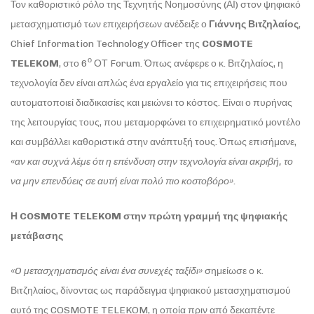
Τον καθοριστικό ρόλο της Τεχνητής Νοημοσύνης (ΑΙ) στον ψηφιακό
μετασχηματισμό των επιχειρήσεων ανέδειξε ο
Γιάννης Βιτζηλαίος
,
Chief Information Technology Officer της
COSMOTE
ο
TELEKOM
, στο 6
ΟΤ Forum. Όπως ανέφερε ο κ. Βιτζηλαίος, η
τεχνολογία δεν είναι απλώς ένα εργαλείο για τις επιχειρήσεις που
αυτοματοποιεί διαδικασίες και μειώνει το κόστος. Είναι ο πυρήνας
της λειτουργίας τους, που μεταμορφώνει το επιχειρηματικό μοντέλο
και συμβάλλει καθοριστικά στην ανάπτυξή τους. Όπως επισήμανε,
«αν και συχνά λέμε ότι η επένδυση στην τεχνολογία είναι ακριβή, το
να μην επενδύεις σε αυτή είναι πολύ πιο κοστοβόρο».
Η
COSMOTE
TELEKOM
στην πρώτη γραμμή της ψηφιακής
μετάβασης
«
O
μετασχηματισμός είναι ένα συνεχές ταξίδι»
σημείωσε ο κ.
Βιτζηλαίος, δίνοντας ως παράδειγμα ψηφιακού μετασχηματισμού
αυτό της COSMOTE TELEKOM, η οποία πριν από δεκαπέντε