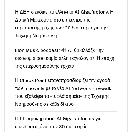
Η ΔΕΗ διεκδικεί το ελληνικό AI Gigafactory. Η
Δυτική Μακεδονία στο επίκεντρο της
ευρωπαϊκής μάχης των 30 δισ. ευρώ για την
Τεχνητή Νοημοσύνη
Elon Musk, podcast: «Η AI θα αλλάξει την
οικονομία όσο καμία άλλη τεχνολογία». Η εποχή
της υπερνοημοσύνης έρχεται.
Η Check Point επαναπροσδιορίζει την αγορά
των firewalls με το νέο AI Network Firewall,
που εξαλείφει τα «τυφλά σημεία» της Τεχνητής
Νοημοσύνης σε κάθε δίκτυο
Η ΕΕ προκηρύσσει AI Gigafactories για
επενδύσεις άνω των 30 δισ. ευρώ