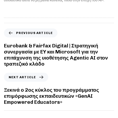
ουσιαστικά ώστε να μη μείνει κανένας πίσω στην εποχή του ΑΙ»
.
PREVIOUS ARTICLE
Eurobank & Fairfax Digital | Στρατηγική
συνεργασία με EY και Microsoft για την
επιτάχυνση της υιοθέτησης Αgentic AI στον
τραπεζικό κλάδο
NEXT ARTICLE
Ξεκινά ο 2ος κύκλος του προγράμματος
επιμόρφωσης εκπαιδευτικών «GenAI
Empowered Educators»