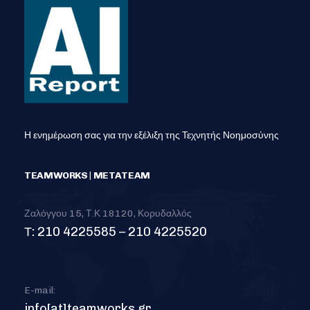
Η ενημέρωση σας για την εξέλιξη της Τεχνητής Νοημοσύνης
TEAMWORKS | METATEAM
Ζαλόγγου 15, Τ.Κ 18120, Κορυδαλλός
Τ: 210 4225585 – 210 4225520
E-mail:
info[at]teamworks.gr