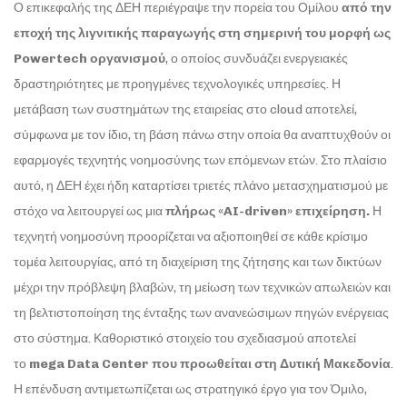
Ο επικεφαλής της ΔΕΗ περιέγραψε την πορεία του Ομίλου
από την
εποχή της λιγνιτικής παραγωγής στη σημερινή του μορφή ως
Powertech οργανισμού
, ο οποίος συνδυάζει ενεργειακές
δραστηριότητες με προηγμένες τεχνολογικές υπηρεσίες. Η
μετάβαση των συστημάτων της εταιρείας στο cloud αποτελεί,
σύμφωνα με τον ίδιο, τη βάση πάνω στην οποία θα αναπτυχθούν οι
εφαρμογές τεχνητής νοημοσύνης των επόμενων ετών. Στο πλαίσιο
αυτό, η ΔΕΗ έχει ήδη καταρτίσει τριετές πλάνο μετασχηματισμού με
στόχο να λειτουργεί ως μια
πλήρως «AI-driven» επιχείρηση.
Η
τεχνητή νοημοσύνη προορίζεται να αξιοποιηθεί σε κάθε κρίσιμο
τομέα λειτουργίας, από τη διαχείριση της ζήτησης και των δικτύων
μέχρι την πρόβλεψη βλαβών, τη μείωση των τεχνικών απωλειών και
τη βελτιστοποίηση της ένταξης των ανανεώσιμων πηγών ενέργειας
στο σύστημα. Καθοριστικό στοιχείο του σχεδιασμού αποτελεί
το
mega Data Center που προωθείται στη Δυτική Μακεδονία
.
Η επένδυση αντιμετωπίζεται ως στρατηγικό έργο για τον Όμιλο,