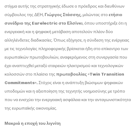
στίγμα αυτής της στρατηγικής έδωσε ο πρόεδρος και διευθύνων
σύμβουλος της ΔΕΗ,
Γιώργος Στάσσης
, μιλώντας στο
ετήσιο
συνέδριο της Eurelectric στο Ελσίνκι
, όπου υποστήριξε ότι η
ενεργειακή και η ψηφιακή μετάβαση αποτελούν πλέον δύο
αλληλένδετες διαδικασίες. Όπως εξήγησε, η σύνδεση της ενέργειας
με τις τεχνολογίες πληροφορικής βρίσκεται ήδη στο επίκεντρο των
ευρωπαϊκών πρωτοβουλιών, αναφερόμενος στη συνεργασία που
έχει αναπτυχθεί μεταξύ εταιρειών ηλεκτρισμού και τεχνολογικών
κολοσσών στο πλαίσιο της
πρωτοβουλίας «Twin Transition
Commitments».
Στόχος είναι η ανάπτυξη βιώσιμων ψηφιακών
υποδομών και η αξιοποίηση της τεχνητής νοημοσύνης με τρόπο
που να ενισχύει την ενεργειακή ασφάλεια και την ανταγωνιστικότητα
της ευρωπαϊκής οικονομίας.
Μακριά η εποχή του λιγνίτη