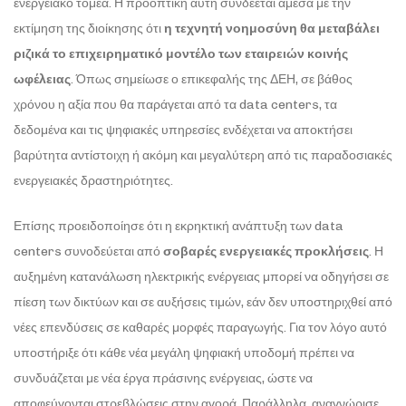
ενεργειακό τομέα. Η προοπτική αυτή συνδέεται άμεσα με την
εκτίμηση της διοίκησης ότι
η τεχνητή νοημοσύνη θα μεταβάλει
ριζικά το επιχειρηματικό μοντέλο των εταιρειών κοινής
ωφέλειας
. Όπως σημείωσε ο επικεφαλής της ΔΕΗ, σε βάθος
χρόνου η αξία που θα παράγεται από τα data centers, τα
δεδομένα και τις ψηφιακές υπηρεσίες ενδέχεται να αποκτήσει
βαρύτητα αντίστοιχη ή ακόμη και μεγαλύτερη από τις παραδοσιακές
ενεργειακές δραστηριότητες.
Επίσης προειδοποίησε ότι η εκρηκτική ανάπτυξη των data
centers συνοδεύεται από
σοβαρές ενεργειακές προκλήσεις
. Η
αυξημένη κατανάλωση ηλεκτρικής ενέργειας μπορεί να οδηγήσει σε
πίεση των δικτύων και σε αυξήσεις τιμών, εάν δεν υποστηριχθεί από
νέες επενδύσεις σε καθαρές μορφές παραγωγής. Για τον λόγο αυτό
υποστήριξε ότι κάθε νέα μεγάλη ψηφιακή υποδομή πρέπει να
συνδυάζεται με νέα έργα πράσινης ενέργειας, ώστε να
αποφεύγονται στρεβλώσεις στην αγορά. Παράλληλα, αναγνώρισε