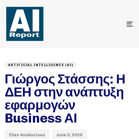
To
na
Author
Published
PUBLISHED
on:
IN:
ARTIFICIAL INTELLIGENCE (AI)
Γιώργος Στάσσης: Η
ΔΕΗ στην ανάπτυξη
εφαρμογών
Business ΑΙ
Elias Koukoutsas
June 5, 2026