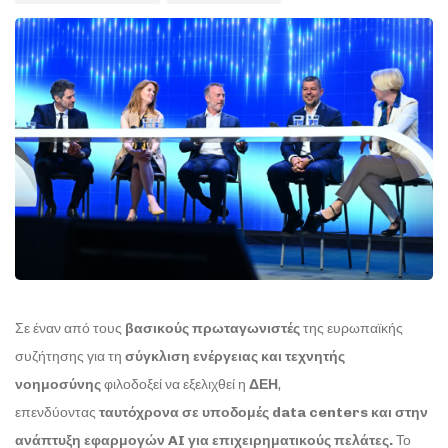
Σε έναν από τους
βασικούς πρωταγωνιστές
της ευρωπαϊκής
συζήτησης για τη
σύγκλιση ενέργειας και τεχνητής
νοημοσύνης
φιλοδοξεί να εξελιχθεί η
ΔΕΗ
,
επενδύοντας
ταυτόχρονα σε υποδομές data centers και στην
ανάπτυξη εφαρμογών AI για επιχειρηματικούς πελάτες.
Το