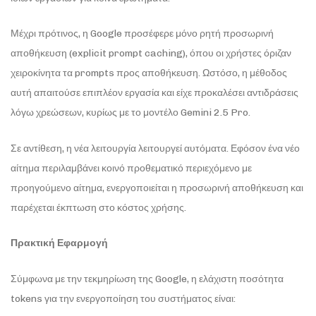
Μέχρι πρότινος, η Google προσέφερε μόνο ρητή προσωρινή
αποθήκευση (explicit prompt caching), όπου οι χρήστες όριζαν
χειροκίνητα τα prompts προς αποθήκευση. Ωστόσο, η μέθοδος
αυτή απαιτούσε επιπλέον εργασία και είχε προκαλέσει αντιδράσεις
λόγω χρεώσεων, κυρίως με το μοντέλο Gemini 2.5 Pro.
Σε αντίθεση, η νέα λειτουργία λειτουργεί αυτόματα. Εφόσον ένα νέο
αίτημα περιλαμβάνει κοινό προθεματικό περιεχόμενο με
προηγούμενο αίτημα, ενεργοποιείται η προσωρινή αποθήκευση και
παρέχεται έκπτωση στο κόστος χρήσης.
Πρακτική Εφαρμογή
Σύμφωνα με την τεκμηρίωση της Google, η ελάχιστη ποσότητα
tokens για την ενεργοποίηση του συστήματος είναι: