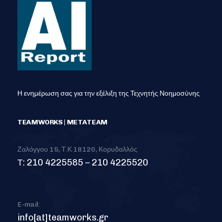
Η ενημέρωση σας για την εξέλιξη της Τεχνητής Νοημοσύνης
TEAMWORKS | METATEAM
Ζαλόγγου 15, Τ.Κ 18120, Κορυδαλλός
Τ: 210 4225585 – 210 4225520
E-mail:
info[at]teamworks.gr