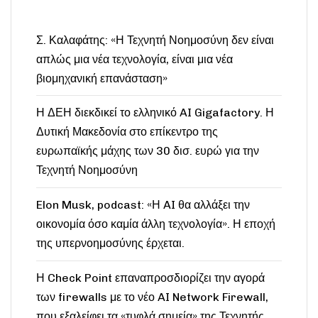
Σ. Καλαφάτης: «Η Τεχνητή Νοημοσύνη δεν είναι
απλώς μια νέα τεχνολογία, είναι μια νέα
βιομηχανική επανάσταση»
Η ΔΕΗ διεκδικεί το ελληνικό AI Gigafactory. Η
Δυτική Μακεδονία στο επίκεντρο της
ευρωπαϊκής μάχης των 30 δισ. ευρώ για την
Τεχνητή Νοημοσύνη
Elon Musk, podcast: «Η AI θα αλλάξει την
οικονομία όσο καμία άλλη τεχνολογία». Η εποχή
της υπερνοημοσύνης έρχεται.
Η Check Point επαναπροσδιορίζει την αγορά
των firewalls με το νέο AI Network Firewall,
που εξαλείφει τα «τυφλά σημεία» της Τεχνητής