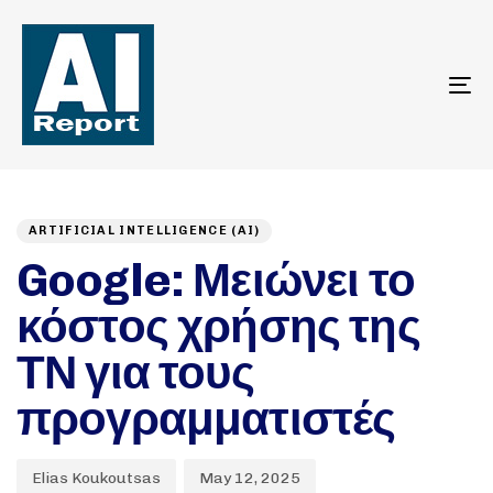
To
na
Author
Published
PUBLISHED
on:
IN:
ARTIFICIAL INTELLIGENCE (AI)
Google: Μειώνει το
κόστος χρήσης της
ΤΝ για τους
προγραμματιστές
Elias Koukoutsas
May 12, 2025