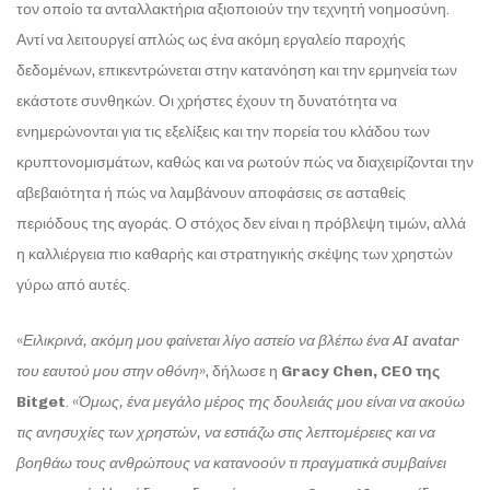
τον οποίο τα ανταλλακτήρια αξιοποιούν την τεχνητή νοημοσύνη.
Αντί να λειτουργεί απλώς ως ένα ακόμη εργαλείο παροχής
δεδομένων, επικεντρώνεται στην κατανόηση και την ερμηνεία των
εκάστοτε συνθηκών. Οι χρήστες έχουν τη δυνατότητα να
ενημερώνονται για τις εξελίξεις και την πορεία του κλάδου των
κρυπτονομισμάτων, καθώς και να ρωτούν πώς να διαχειρίζονται την
αβεβαιότητα ή πώς να λαμβάνουν αποφάσεις σε ασταθείς
περιόδους της αγοράς. Ο στόχος δεν είναι η πρόβλεψη τιμών, αλλά
η καλλιέργεια πιο καθαρής και στρατηγικής σκέψης των χρηστών
γύρω από αυτές.
«
Ειλικρινά, ακόμη μου φαίνεται λίγο αστείο να βλέπω ένα AI avatar
του εαυτού μου στην οθόνη
», δήλωσε η
Gracy
Chen
,
CEO
της
Bitget
. «
Όμως, ένα μεγάλο μέρος της δουλειάς μου είναι να ακούω
τις ανησυχίες των χρηστών, να εστιάζω στις λεπτομέρειες και να
βοηθάω τους ανθρώπους να κατανοούν τι πραγματικά συμβαίνει