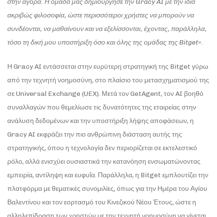
στην αγορά. Η ομάδα μας δημιούργησε την
Gracy
AI
με την ίδια
ακριβώς φιλοσοφία, ώστε περισσότεροι χρήστες να μπορούν να
συνδέονται, να μαθαίνουν και να εξελίσσονται, έχοντας, παράλληλα,
τόσο τη δική μου υποστήριξη όσο και όλης της ομάδας της
Bitget
».
Η Gracy AI εντάσσεται στην ευρύτερη στρατηγική της Bitget γύρω
από την τεχνητή νοημοσύνη, στο πλαίσιο του μετασχηματισμού της
σε Universal Exchange (UEX). Μετά τον GetAgent, τον AI βοηθό
συναλλαγών που θεμελίωσε τις δυνατότητες της εταιρείας στην
ανάλυση δεδομένων και την υποστήριξη λήψης αποφάσεων, η
Gracy AI εκφράζει την πιο ανθρώπινη διάσταση αυτής της
στρατηγικής, όπου η τεχνολογία δεν περιορίζεται σε εκτελεστικό
ρόλο, αλλά ενισχύει ουσιαστικά την κατανόηση ενσωματώνοντας
εμπειρία, αντίληψη και ευφυΐα. Παράλληλα, η Bitget εμπλουτίζει την
πλατφόρμα με θεματικές συνομιλίες, όπως για την Ημέρα του Αγίου
Βαλεντίνου και τον εορτασμό του Κινεζικού Νέου Έτους, ώστε η
αλληλεπίδραση των χρηστών με την τεχνητή νοημοσύνη να γίνεται