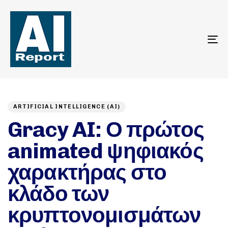
To
na
Author
Published
PUBLISHED
on:
IN:
ARTIFICIAL INTELLIGENCE (AI)
Gracy AI: Ο πρώτος
animated ψηφιακός
χαρακτήρας στο
κλάδο των
κρυπτονομισμάτων