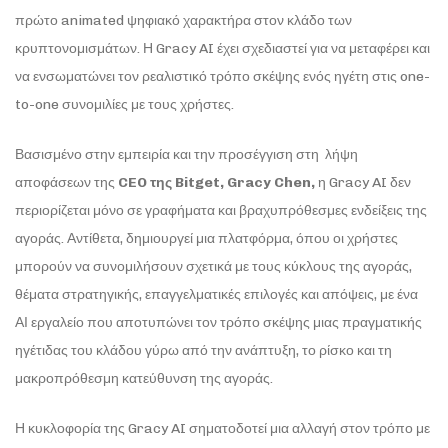
πρώτο animated ψηφιακό χαρακτήρα στον κλάδο των
κρυπτονομισμάτων. Η Gracy AI έχει σχεδιαστεί για να μεταφέρει και
να ενσωματώνει τον ρεαλιστικό τρόπο σκέψης ενός ηγέτη στις one-
to-one συνομιλίες με τους χρήστες.
Βασισμένο στην εμπειρία και την προσέγγιση στη λήψη
αποφάσεων της
CEO
της Bitget
, Gracy
Chen
,
η Gracy AI δεν
περιορίζεται μόνο σε γραφήματα και βραχυπρόθεσμες ενδείξεις της
αγοράς. Αντίθετα, δημιουργεί μια πλατφόρμα, όπου οι χρήστες
μπορούν να συνομιλήσουν σχετικά με τους κύκλους της αγοράς,
θέματα στρατηγικής, επαγγελματικές επιλογές και απόψεις, με ένα
ΑΙ εργαλείο που αποτυπώνει τον τρόπο σκέψης μιας πραγματικής
ηγέτιδας του κλάδου γύρω από την ανάπτυξη, το ρίσκο και τη
μακροπρόθεσμη κατεύθυνση της αγοράς.
Η κυκλοφορία της Gracy AI σηματοδοτεί μια αλλαγή στον τρόπο με