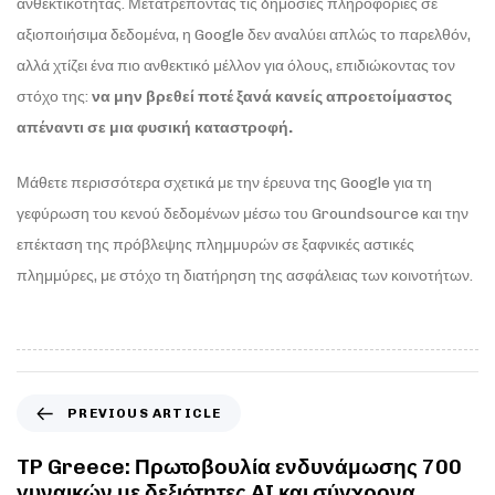
ανθεκτικότητας. Μετατρέποντας τις δημόσιες πληροφορίες σε
αξιοποιήσιμα δεδομένα, η Google δεν αναλύει απλώς το παρελθόν,
αλλά χτίζει ένα πιο ανθεκτικό μέλλον για όλους, επιδιώκοντας τον
στόχο της:
να μην βρεθεί ποτέ ξανά κανείς απροετοίμαστος
απέναντι σε μια φυσική καταστροφή.
Μάθετε περισσότερα σχετικά με την έρευνα της Google για τη
γεφύρωση του κενού δεδομένων μέσω του Groundsource και την
επέκταση της πρόβλεψης πλημμυρών σε ξαφνικές αστικές
πλημμύρες, με στόχο τη διατήρηση της ασφάλειας των κοινοτήτων.
PREVIOUS ARTICLE
TP Greece: Πρωτοβουλία ενδυνάμωσης 700
γυναικών με δεξιότητες AI και σύγχρονα