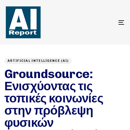
To
na
Author
Published
PUBLISHED
on:
IN:
ARTIFICIAL INTELLIGENCE (AI)
Groundsource:
Ενισχύοντας τις
τοπικές κοινωνίες
στην πρόβλεψη
φυσικών