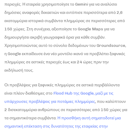
περιοχές. Η εταιρεία χρησιμοποίησε το Gemini για να αναλύσει
δημόσιες αναφορές δεκαετιών και εντόπισε περισσότερα από 2,6
εκατομμύρια ιστορικά συμβάντα πλημμύρας σε περισσότερες από
150 χώρες. Στη συνέχεια, αξιοποίησε το Google Maps για να
δημιουργήσει ακριβή γεωγραφικά όρια για κάθε συμβάν.
Χρησιμοποιώντας αυτό το σύνολο δεδομένων του Groundsource,
η Google εκπαίδευσε ένα νέο μοντέλο ικανό να προβλέπει ξαφνικές
πλημμύρες σε αστικές περιοχές έως και 24 ώρες πριν την
εκδήλωσή τους.
Οι προβλέψεις για ξαφνικές πλημμύρες σε αστικά περιβάλλοντα
είναι πλέον διαθέσιμες στο
Flood Hub
της Google, μαζί με τις
υπάρχουσες
προβλέψεις για ποτάμιες πλημμύρες
, που καλύπτουν
2 δισεκατομμύρια ανθρώπους σε περισσότερες από 150 χώρες για
τα σημαντικότερα συμβάντα.
Η π
ροσθήκη αυτή σηματοδοτεί
μια
σημαντική επέκταση στις δυνατότητ
ες
της εταιρείας
στην