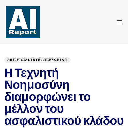
To
na
Author
Published
PUBLISHED
on:
IN:
ARTIFICIAL INTELLIGENCE (AI)
H Τεχνητή
Νοημοσύνη
διαμορφώνει το
μέλλον του
ασφαλιστικού κλάδου