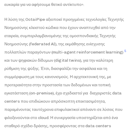
ευκαιρία για να αφήσουμε θετικό αντίκτυπο».
Η λύση της OctaiPipe αξιοποιεί προηγμένες τεχνολογίες Τεχνητής
Νοημοσύνης κλειστού κώδικα που έχουν αναπτυχθεί από την
εταιρεία, συμπεριλαμβανομένης της ομοσπονδιακής Τεχνητής
Νοημοσύνης (federated AI), της εκμάθησης ενίσχυσης
5
πολλαπλών παραγόντων (multi-agent reinforcement learning)
και των ψηφιακών δίδυμων (digital twins), για την καλύτερη
ρύθμιση της ψύξης. Έτσι, διασφαλίζει την ασφάλεια και τη
συμμόρφωση με τους κανονισμούς. Η αρχιτεκτονική της, με
προτεραιότητα στην προστασία των δεδομένων και τοπική
εγκατάσταση (on-premise), έχει σχεδιαστεί για διαχειριστές data
centers που επιδιώκουν απρόσκοπτη επεκτασιμότητα,
παραμένοντας ταυτόχρονα επιφυλακτικοί απέναντι σε λύσεις που
φιλοξενούνται στο cloud. Η συνεργασία υποστηρίζεται από ένα
σταθερό σχέδιο δράσης, προσφέροντας στα data centers