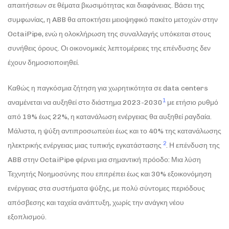
απαιτήσεων σε θέματα βιωσιμότητας και διαφάνειας. Βάσει της
συμφωνίας, η ABB θα αποκτήσει μειοψηφικό πακέτο μετοχών στην
OctaiPipe, ενώ η ολοκλήρωση της συναλλαγής υπόκειται στους
συνήθεις όρους. Οι οικονομικές λεπτομέρειες της επένδυσης δεν
έχουν δημοσιοποιηθεί.
Καθώς η παγκόσμια ζήτηση για χωρητικότητα σε data centers
1
αναμένεται να αυξηθεί στο διάστημα 2023-2030
με ετήσιο ρυθμό
από 19% έως 22%, η κατανάλωση ενέργειας θα αυξηθεί ραγδαία.
Μάλιστα, η ψύξη αντιπροσωπεύει έως και το 40% της κατανάλωσης
2
ηλεκτρικής ενέργειας μιας τυπικής εγκατάστασης
. Η επένδυση της
ABB στην OctaiPipe φέρνει μια σημαντική πρόοδο: Μια λύση
Τεχνητής Νοημοσύνης που επιτρέπει έως και 30% εξοικονόμηση
ενέργειας στα συστήματα ψύξης, με πολύ σύντομες περιόδους
απόσβεσης και ταχεία ανάπτυξη, χωρίς την ανάγκη νέου
εξοπλισμού.