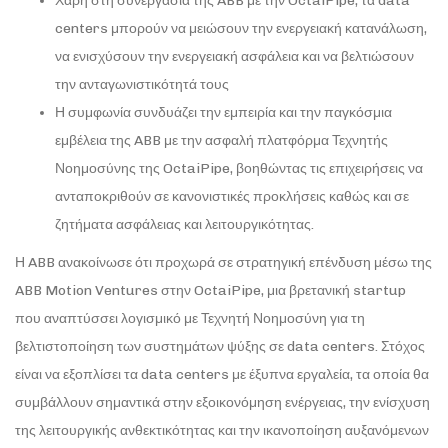
Χάρη στη συνεργασία της ABB με την OctaiPipe, τα data
centers μπορούν να μειώσουν την ενεργειακή κατανάλωση,
να ενισχύσουν την ενεργειακή ασφάλεια και να βελτιώσουν
την ανταγωνιστικότητά τους
Η συμφωνία συνδυάζει την εμπειρία και την παγκόσμια
εμβέλεια της ABB με την ασφαλή πλατφόρμα Τεχνητής
Νοημοσύνης της OctaiPipe, βοηθώντας τις επιχειρήσεις να
ανταποκριθούν σε κανονιστικές προκλήσεις καθώς και σε
ζητήματα ασφάλειας και λειτουργικότητας.
Η ABB ανακοίνωσε ότι προχωρά σε στρατηγική επένδυση μέσω της
ABB Motion Ventures στην OctaiPipe, μια βρετανική startup
που αναπτύσσει λογισμικό με Τεχνητή Νοημοσύνη για τη
βελτιστοποίηση των συστημάτων ψύξης σε data centers. Στόχος
είναι να εξοπλίσει τα data centers με έξυπνα εργαλεία, τα οποία θα
συμβάλλουν σημαντικά στην εξοικονόμηση ενέργειας, την ενίσχυση
της λειτουργικής ανθεκτικότητας και την ικανοποίηση αυξανόμενων