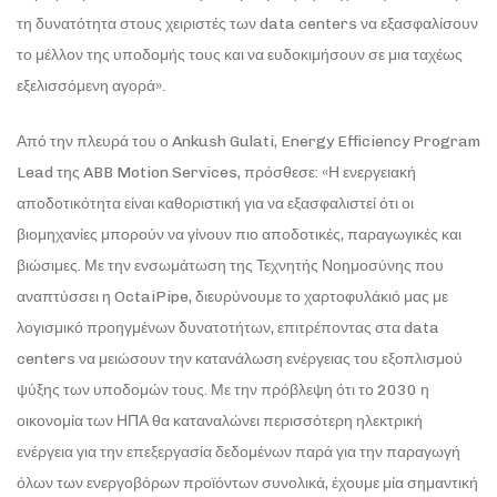
τη δυνατότητα στους χειριστές των data centers να εξασφαλίσουν
το μέλλον της υποδομής τους και να ευδοκιμήσουν σε μια ταχέως
εξελισσόμενη αγορά».
Από την πλευρά του ο Ankush Gulati, Energy Efficiency Program
Lead της ABB Motion Services, πρόσθεσε: «Η ενεργειακή
αποδοτικότητα είναι καθοριστική για να εξασφαλιστεί ότι οι
βιομηχανίες μπορούν να γίνουν πιο αποδοτικές, παραγωγικές και
βιώσιμες. Με την ενσωμάτωση της Τεχνητής Νοημοσύνης που
αναπτύσσει η OctaiPipe, διευρύνουμε το χαρτοφυλάκιό μας με
λογισμικό προηγμένων δυνατοτήτων, επιτρέποντας στα data
centers να μειώσουν την κατανάλωση ενέργειας του εξοπλισμού
ψύξης των υποδομών τους. Με την πρόβλεψη ότι το 2030 η
οικονομία των ΗΠΑ θα καταναλώνει περισσότερη ηλεκτρική
ενέργεια για την επεξεργασία δεδομένων παρά για την παραγωγή
όλων των ενεργοβόρων προϊόντων συνολικά, έχουμε μία σημαντική