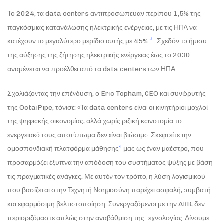
Το 2024, τα data centers αντιπροσώπευαν περίπου 1,5% της
παγκόσμιας κατανάλωσης ηλεκτρικής ενέργειας, με τις ΗΠΑ να
3
κατέχουν το μεγαλύτερο μερίδιο αυτής με 45%
. Σχεδόν το ήμισυ
της αύξησης της ζήτησης ηλεκτρικής ενέργειας έως το 2030
αναμένεται να προέλθει από τα data centers των ΗΠΑ.
Σχολιάζοντας την επένδυση, ο Eric Topham, CEO και συνιδρυτής
της OctaiPipe, τόνισε: «Τα data centers είναι οι κινητήριοι μοχλοί
της ψηφιακής οικονομίας, αλλά χωρίς ριζική καινοτομία το
ενεργειακό τους αποτύπωμα δεν είναι βιώσιμο. Σκεφτείτε την
4
ομοσπονδιακή πλατφόρμα μάθησης
μας ως έναν μαέστρο, που
προσαρμόζει έξυπνα την απόδοση του συστήματος ψύξης με βάση
τις πραγματικές ανάγκες. Με αυτόν τον τρόπο, η λύση λογισμικού
που βασίζεται στην Τεχνητή Νοημοσύνη παρέχει ασφαλή, συμβατή
και εφαρμόσιμη βελτιστοποίηση. Συνεργαζόμενοι με την ABB, δεν
περιοριζόμαστε απλώς στην αναβάθμιση της τεχνολογίας. Δίνουμε