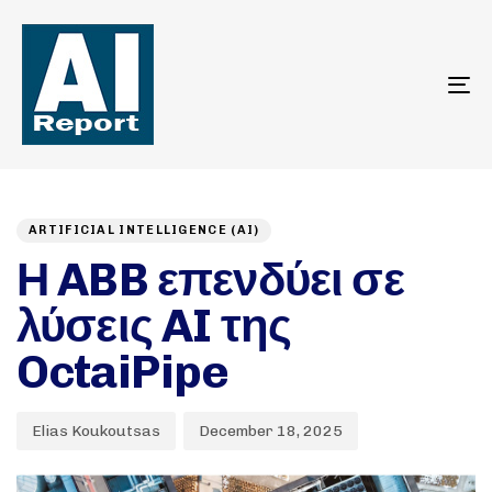
To
na
Author
Published
PUBLISHED
on:
IN:
ARTIFICIAL INTELLIGENCE (AI)
Η ABB επενδύει σε
λύσεις AI της
OctaiPipe
Elias Koukoutsas
December 18, 2025