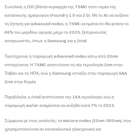
Συνολικά, η IDC βλέπει κυριαρχία της TSMC στον τομέα της
κατασκευής ημιαγωγών (Foundry 1.0 και 2.0). Με το AI να αυξάνει
τη ζήτηση για advanced nodes, η TSMC εκτιμάται ότι θα φτάσει το
66% του μεριδίου αγοράς μέχρι το 2025, ξεπερνώντας
ανταγωνιστές, όπως η Samsung και η Intel.
Ταυτόχρονα, η παραγωγή advanced nodes κάτω από 20nm
επιταχύνεται. Η TSMC αναπτύσσει τη νέα τεχνολογία 2nm στην
Ταϊβάν και τις ΗΠΑ, ενώ η Samsung εστιάζει στην παραγωγή GAA
2nm στην Κορέα.
Παράλληλα, η Intel αναπτύσσει την 18A τεχνολογία, ενώ η
παραγωγή wafer αναμένεται να αυξηθεί κατά 7% το 2025.
Σύμφωνα με τους αναλυτές, τα mature nodes (22nm-500nm), που
χρησιμοποιούνται σε καταναλωτικά ηλεκτρονικά και