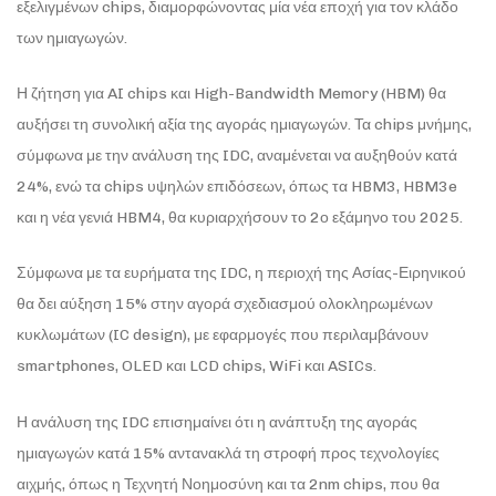
εξελιγμένων chips, διαμορφώνοντας μία νέα εποχή για τον κλάδο
των ημιαγωγών.
Η ζήτηση για AI chips και High-Bandwidth Memory (HBM) θα
αυξήσει τη συνολική αξία της αγοράς ημιαγωγών. Τα chips μνήμης,
σύμφωνα με την ανάλυση της IDC, αναμένεται να αυξηθούν κατά
24%, ενώ τα chips υψηλών επιδόσεων, όπως τα HBM3, HBM3e
και η νέα γενιά HBM4, θα κυριαρχήσουν το 2ο εξάμηνο του 2025.
Σύμφωνα με τα ευρήματα της IDC, η περιοχή της Ασίας-Ειρηνικού
θα δει αύξηση 15% στην αγορά σχεδιασμού ολοκληρωμένων
κυκλωμάτων (IC design), με εφαρμογές που περιλαμβάνουν
smartphones, OLED και LCD chips, WiFi και ASICs.
Η ανάλυση της IDC επισημαίνει ότι η ανάπτυξη της αγοράς
ημιαγωγών κατά 15% αντανακλά τη στροφή προς τεχνολογίες
αιχμής, όπως η Τεχνητή Νοημοσύνη και τα 2nm chips, που θα