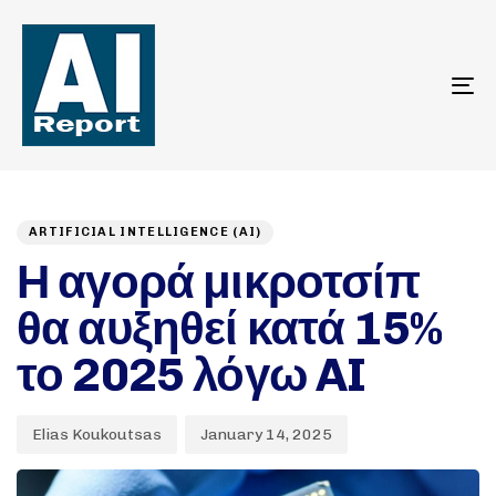
To
na
Author
Published
PUBLISHED
on:
IN:
ARTIFICIAL INTELLIGENCE (AI)
Η αγορά μικροτσίπ
θα αυξηθεί κατά 15%
το 2025 λόγω AI
Elias Koukoutsas
January 14, 2025