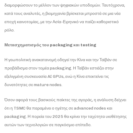
διαμορφώσουν το μέλλον των ψηφιακών υποδομών. Ταυτόχρονα,
κατά τους αναλυτές, η βιομηχανία βρίσκεται μπροστά σε μια νέα
εποχή καινοτομίας, με την Ασία-Ειρηνικό να παίζει καθοριστικό
ρόλο.
Μετασχηματισμός του packaging και testing
Η γεωπολιτική ανακατανομή οδηγεί την Κίνα και την Ταϊβάν σε
προβάδισμα στον τομέα packaging. Η Ταϊβάν εστιάζει στην
εξελιγμένη συσκευασία AI GPUs, ενώ η Κίνα επεκτείνει τις
δυνατότητες σε mature nodes.
Όσον αφορά τους βασικούς παίκτες της αγοράς, η ανάλυση δείχνει
ότι η TSMC θα παραμένει ο ηγέτης σε advanced nodes και
packaging. Η πορεία του 2025 θα κρίνει την ταχύτητα υιοθέτησης
αυτών των τεχνολογιών σε παγκόσμιο επίπεδο.