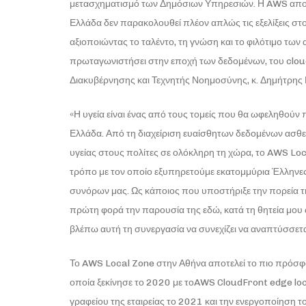
μετασχηματισμό των Δημόσιων Υπηρεσιών. Η AWS αποτε
Ελλάδα δεν παρακολουθεί πλέον απλώς τις εξελίξεις στ
αξιοποιώντας το ταλέντο, τη γνώση και το φιλότιμο των 
πρωταγωνιστήσει στην εποχή των δεδομένων, του clou
Διακυβέρνησης και Τεχνητής Νοημοσύνης, κ. Δημήτρης
«Η υγεία είναι ένας από τους τομείς που θα ωφεληθού
Ελλάδα. Από τη διαχείριση ευαίσθητων δεδομένων ασ
υγείας στους πολίτες σε ολόκληρη τη χώρα, το AWS Loc
τρόπο με τον οποίο εξυπηρετούμε εκατομμύρια Έλληνες
συνόρων μας. Ως κάποιος που υποστήριξε την πορεία τ
πρώτη φορά την παρουσία της εδώ, κατά τη θητεία μο
βλέπω αυτή τη συνεργασία να συνεχίζει να αναπτύσσετ
Το AWS Local Zone στην Αθήνα αποτελεί το πιο πρόσφ
οποία ξεκίνησε το 2020 με τοAWS CloudFront edge locat
γραφείου της εταιρείας το 2021 και την ενεργοποίηση 