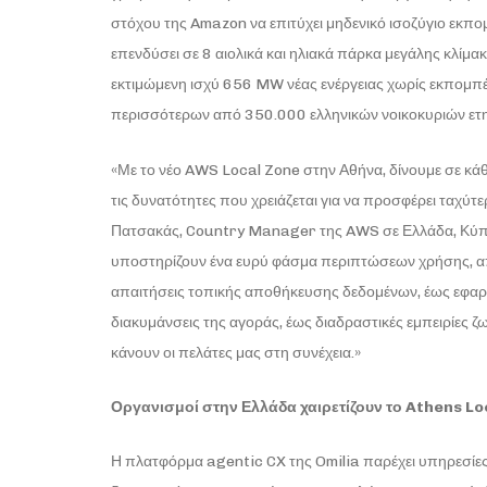
στόχου της Amazon να επιτύχει μηδενικό ισοζύγιο εκπο
επενδύσει σε 8 αιολικά και ηλιακά πάρκα μεγάλης κλίμ
εκτιμώμενη ισχύ 656 MW νέας ενέργειας χωρίς εκπομπέ
περισσότερων από 350.000 ελληνικών νοικοκυριών ετ
«Με το νέο AWS Local Zone στην Αθήνα, δίνουμε σε κάθ
τις δυνατότητες που χρειάζεται για να προσφέρει ταχύτ
Πατσακάς, Country Manager της AWS σε Ελλάδα, Κύπρ
υποστηρίζουν ένα ευρύ φάσμα περιπτώσεων χρήσης, α
απαιτήσεις τοπικής αποθήκευσης δεδομένων, έως εφαρ
διακυμάνσεις της αγοράς, έως διαδραστικές εμπειρίες
κάνουν οι πελάτες μας στη συνέχεια.»
Οργανισμοί στην Ελλάδα χαιρετίζουν το
Athens
Lo
Η πλατφόρμα agentic CX της Omilia παρέχει υπηρεσίες 