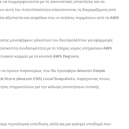
 να συμμορφώνονται με τις κανονιστικές απαιτήσεις και να
υν αυτή την πολυπλοκότητα επεκτείνοντας τη διαχειριζόμενη από
ια αξιοπιστία και ασφάλεια που οι πελάτες περιμένουν από τα AWS
ισης μονοψήφιων χιλιοστών του δευτερολέπτου για εφαρμογές
απρόσκοπτη συνδεσιμότητα με το πλήρες εύρος υπηρεσιών AWS
κτυακού κορμού με τα κοντινά AWS Regions.
πό τα πρώτα παγκοσμίως που θα προσφέρει Amazon Simple
ock Store (Amazon EBS) Local Snapshots, παρέχοντας στους
ητες στιγμιοτύπων για την κάλυψη απαιτήσεων τοπικής
κόμη τεχνολογική επένδυση, αλλά για μια κρίσιμη υποδομή που