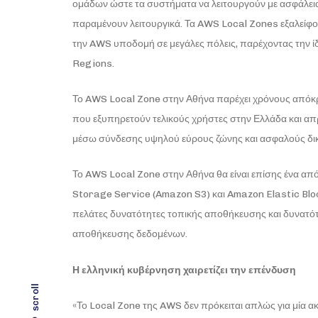
ομάδων ώστε τα συστήματα να λειτουργούν με ασφάλεια,
παραμένουν λειτουργικά. Τα AWS Local Zones εξαλείφο
την AWS υποδομή σε μεγάλες πόλεις, παρέχοντας την ίδ
Regions.
Το AWS Local Zone στην Αθήνα παρέχει χρόνους απόκρ
που εξυπηρετούν τελικούς χρήστες στην Ελλάδα και 
μέσω σύνδεσης υψηλού εύρους ζώνης και ασφαλούς δι
Το AWS Local Zone στην Αθήνα θα είναι επίσης ένα α
Storage Service (Amazon S3) και Amazon Elastic Bl
πελάτες δυνατότητες τοπικής αποθήκευσης και δυνατότ
αποθήκευσης δεδομένων.
Η ελληνική κυβέρνηση χαιρετίζει την επένδυση
scroll
«Το Local Zone της AWS δεν πρόκειται απλώς για μία α