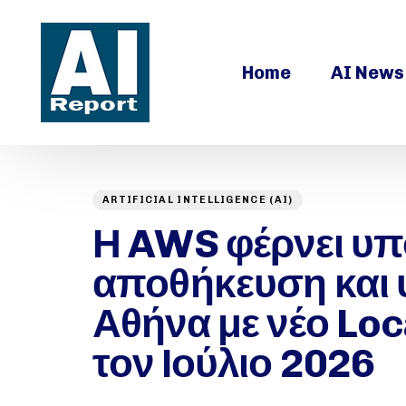
Home
AI News
ARTIFICIAL INTELLIGENCE (AI)
Author
Published
PUBLISHED
on:
Η AWS φέρνει υπ
IN:
αποθήκευση και 
Αθήνα με νέο Loc
τον Ιούλιο 2026