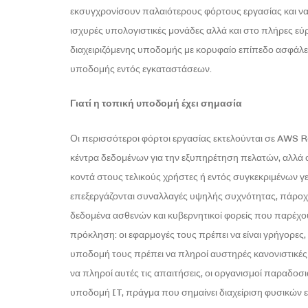
εκσυγχρονίσουν παλαιότερους φόρτους εργασίας και να 
ισχυρές υπολογιστικές μονάδες αλλά και στο πλήρες 
διαχειριζόμενης υποδομής με κορυφαίο επίπεδο ασφάλει
υποδομής εντός εγκαταστάσεων.
Γιατί η τοπική υποδομή έχει σημασία
Οι περισσότεροι φόρτοι εργασίας εκτελούνται σε AWS
κέντρα δεδομένων για την εξυπηρέτηση πελατών, αλλά ο
κοντά στους τελικούς χρήστες ή εντός συγκεκριμένων 
επεξεργάζονται συναλλαγές υψηλής συχνότητας, πάροχο
δεδομένα ασθενών και κυβερνητικοί φορείς που παρέχου
πρόκληση: οι εφαρμογές τους πρέπει να είναι γρήγορες,
υποδομή τους πρέπει να πληροί αυστηρές κανονιστικές 
να πληροί αυτές τις απαιτήσεις, οι οργανισμοί παραδο
υποδομή IT, πράγμα που σημαίνει διαχείριση φυσικών 