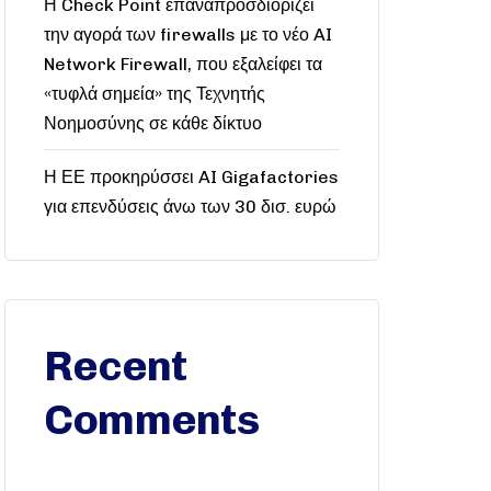
Η Check Point επαναπροσδιορίζει
την αγορά των firewalls με το νέο AI
Network Firewall, που εξαλείφει τα
«τυφλά σημεία» της Τεχνητής
Νοημοσύνης σε κάθε δίκτυο
Η ΕΕ προκηρύσσει AI Gigafactories
για επενδύσεις άνω των 30 δισ. ευρώ
Recent
Comments