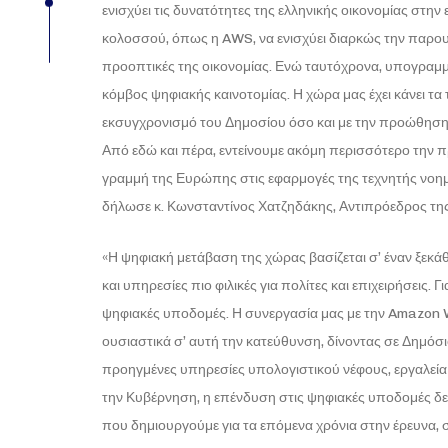
ενισχύει τις δυνατότητες της ελληνικής οικονομίας στ
κολοσσού, όπως η AWS, να ενισχύει διαρκώς την παρου
προοπτικές της οικονομίας. Ενώ ταυτόχρονα, υπογραμμ
κόμβος ψηφιακής καινοτομίας. Η χώρα μας έχει κάνει τα
εκσυγχρονισμό του Δημοσίου όσο και με την προώθηση 
Από εδώ και πέρα, εντείνουμε ακόμη περισσότερο την 
γραμμή της Ευρώπης στις εφαρμογές της τεχνητής νοημο
δήλωσε κ. Κωνσταντίνος Χατζηδάκης, Αντιπρόεδρος τη
«Η ψηφιακή μετάβαση της χώρας βασίζεται σ’ έναν ξεκ
και υπηρεσίες πιο φιλικές για πολίτες και επιχειρήσεις. 
ψηφιακές υποδομές. Η συνεργασία μας με την Amazon 
ουσιαστικά σ’ αυτή την κατεύθυνση, δίνοντας σε Δημόσ
προηγμένες υπηρεσίες υπολογιστικού νέφους, εργαλεί
την Κυβέρνηση, η επένδυση στις ψηφιακές υποδομές δε
που δημιουργούμε για τα επόμενα χρόνια στην έρευνα, 