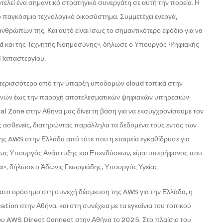
λεί ένα σημαντικό στρατηγικό συνεργάτη σε αυτή την πορεία. Η
ο παγκόσμιο τεχνολογικό οικοσύστημα. Συμμετέχει ενεργά,
ανθρώπων της. Και αυτό είναι ίσως το σημαντικότερο εφόδιο για να
d και της Τεχνητής Νοημοσύνης», δήλωσε ο Υπουργός Ψηφιακής
 Παπαστεργίου.
ν περισσότερο από την ύπαρξη υποδομών cloud τοπικά στην
θενών έως την παροχή αποτελεσματικών ψηφιακών υπηρεσιών
al Zone στην Αθήνα μας δίνει τη βάση για να εκσυγχρονίσουμε τον
 ασθενείς, διατηρώντας παράλληλα τα δεδομένα τους εντός των
ης AWS στην Ελλάδα από τότε που η εταιρεία εγκαθίδρυσε για
υ ως Υπουργός Ανάπτυξης και Επενδύσεων, είμαι υπερήφανος που
αι», δήλωσε ο Άδωνις Γεωργιάδης, Υπουργός Υγείας.
ατο ορόσημο στη συνεχή δέσμευση της AWS για την Ελλάδα, η
ion στην Αθήνα, και στη συνέχεια με τα εγκαίνια του τοπικού
του AWS Direct Connect στην Αθήνα το 2025. Στο πλαίσιο του