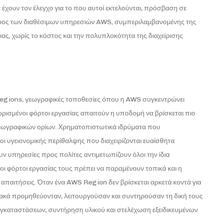
έχουν τον έλεγχο για το που αυτοί εκτελούνται, πρόσβαση σε
εύρος των διαθέσιμων υπηρεσιών AWS, συμπεριλαμβανομένης της
ας, χωρίς το κόστος και την πολυπλοκότητα της διαχείρισης
 Regions, γεωγραφικές τοποθεσίες όπου η AWS συγκεντρώνει
ρισμένοι φόρτοι εργασίας απαιτούν η υποδομή να βρίσκεται πιο
γεωγραφικών ορίων. Χρηματοπιστωτικά ιδρύματα που
ι υγειονομικής περίθαλψης που διαχειρίζονται ευαίσθητα
ν υπηρεσίες προς πολίτες αντιμετωπίζουν όλοι την ίδια
 οι φόρτοι εργασίας τους πρέπει να παραμένουν τοπικά και η
απαιτήσεις. Όταν ένα AWS Region δεν βρίσκεται αρκετά κοντά για
σιακά προμηθεύονταν, λειτουργούσαν και συντηρούσαν τη δική τους
εγκαταστάσεων, συντήρηση υλικού και στελέχωση εξειδικευμένων