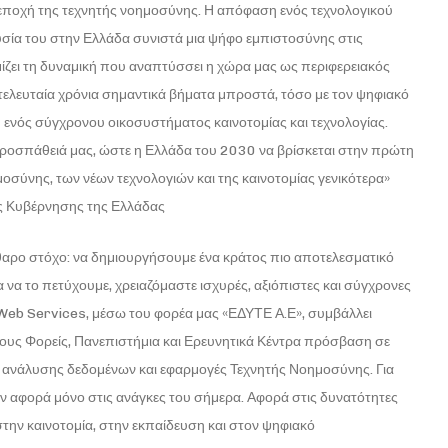
ην εποχή της τεχνητής νοημοσύνης. Η απόφαση ενός τεχνολογικού
σία του στην Ελλάδα συνιστά μια ψήφο εμπιστοσύνης στις
ίζει τη δυναμική που αναπτύσσει η χώρα μας ως περιφερειακός
 τελευταία χρόνια σημαντικά βήματα μπροστά, τόσο με τον ψηφιακό
ενός σύγχρονου οικοσυστήματος καινοτομίας και τεχνολογίας.
προσπάθειά μας, ώστε η Ελλάδα του 2030 να βρίσκεται στην πρώτη
σύνης, των νέων τεχνολογιών και της καινοτομίας γενικότερα»
ς Κυβέρνησης της Ελλάδας
άθαρο στόχο: να δημιουργήσουμε ένα κράτος πιο αποτελεσματικό
Για να το πετύχουμε, χρειαζόμαστε ισχυρές, αξιόπιστες και σύγχρονες
Web Services, μέσω του φορέα μας «ΕΔΥΤΕ Α.Ε», συμβάλλει
ιους Φορείς, Πανεπιστήμια και Ερευνητικά Κέντρα πρόσβαση σε
α ανάλυσης δεδομένων και εφαρμογές Τεχνητής Νοημοσύνης. Για
ν αφορά μόνο στις ανάγκες του σήμερα. Αφορά στις δυνατότητες
στην καινοτομία, στην εκπαίδευση και στον ψηφιακό