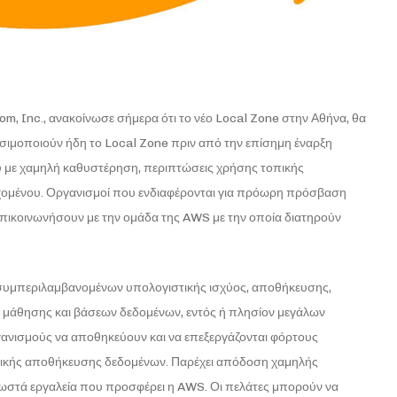
m, Inc., ανακοίνωσε σήμερα ότι το νέο Local Zone στην Αθήνα, θα
χρησιμοποιούν ήδη το Local Zone πριν από την επίσημη έναρξη
υ με χαμηλή καθυστέρηση, περιπτώσεις χρήσης τοπικής
χομένου. Οργανισμοί που ενδιαφέρονται για πρόωρη πρόσβαση
επικοινωνήσουν με την ομάδα της AWS με την οποία διατηρούν
συμπεριλαμβανομένων υπολογιστικής ισχύος, αποθήκευσης,
ς μάθησης και βάσεων δεδομένων, εντός ή πλησίον μεγάλων
γανισμούς να αποθηκεύουν και να επεξεργάζονται φόρτους
οπικής αποθήκευσης δεδομένων. Παρέχει απόδοση χαμηλής
γνωστά εργαλεία που προσφέρει η AWS. Οι πελάτες μπορούν να