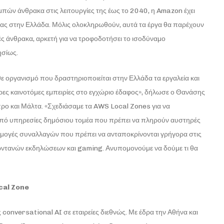
μπών άνθρακα στις λειτουργίες της έως το 2040, η Amazon έχει
ακας στην Ελλάδα. Μόλις ολοκληρωθούν, αυτά τα έργα θα παρέχουν
ς άνθρακα, αρκετή για να τροφοδοτήσει το ισοδύναμο
ησίως.
ε οργανισμό που δραστηριοποιείται στην Ελλάδα τα εργαλεία και
ερες καινοτόμες εμπειρίες στο εγχώριο έδαφος», δήλωσε ο Θανάσης
ο και Μάλτα. «Σχεδιάσαμε τα AWS Local Zones για να
πό υπηρεσίες δημόσιου τομέα που πρέπει να πληρούν αυστηρές
μογές συναλλαγών που πρέπει να ανταποκρίνονται γρήγορα στις
 ζωντανών εκδηλώσεων και gaming. Ανυπομονούμε να δούμε τι θα
cal
Zone
conversational AI σε εταιρείες διεθνώς. Με έδρα την Αθήνα και