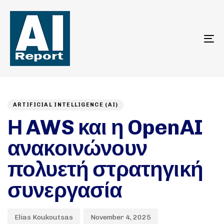
To
na
Author
Published
PUBLISHED
on:
IN:
ARTIFICIAL INTELLIGENCE (AI)
Η AWS και η OpenAI
ανακοινώνουν
πολυετή στρατηγική
συνεργασία
Elias Koukoutsas
November 4, 2025