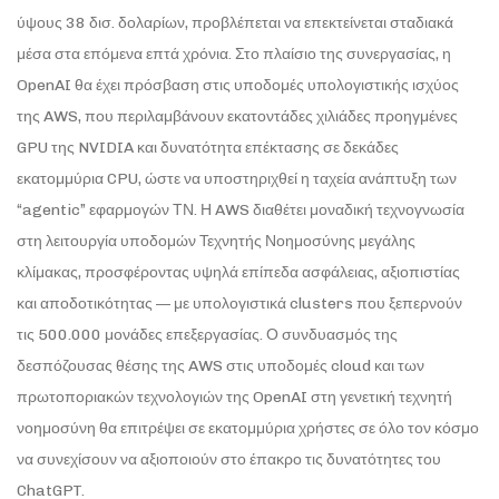
ύψους 38 δισ. δολαρίων, προβλέπεται να επεκτείνεται σταδιακά
μέσα στα επόμενα επτά χρόνια. Στο πλαίσιο της συνεργασίας, η
OpenAI θα έχει πρόσβαση στις υποδομές υπολογιστικής ισχύος
της AWS, που περιλαμβάνουν εκατοντάδες χιλιάδες προηγμένες
GPU της NVIDIA και δυνατότητα επέκτασης σε δεκάδες
εκατομμύρια CPU, ώστε να υποστηριχθεί η ταχεία ανάπτυξη των
“agentic” εφαρμογών ΤΝ. Η AWS διαθέτει μοναδική τεχνογνωσία
στη λειτουργία υποδομών Τεχνητής Νοημοσύνης μεγάλης
κλίμακας, προσφέροντας υψηλά επίπεδα ασφάλειας, αξιοπιστίας
και αποδοτικότητας — με υπολογιστικά clusters που ξεπερνούν
τις 500.000 μονάδες επεξεργασίας. Ο συνδυασμός της
δεσπόζουσας θέσης της AWS στις υποδομές cloud και των
πρωτοποριακών τεχνολογιών της OpenAI στη γενετική τεχνητή
νοημοσύνη θα επιτρέψει σε εκατομμύρια χρήστες σε όλο τον κόσμο
να συνεχίσουν να αξιοποιούν στο έπακρο τις δυνατότητες του
ChatGPT.