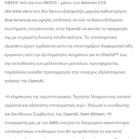
GB200 όσο και των GB300 – μέσω των Amazon EC2
UltraServers στο ίδιο δίκτυο εξασφαλίζει χαμηλή καθυστέρηση
(low latency) και υψηλές επιδόσεις σε όλα τα διασυνδεδεμένα
συστήματα, επιτρέποντας στην OpenAI να εκτελεί τις εφαρμογές
της με τη μέγιστη δυνατή αποδοτικότητα. Τα υπολογιστικά
clusters έχουν σχεδιαστεί ώστε να υποστηρίζουν διαφορετικά είδη
εργασιών, από την εξυπηρέτηση αιτημάτων για το ChatGPT έως
την εκπαίδευση των μελλοντικών μοντέλων, προσφέροντας
παράλληλα ευελιξία προσαρμογής στις συνεχώς εξελισσόμενες
ανάγκες της OpenAI.
«Η κλιμάκωση της πρωτοποριακής Τεχνητής Νοημοσύνης απαιτεί
τεράστια και αξιόπιστη υπολογιστική ισχύ», δήλωσε ο συνιδρυτής
και Διευθύνων Σύμβουλος της OpenAI, Sam Altman. «Η
συνεργασία μας με την AWS ενισχύει το διευρυμένο οικοσύστημα
υπολογιστικών υποδομών που θα τροφοδοτήσει τη νέα αυτή