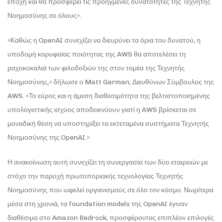
εποχή και θα προσφέρει τις προηγμένες δυνατότητες της Τεχνητής
Νοημοσύνης σε όλους».
«Καθώς η OpenAI συνεχίζει να διευρύνει τα όρια του δυνατού, η
υποδομή κορυφαίας ποιότητας της AWS θα αποτελέσει τη
ραχοκοκαλιά των φιλοδοξιών της στον τομέα της Τεχνητής
Νοημοσύνης,» δήλωσε ο Matt Garman, Διευθύνων Σύμβουλος της
AWS. «Το εύρος και η άμεση διαθεσιμότητα της βελτιστοποιημένης
υπολογιστικής ισχύος αποδεικνύουν γιατί η AWS βρίσκεται σε
μοναδική θέση να υποστηρίξει τα εκτεταμένα συστήματα Τεχνητής
Νοημοσύνης της OpenAI.»
Η ανακοίνωση αυτή συνεχίζει τη συνεργασία των δύο εταιρειών με
στόχο την παροχή πρωτοποριακής τεχνολογίας Τεχνητής
Νοημοσύνης που ωφελεί οργανισμούς σε όλο τον κόσμο. Νωρίτερα
μέσα στη χρονιά, τα foundation models της OpenAI έγιναν
διαθέσιμα στο Amazon Bedrock, προσφέροντας επιπλέον επιλογές