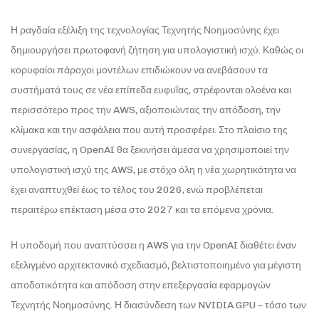
Η ραγδαία εξέλιξη της τεχνολογίας Τεχνητής Νοημοσύνης έχει
δημιουργήσει πρωτοφανή ζήτηση για υπολογιστική ισχύ. Καθώς οι
κορυφαίοι πάροχοι μοντέλων επιδιώκουν να ανεβάσουν τα
συστήματά τους σε νέα επίπεδα ευφυΐας, στρέφονται ολοένα και
περισσότερο προς την AWS, αξιοποιώντας την απόδοση, την
κλίμακα και την ασφάλεια που αυτή προσφέρει. Στο πλαίσιο της
συνεργασίας, η OpenAI θα ξεκινήσει άμεσα να χρησιμοποιεί την
υπολογιστική ισχύ της AWS, με στόχο όλη η νέα χωρητικότητα να
έχει αναπτυχθεί έως το τέλος του 2026, ενώ προβλέπεται
περαιτέρω επέκταση μέσα στο 2027 και τα επόμενα χρόνια.
Η υποδομή που αναπτύσσει η AWS για την OpenAI διαθέτει έναν
εξελιγμένο αρχιτεκτονικό σχεδιασμό, βελτιστοποιημένο για μέγιστη
αποδοτικότητα και απόδοση στην επεξεργασία εφαρμογών
Τεχνητής Νοημοσύνης. Η διασύνδεση των NVIDIA GPU – τόσο των