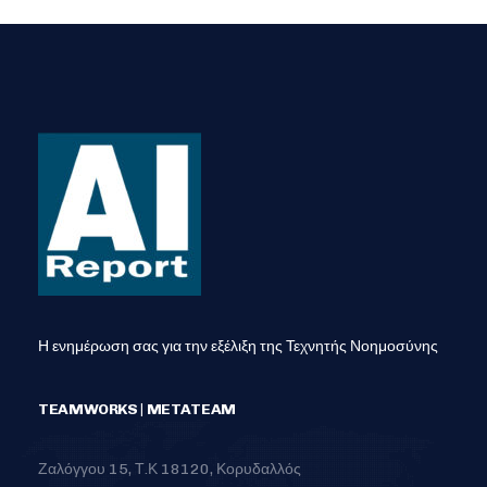
Η ενημέρωση σας για την εξέλιξη της Τεχνητής Νοημοσύνης
TEAMWORKS | METATEAM
Ζαλόγγου 15, Τ.Κ 18120, Κορυδαλλός