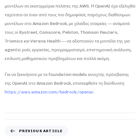
μοντέλων σε εκατομμύρια πελάτες της AWS. Η OpenAI έχει εξελιχθεί
ταχύτατα σε έναν από τους πιο δημοφιλείς παρόχους διαθέσιμων
μοντέλων στο Amazon Bedrock, με χιλιάδες εταιρείες — ανάμεσά
τους οι Bystreet, Comscore, Peloton, Thomson Reuters,
Triomics και Verana Health — να αξιοποιούν τα μοντέλα της για
agentic ροές εργασίας, προγραμματισμό, επιστημονική ανάλυση,
επίλυση μαθηματικών προβλημάτων και πολλά ακόμη.
Για να ξεκινήσετε με τα foundation models ανοιχτής πρόσβασης
της OpenAI στο Amazon Bedrock, επισκεφθείτε τη διεύθυνση:
https://aws.amazon.com/bedrock/openai
PREVIOUS ARTICLE