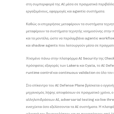
στη συμπεριφορά της AI μέσα σε πραγματικά περιβάλλον
εργαζομένους, εφαρμογές και agentic συστήματα.
Καθώς οι επιχειρήσεις μεταφέρουν τα συστήματα τεχνη
μεταφέρουν τα συστήματα τεχνητής νοημοσύνης στην π
και τα μοντέλα, ώστε να περιλαμβάνει agentic workfl
και shadow agents που λειτουργούν μέσα σε πραγματικ
Χτισμένο πάνω στην πλατφόρμα AI Security της Check 
πρόσφατες εξαγορές των Lakera και Cyata, το AI Defe
runtime control και continuous validation σε όλο τον
Στο επίκεντρο του AI Defense Plane βρίσκεται ο εγγεν
μηχανισμός λήψης αποφάσεων σε πραγματικό χρόνο, ο 
αλληλεπιδράσεων AI, adversarial testing και live thr
ενισχύεται όσο εξελίσσονται τα AI συστήματα. Η πλα
χιλιοστά του δευτερολέπτου και σε περισσότερες από 