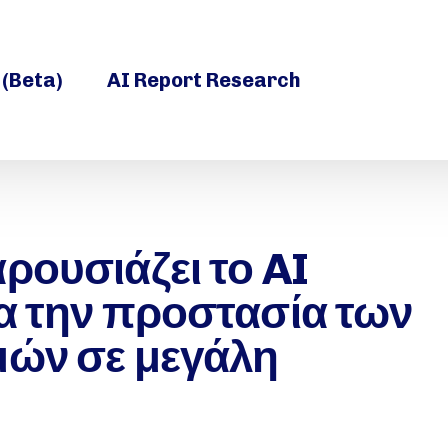
 (Beta)
AI Report Research
ρουσιάζει το AI
ια την προστασία των
μών σε μεγάλη