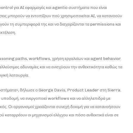
ontrol για AI εφαρμογές και agentic συστήματα που είναι
εις μπορούν να εντοπίζουν πού χρησιμοποιείται AI, να κατανοούν
γούν τη συμπεριφορά της και να διαχειρίζονται τα permissions και
εκτέλεση.
asoning paths, workflows, χρήση εργαλείων και agent behavior.
λλεύσιμες αδυναμίες και να ενισχύουν την ανθεκτικότητα καθώς τα
ική λειτουργία.
 συστήματα», δήλωσε ο George Davis, Product Leader στη Sierra.
 υποδομή, να ενεργοποιεί workflows και να αλληλεπιδρά με
ικός. Οι οργανισμοί χρειάζονται συνεχή δοκιμή για να κατανοήσουν
καταρρέουν οι μηχανισμοί ελέγχου και πόσο ανθεκτικά είναι σε