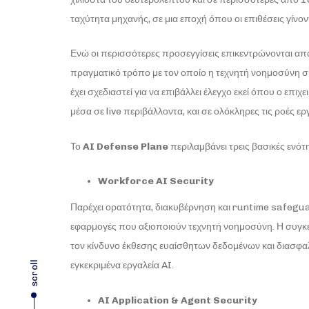
ταχύτητα μηχανής, σε μια εποχή όπου οι επιθέσεις γίνον
Ενώ οι περισσότερες προσεγγίσεις επικεντρώνονται απο
πραγματικό τρόπο με τον οποίο η τεχνητή νοημοσύνη 
έχει σχεδιαστεί για να επιβάλλει έλεγχο εκεί όπου ο επιχ
μέσα σε live περιβάλλοντα, και σε ολόκληρες τις ροές ερ
Το
AI
Defense
Plane
περιλαμβάνει τρεις βασικές ενότη
Workforce
AI
Security
Παρέχει ορατότητα, διακυβέρνηση και runtime safeguar
εφαρμογές που αξιοποιούν τεχνητή νοημοσύνη. Η συγκεκ
τον κίνδυνο έκθεσης ευαίσθητων δεδομένων και διασφαλ
scroll
εγκεκριμένα εργαλεία AI.
AI Application & Agent Security