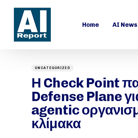
Home
AI News
UNCATEGORIZED
Author
Published
PUBLISHED
on:
Η Check Point πα
IN:
Defense Plane γ
agentic οργανισ
κλίμακα