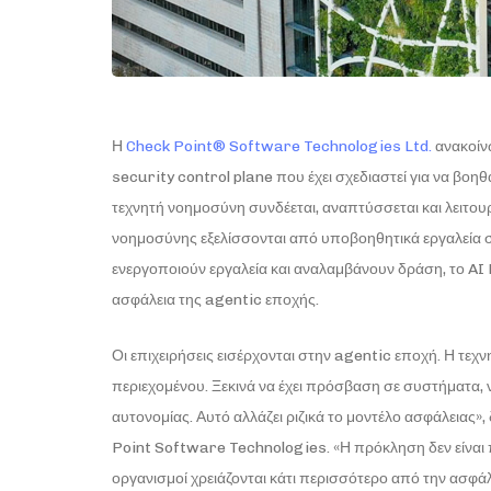
Η
Check Point® Software Technologies Ltd.
ανακοίν
security control plane που έχει σχεδιαστεί για να βοηθά
τεχνητή νοημοσύνη συνδέεται, αναπτύσσεται και λειτου
νοημοσύνης εξελίσσονται από υποβοηθητικά εργαλεία
ενεργοποιούν εργαλεία και αναλαμβάνουν δράση, το AI 
ασφάλεια της agentic εποχής.
Οι επιχειρήσεις εισέρχονται στην agentic εποχή. Η τεχ
περιεχομένου. Ξεκινά να έχει πρόσβαση σε συστήματα, ν
αυτονομίας. Αυτό αλλάζει ριζικά το μοντέλο ασφάλειας
Point Software Technologies. «Η πρόκληση δεν είναι
οργανισμοί χρειάζονται κάτι περισσότερο από την ασφά