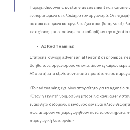
Παρέχει discovery, posture assessment και runtime c
ενσωματωμένα σε ολόκληρο τον οργανισμό. Οι επιχειρήσ
σε ποια δεδομένα και εργαλεία έχει πρόσβαση, να αξιολο
τις σχέσεις εμπιστοσύνης που καθορίζουν την agentic 
AI Red Teaming
Επιτρέπει συνεχή adversarial testing σε prompts, re
Βοηθά τους οργανισμούς να εντοπίζουν εγκαίρως εκμετα
AI συστήματα εξελίσσονται από πρωτότυπα σε παραγωγ
«Το red teaming έχει γίνει απαραίτητο για τα agentic
«Όταν η τεχνητή νοημοσύνη μπορεί να κάνει query στην
ευαίσθητα δεδομένα, ο κίνδυνος δεν είναι πλέον θεωρητ
πώς μπορούν να χειραγωγηθούν αυτά τα συστήματα, πού 
παραγωγική λειτουργία.»