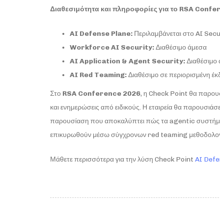
Διαθεσιμότητα και πληροφορίες για το
RSA
Confe
AI Defense Plane:
Περιλαμβάνεται στο AI Secu
Workforce AI Security:
Διαθέσιμο άμεσα
AI Application & Agent Security:
Διαθέσιμο
AI
Red
Teaming
:
Διαθέσιμο σε περιορισμένη έ
Στο
RSA
Conference
2026
, η Check Point θα παρου
και ενημερώσεις από ειδικούς. Η εταιρεία θα παρουσιάσ
παρουσίαση που αποκαλύπτει πώς τα agentic συστήματ
επικυρωθούν μέσω σύγχρονων red teaming μεθοδολο
Μάθετε περισσότερα για την λύση Check Point
AI Defe