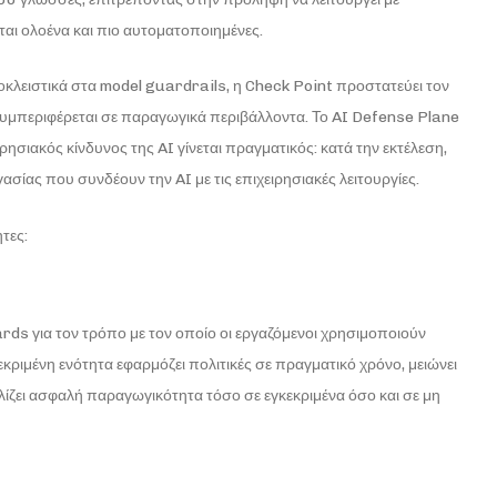
ται ολοένα και πιο αυτοματοποιημένες.
κλειστικά στα model guardrails, η Check Point προστατεύει τον
συμπεριφέρεται σε παραγωγικά περιβάλλοντα. Το AI Defense Plane
ειρησιακός κίνδυνος της AI γίνεται πραγματικός: κατά την εκτέλεση,
γασίας που συνδέουν την AI με τις επιχειρησιακές λειτουργίες.
τες:
ds για τον τρόπο με τον οποίο οι εργαζόμενοι χρησιμοποιούν
ριμένη ενότητα εφαρμόζει πολιτικές σε πραγματικό χρόνο, μειώνει
ίζει ασφαλή παραγωγικότητα τόσο σε εγκεκριμένα όσο και σε μη