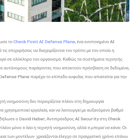
ωσε το
Check Point AI Defense Plane
, ένα ενοποιημένο AI
 τις επιχειρήσεις να διαχειρίζονται τον τρόπο με τον οποίο η
ργεί σε ολόκληρο τον οργανισμό. Καθώς τα συστήματα τεχνητής
 σε αυτόνομους παράγοντες που αποκτούν πρόσβαση σε δεδομένα,
Defense Plane παρέχει το επίπεδο ευφυΐας που απαιτείται για την
νητή νοημοσύνη δεν περιορίζεται πλέον στη δημιουργία
α χρησιμοποιεί εργαλεία, και να λειτουργεί με αυξανόμενο βαθμό
», δήλωσε ο David Haber, Αντιπρόεδρος AI Security στη Check
 πλέον μόνο
τι
λέει η τεχνητή νοημοσύνη, αλλά
τι μπορεί να κάνει
. Οι
λεια των μοντέλων· χρειάζονται έλεγχο σε πραγματικό χρόνο επάνω