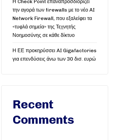
Η Check Point επαναπροσδιορίζει
την αγορά των firewalls με το νέο AI
Network Firewall, που εξαλείφει τα
«τυφλά σημεία» της Τεχνητής
Νοημοσύνης σε κάθε δίκτυο
Η ΕΕ προκηρύσσει AI Gigafactories
για επενδύσεις άνω των 30 δισ. ευρώ
Recent
Comments