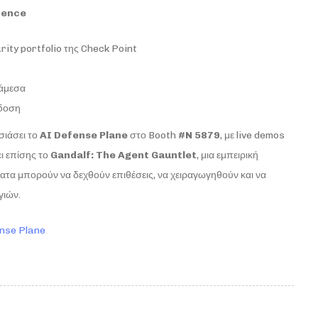
rence
rity portfolio της Check Point
 άμεσα
κδοση
σιάσει το
AI
Defense
Plane
στο Booth
#
N
5879
, με live demos
ει επίσης το
Gandalf
:
The
Agent
Gauntlet
, μια εμπειρική
α μπορούν να δεχθούν επιθέσεις, να χειραγωγηθούν και να
γιών.
nse Plane