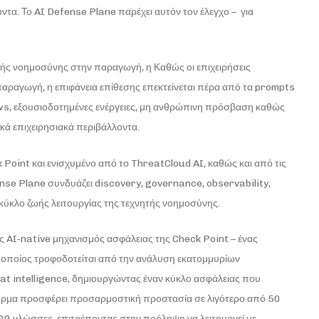
τα. Το AI Defense Plane παρέχει αυτόν τον έλεγχο – για
τής νοημοσύνης στην παραγωγή, η Καθώς οι επιχειρήσεις
αραγωγή, η επιφάνεια επίθεσης επεκτείνεται πέρα από τα prompts
ows, εξουσιοδοτημένες ενέργειες, μη ανθρώπινη πρόσβαση καθώς
ά επιχειρησιακά περιβάλλοντα.
Point και ενισχυμένο από το ThreatCloud AI, καθώς και από τις
nse Plane συνδυάζει discovery, governance, observability,
 κύκλο ζωής λειτουργίας της τεχνητής νοημοσύνης.
ής AI‑native μηχανισμός ασφάλειας της Check Point – ένας
οποίος τροφοδοτείται από την ανάλυση εκατομμυρίων
eat intelligence, δημιουργώντας έναν κύκλο ασφάλειας που
τφόρμα προσφέρει προσαρμοστική προστασία σε λιγότερο από 50
100 γλώσσες, επιτρέποντας στην πρόληψη να λειτουργεί με