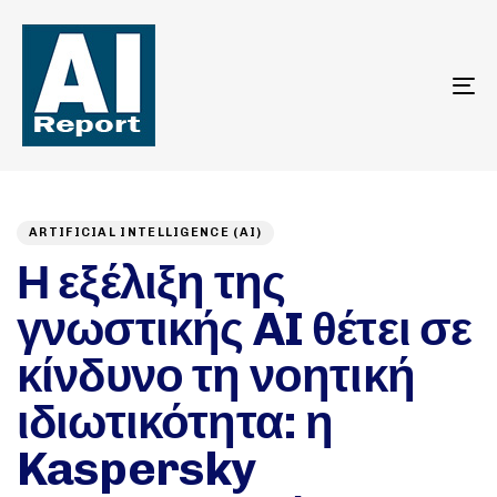
To
na
Author
Published
PUBLISHED
on:
IN:
ARTIFICIAL INTELLIGENCE (AI)
Η εξέλιξη της
γνωστικής AI θέτει σε
κίνδυνο τη νοητική
ιδιωτικότητα: η
Kaspersky