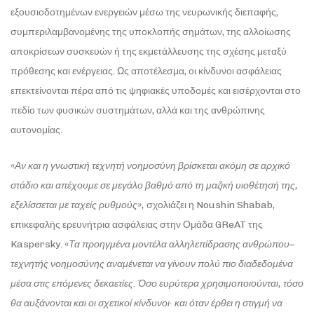
εξουσιοδοτημένων ενεργειών μέσω της νευρωνικής διεπαφής,
συμπεριλαμβανομένης της υποκλοπής σημάτων, της αλλοίωσης
αποκρίσεων συσκευών ή της εκμετάλλευσης της σχέσης μεταξύ
πρόθεσης και ενέργειας. Ως αποτέλεσμα, οι κίνδυνοι ασφάλειας
επεκτείνονται πέρα από τις ψηφιακές υποδομές και εισέρχονται στο
πεδίο των φυσικών συστημάτων, αλλά και της ανθρώπινης
αυτονομίας.
«
Αν και η γνωστική τεχνητή νοημοσύνη βρίσκεται ακόμη σε αρχικό
στάδιο και απέχουμε σε μεγάλο βαθμό από τη μαζική υιοθέτησή της,
εξελίσσεται με ταχείς ρυθμούς»,
σχολιάζει η Noushin Shabab,
επικεφαλής ερευνήτρια ασφάλειας στην Ομάδα GReAT της
Kaspersky.
«Τα προηγμένα μοντέλα αλληλεπίδρασης ανθρώπου–
τεχνητής νοημοσύνης αναμένεται να γίνουν πολύ πιο διαδεδομένα
μέσα στις επόμενες δεκαετίες. Όσο ευρύτερα χρησιμοποιούνται, τόσο
θα αυξάνονται και οι σχετικοί κίνδυνοι· και όταν έρθει η στιγμή να