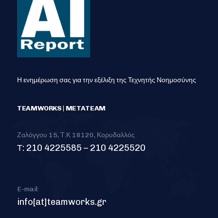
Η ενημέρωση σας για την εξέλιξη της Τεχνητής Νοημοσύνης
TEAMWORKS | METATEAM
Ζαλόγγου 15, Τ.Κ 18120, Κορυδαλλός
Τ: 210 4225585 – 210 4225520
E-mail:
info[at]teamworks.gr