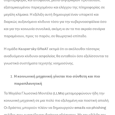
συμπεριφορές και αποφάσεις μέσω αλγορίθμων προτάσεων,
εξατομικευμένου περιεχομένου και ελέγχου της πληροφορίας σε
μεγάλη κλίμακα. Η εξέλιξη αυτή δημιουργεί έναν υπαρκτό και
διαρκώς αυξανόμενο κίνδυνο τόσο για την κυβερνοασφάλεια όσο
και για την κοινωνία συνολικά, ακόμη κι αν τα πιο ακραία σενάρια
παραμένουν, προς το παρόν, σε θεωρητικό επίπεδο.
Η ομάδα Kaspersky GReAT εκτιμά ότι οι ακόλουθοι τέσσερις
αναδυόμενοι κίνδυνοι ασφαλείας θα ενταθούν όσο εξελίσσονται τα
γνωστικά συστήματα τεχνητής νοημοσύνης.
Η κοινωνική μηχανική γίνεται πιο σύνθετη και πιο
παραπλανητική
Τα Μεγάλα Γλωσσικά Μοντέλα (LLMs) μεταμορφώνουν ήδη την
κοινωνική μηχανική σε μια πολύ πιο εξελιγμένη και πειστική απειλή.
Οι δράστες μπορούν πλέον να δημιουργούν emails και phishing
σελίδες που εμφανίζονται ιδιαίτερα αξιόπιστες. Με την εξέλιξη της