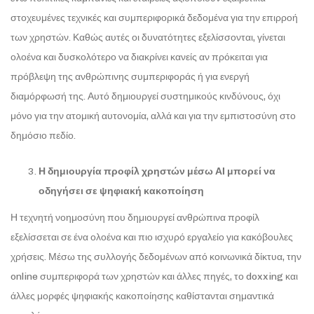
στοχευμένες τεχνικές και συμπεριφορικά δεδομένα για την επιρροή
των χρηστών. Καθώς αυτές οι δυνατότητες εξελίσσονται, γίνεται
ολοένα και δυσκολότερο να διακρίνει κανείς αν πρόκειται για
πρόβλεψη της ανθρώπινης συμπεριφοράς ή για ενεργή
διαμόρφωσή της. Αυτό δημιουργεί συστημικούς κινδύνους, όχι
μόνο για την ατομική αυτονομία, αλλά και για την εμπιστοσύνη στο
δημόσιο πεδίο.
Η δημιουργία προφίλ χρηστών μέσω ΑΙ μπορεί να
οδηγήσει σε ψηφιακή κακοποίηση
Η τεχνητή νοημοσύνη που δημιουργεί ανθρώπινα προφίλ
εξελίσσεται σε ένα ολοένα και πιο ισχυρό εργαλείο για κακόβουλες
χρήσεις. Μέσω της συλλογής δεδομένων από κοινωνικά δίκτυα, την
online συμπεριφορά των χρηστών και άλλες πηγές, το doxxing και
άλλες μορφές ψηφιακής κακοποίησης καθίστανται σημαντικά