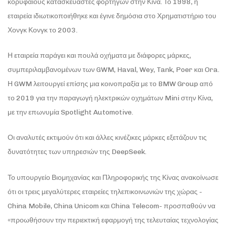
κορυφαίους κατασκευαστές φορτηγών στην Κίνα. Το 1998, η
εταιρεία ιδιωτικοποιήθηκε και έγινε δημόσια στο Χρηματιστήριο του
Χονγκ Κονγκ το 2003.
Η εταιρεία παράγει και πουλά οχήματα με διάφορες μάρκες,
συμπεριλαμβανομένων των GWM, Haval, Wey, Tank, Poer και Ora.
Η GWM λειτουργεί επίσης μια κοινοπραξία με το BMW Group από
το 2019 για την παραγωγή ηλεκτρικών οχημάτων Mini στην Κίνα,
με την επωνυμία Spotlight Automotive.
Οι αναλυτές εκτιμούν ότι και άλλες κινέζικες μάρκες εξετάζουν τις
δυνατότητες των υπηρεσιών της DeepSeek.
Το υπουργείο Βιομηχανίας και Πληροφορικής της Κίνας ανακοίνωσε
ότι οι τρεις μεγαλύτερες εταιρείες τηλεπικοινωνιών της χώρας -
China Mobile, China Unicom και China Telecom- προσπαθούν να
«προωθήσουν την περιεκτική εφαρμογή της τελευταίας τεχνολογίας