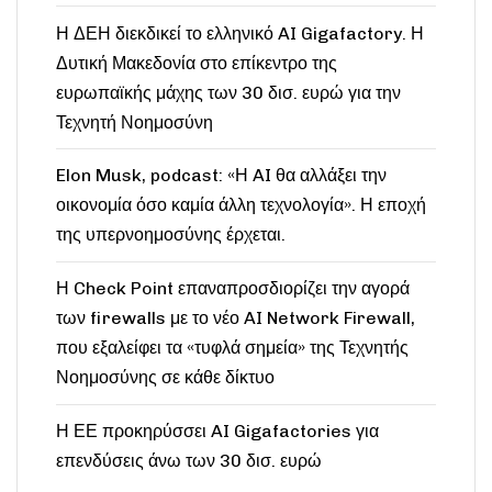
Η ΔΕΗ διεκδικεί το ελληνικό AI Gigafactory. Η
Δυτική Μακεδονία στο επίκεντρο της
ευρωπαϊκής μάχης των 30 δισ. ευρώ για την
Τεχνητή Νοημοσύνη
Elon Musk, podcast: «Η AI θα αλλάξει την
οικονομία όσο καμία άλλη τεχνολογία». Η εποχή
της υπερνοημοσύνης έρχεται.
Η Check Point επαναπροσδιορίζει την αγορά
των firewalls με το νέο AI Network Firewall,
που εξαλείφει τα «τυφλά σημεία» της Τεχνητής
Νοημοσύνης σε κάθε δίκτυο
Η ΕΕ προκηρύσσει AI Gigafactories για
επενδύσεις άνω των 30 δισ. ευρώ