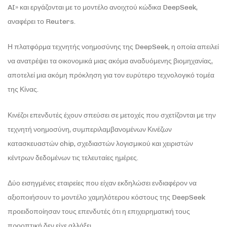
AI» και εργάζονται με το μοντέλο ανοιχτού κώδικα DeepSeek,
αναφέρει το Reuters.
Η πλατφόρμα τεχνητής νοημοσύνης της DeepSeek, η οποία απειλεί
να ανατρέψει τα οικονομικά μιας ακόμα αναδυόμενης βιομηχανίας,
αποτελεί μια ακόμη πρόκληση για τον ευρύτερο τεχνολογικό τομέα
της Κίνας.
Κινέζοι επενδυτές έχουν σπεύσει σε μετοχές που σχετίζονται με την
τεχνητή νοημοσύνη, συμπεριλαμβανομένων Κινέζων
κατασκευαστών chip, σχεδιαστών λογισμικού και χειριστών
κέντρων δεδομένων τις τελευταίες ημέρες.
Δύο εισηγμένες εταιρείες που είχαν εκδηλώσει ενδιαφέρον να
αξιοποιήσουν το μοντέλο χαμηλότερου κόστους της DeepSeek
προειδοποίησαν τους επενδυτές ότι η επιχειρηματική τους
προοπτική δεν είχε αλλάξει.