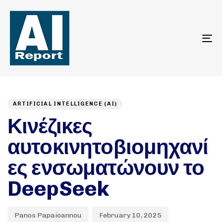
To
na
Author
Published
PUBLISHED
on:
IN:
ARTIFICIAL INTELLIGENCE (AI)
Κινέζικες
αυτοκινητοβιομηχανί
ες ενσωματώνουν το
DeepSeek
Panos Papaioannou
February 10, 2025