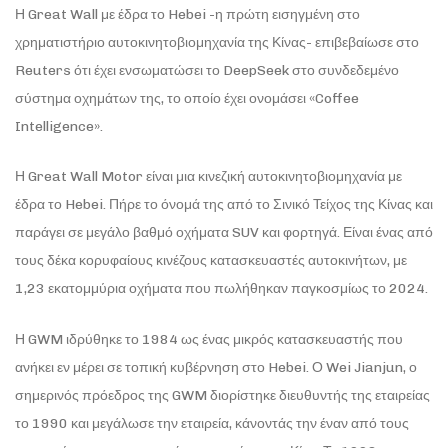
Η Great Wall με έδρα το Hebei -η πρώτη εισηγμένη στο
χρηματιστήριο αυτοκινητοβιομηχανία της Κίνας- επιβεβαίωσε στο
Reuters ότι έχει ενσωματώσει το DeepSeek στο συνδεδεμένο
σύστημα οχημάτων της, το οποίο έχει ονομάσει «Coffee
Intelligence».
Η Great Wall Motor είναι μια κινεζική αυτοκινητοβιομηχανία με
έδρα το Hebei. Πήρε το όνομά της από το Σινικό Τείχος της Κίνας και
παράγει σε μεγάλο βαθμό οχήματα SUV και φορτηγά. Είναι ένας από
τους δέκα κορυφαίους κινέζους κατασκευαστές αυτοκινήτων, με
1,23 εκατομμύρια οχήματα που πωλήθηκαν παγκοσμίως το 2024.
Η GWM ιδρύθηκε το 1984 ως ένας μικρός κατασκευαστής που
ανήκει εν μέρει σε τοπική κυβέρνηση στο Hebei. Ο Wei Jianjun, ο
σημερινός πρόεδρος της GWM διορίστηκε διευθυντής της εταιρείας
το 1990 και μεγάλωσε την εταιρεία, κάνοντάς την έναν από τους