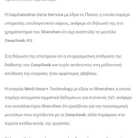
Η Capitalonline Data Service με έδρα το Πεκίνο, η οποία παρέχει
υπηρεσίες υπολογιστικού νέφους, ανέφερε σε δήλωσή της στο
χρηματιστήριο του Shenzhen ότι είχε αναπτύξει το μοντέλο
DeepSeek-R1.
Στη δήλωσή της επισήμανε ότι η επιχειρηματική επίδραση της
διάθεσης του DeepSeek και τυχόν αντίκτυπος στη μελλοντική
απόδοση της εταιρείας ήταν αμφότερες αβέβαιες.
Η εταιρεία MeiG Smart Technology με έδρα το Shenzhen, η οποία
παρέχει ασύρματα τερματικά δεδομένων για συσκευές IoT, ανέφερε
στο ανταλλακτήριο Shenzhen ότι εργαζόταν για την προσαρμογή
μοντέλων που σχετίζονται με το DeepSeek, αλλά παρέμεινε στα
πρώτα στάδια αυτής της εργασίας.