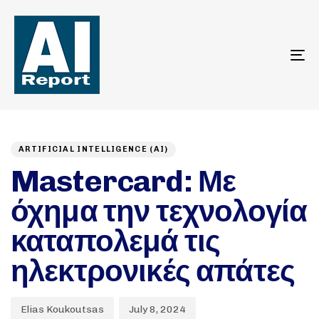
To
na
Author
Published
PUBLISHED
on:
IN:
ARTIFICIAL INTELLIGENCE (AI)
Mastercard: Με
όχημα την τεχνολογία
καταπολεμά τις
ηλεκτρονικές απάτες
Elias Koukoutsas
July 8, 2024