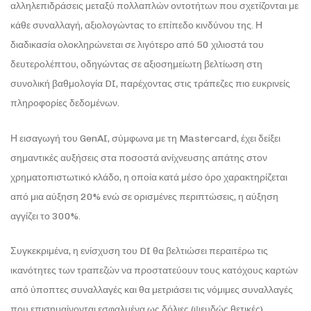
αλληλεπιδράσεις μεταξύ πολλαπλών οντοτήτων που σχετίζονται με
κάθε συναλλαγή, αξιολογώντας το επίπεδο κινδύνου της. Η
διαδικασία ολοκληρώνεται σε λιγότερο από 50 χιλιοστά του
δευτερολέπτου, οδηγώντας σε αξιοσημείωτη βελτίωση στη
συνολική βαθμολογία DI, παρέχοντας στις τράπεζες πιο ευκρινείς
πληροφορίες δεδομένων.
Η εισαγωγή του GenAI, σύμφωνα με τη Mastercard, έχει δείξει
σημαντικές αυξήσεις στα ποσοστά ανίχνευσης απάτης στον
χρηματοπιστωτικό κλάδο, η οποία κατά μέσο όρο χαρακτηρίζεται
από μια αύξηση 20% ενώ σε ορισμένες περιπτώσεις, η αύξηση
αγγίζει το 300%.
Συγκεκριμένα, η ενίσχυση του DI θα βελτιώσει περαιτέρω τις
ικανότητες των τραπεζών να προστατεύουν τους κατόχους καρτών
από ύποπτες συναλλαγές και θα μετριάσει τις νόμιμες συναλλαγές
που επισημαίνονται εσφαλμένα ως δόλιες (ψευδώς θετικές).