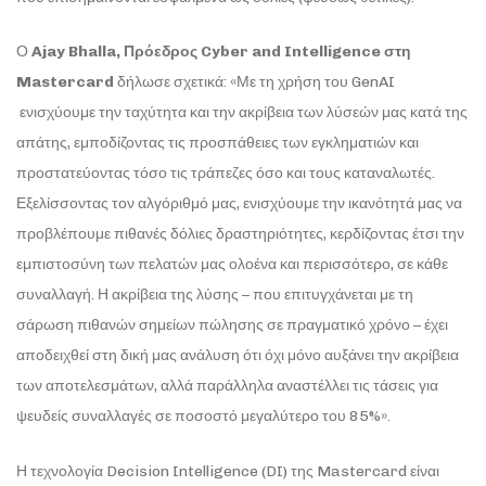
Ο
Ajay Bhalla, Πρόεδρος Cyber and Intelligence στη
Mastercard
δήλωσε σχετικά: «Με τη χρήση του GenAI
ενισχύουμε την ταχύτητα και την ακρίβεια των λύσεών μας κατά της
απάτης, εμποδίζοντας τις προσπάθειες των εγκληματιών και
προστατεύοντας τόσο τις τράπεζες όσο και τους καταναλωτές.
Εξελίσσοντας τον αλγόριθμό μας, ενισχύουμε την ικανότητά μας να
προβλέπουμε πιθανές δόλιες δραστηριότητες, κερδίζοντας έτσι την
εμπιστοσύνη των πελατών μας ολοένα και περισσότερο, σε κάθε
συναλλαγή. Η ακρίβεια της λύσης – που επιτυγχάνεται με τη
σάρωση πιθανών σημείων πώλησης σε πραγματικό χρόνο – έχει
αποδειχθεί στη δική μας ανάλυση ότι όχι μόνο αυξάνει την ακρίβεια
των αποτελεσμάτων, αλλά παράλληλα αναστέλλει τις τάσεις για
ψευδείς συναλλαγές σε ποσοστό μεγαλύτερο του 85%».
Η τεχνολογία Decision Intelligence (DI) της Mastercard είναι