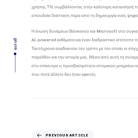
χρήσης ΤΝ, συμβάλλοντας στην καλύτερη κατανόησή του
σπουδαία διάσταση πέρα από τη δημιουργία ενός ψηφια
Η ένωση δυνάμεων Βατικανού και Microsoft στο συγκεκ
AI-powered εκθέματα και έναν διαδραστικό ιστότοπο 
scroll
Ταυτόχρονα αναδεικνύει τον τρόπο με τον οποίο οι σύγ
παρελθόν και την ιστορία μας. Μέσα από αυτή τη συνερ
στο επίκεντρο η προσβασιμότητα ιστορικών μνημείων και
που ποτέ άλλοτε δεν ήταν εφικτός.
PREVIOUS ARTICLE