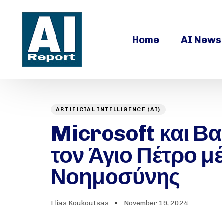
Home
AI News
ARTIFICIAL INTELLIGENCE (AI)
Author
Published
PUBLISHED
on:
Microsoft και Β
IN:
τον Άγιο Πέτρο 
Νοημοσύνης
Elias Koukoutsas
November 19, 2024