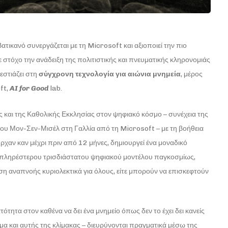
τικανό συνεργάζεται με τη Microsoft και αξιοποιεί την πιο
 στόχο την ανάδειξη της πολιτιστικής και πνευματικής κληρονομιάς
εστιάζει στη
σύγχρονη τεχνολογία για αιώνια μνημεία
, μέρος
ft,
AI
for
Good
lab.
 και της Καθολικής Εκκλησίας στον ψηφιακό κόσμο – συνέχεια της
ου Μον-Σεν-Μισέλ στη Γαλλία από τη Microsoft – με τη βοήθεια
χαν καν μέχρι πριν από 12 μήνες, δημιουργεί ένα μοναδικό
 πληρέστερου τρισδιάστατου ψηφιακού μοντέλου παγκοσμίως,
 αναπνοής κυριολεκτικά για όλους, είτε μπορούν να επισκεφτούν
τητα στον καθένα να δει ένα μνημείο όπως δεν το έχει δει κανείς
μα και αυτής της κλίμακας – διευρύνονται πραγματικά μέσω της