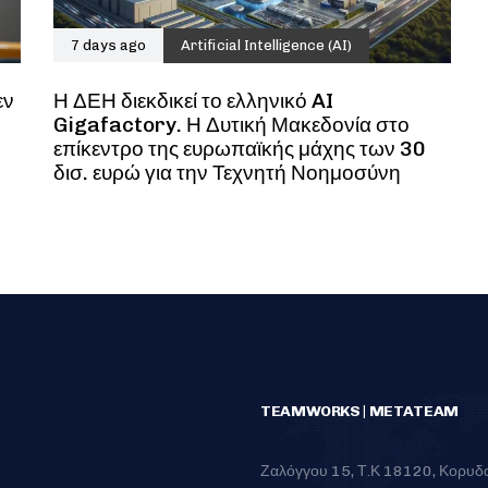
7 days ago
Artificial Intelligence (AI)
εν
Η ΔΕΗ διεκδικεί το ελληνικό AI
Gigafactory. Η Δυτική Μακεδονία στο
επίκεντρο της ευρωπαϊκής μάχης των 30
δισ. ευρώ για την Τεχνητή Νοημοσύνη
TEAMWORKS | METATEAM
Ζαλόγγου 15, Τ.Κ 18120, Κορυδ