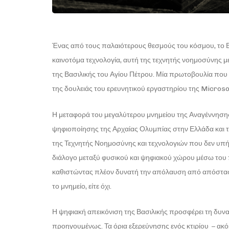
Ένας από τους παλαιότερους θεσμούς του κόσμου, το Βα
καινοτόμα τεχνολογία, αυτή της τεχνητής νοημοσύνης με
της Βασιλικής του Αγίου Πέτρου. Μία πρωτοβουλία που 
της δουλειάς του ερευνητικού εργαστηρίου της Microso
Η μεταφορά του μεγαλύτερου μνημείου της Αναγέννησης
ψηφιοποίησης της Αρχαίας Ολυμπίας στην Ελλάδα και τ
της Τεχνητής Νοημοσύνης και τεχνολογιών που δεν υπήρ
διάλογο μεταξύ φυσικού και ψηφιακού χώρου μέσω του
καθιστώντας πλέον δυνατή την απόλαυση από απόσταση
το μνημείο, είτε όχι.
Η ψηφιακή απεικόνιση της Βασιλικής προσφέρει τη δυνατό
προηγουμένως. Τα όρια εξερεύνησης ενός κτιρίου – ακό