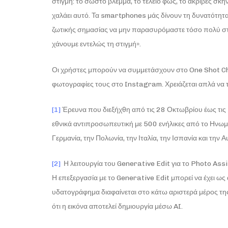
στιγμή: το σωστό βλέμμα, το τέλειο φως, το ακριβές σκ
χαλάει αυτό. Τα smartphones μάς δίνουν τη δυνατότητα 
ζωτικής σημασίας να μην παρασυρόμαστε τόσο πολύ στο
χάνουμε εντελώς τη στιγμή».
Οι χρήστες μπορούν να συμμετάσχουν στο One Shot Ch
φωτογραφίες τους στο Instagram. Χρειάζεται απλά να
[1]
Έρευνα που διεξήχθη από τις 28 Οκτωβρίου έως τις
εθνικά αντιπροσωπευτική με 500 ενήλικες από το Ηνωμένο
Γερμανία, την Πολωνία, την Ιταλία, την Ισπανία και την Α
[2]
Η λειτουργία του Generative Edit για το Photo Ass
Η επεξεργασία με το Generative Edit μπορεί να έχει ω
υδατογράφημα διαφαίνεται στο κάτω αριστερά μέρος τη
ότι η εικόνα αποτελεί δημιουργία μέσω AI.