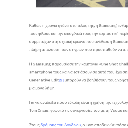
Καθώς η χρονιά φτάνει στο τέλος της, η Samsung ενθα
τους φίλους και την οικογένειά τους την εορταστική π
συμμετείχαν στη σχετική έρευνα που ανέθεσε η Samsu
πλήρη απόλαυση των στιγμών που προσπαθούν να απ
Η Samsung παρουσίασε την καμπάνια «One Shot Challe
smartphone τους και να εστιάσουν σε αυτό που έχει ση
Generative Edit
[2]
μπορούν να βοηθήσουν τους χρήστε
μία μόνο λήψη.
Για να αναδείξει πόσο εύκολη είναι η χρήση της τεχνο
Tom Craig, γνωστό τις συνεργασίες του με τη
Vogue
κα
Στους
δρόμους του Λονδίνου
, ο Tom αποδεικνύει πόσο α