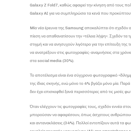
Galaxy Z Fold7, καθώς αφαιρεί την κίνηση από τους πο
Galaxy AI για να συμπληρώσει τα κενά που προκύπτου
Mία νέα έρευνα της Samsung αποκαλύπτει ότι σχεδόν ο
πίεση να απαθανατίσουν την «τέλεια λήψη». Σχεδόν τα τ
στιγμή και να ανησυχούν λιγότερο για την επίτευξη της 
να ανατρέξουν στις φωτογραφίες-αναμνήσεις στα χρόνια
στα social media (30%).
Το αποτέλεσμα είναι ένα σύγχρονο φωτογραφικό «δίλημμ
της ίδιας σκηνής, ενώ μόνο το 4% βγάζει μόνο μία. Παρ
δεν έχει επισκεφθεί ξανά περισσότερες από τις μισές φω
Όταν ελέγχουν τις φωτογραφίες τους, σχεδόν εννέα στο
μπορούσαν να αφαιρέσουν, όπως άσχετους ανθρώπους σ
και αντανακλάσεις (34%). Πολλοί εντοπίζουν αυτά τα φ