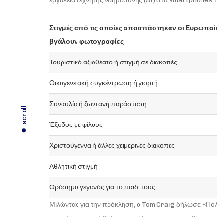
εργαλεία τεχνητής νοημοσύνης (AI) στα smartphones του
Στιγμές από τις οποίες αποσπάστηκαν οι Ευρωπαίο
βγάλουν φωτογραφίες
Τουριστικό αξιοθέατο ή στιγμή σε διακοπές
Οικογενειακή συγκέντρωση ή γιορτή
Συναυλία ή ζωντανή παράσταση
scroll
Έξοδος με φίλους
Χριστούγεννα ή άλλες χειμερινές διακοπές
Αθλητική στιγμή
Ορόσημο γεγονός για το παιδί τους
Μιλώντας για την πρόκληση, ο Tom Craig δήλωσε: «Πολ