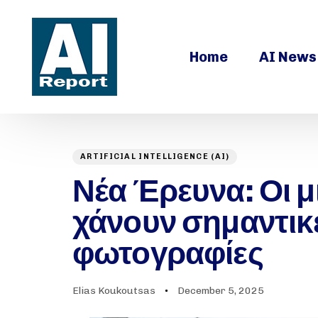
Home
AI News
ARTIFICIAL INTELLIGENCE (AI)
Author
Published
PUBLISHED
on:
Νέα Έρευνα: Οι 
IN:
χάνουν σημαντικέ
φωτογραφίες
Elias Koukoutsas
December 5, 2025