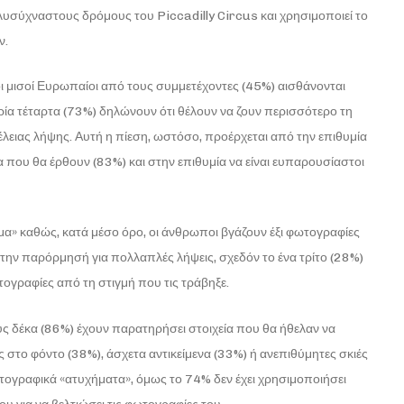
λυσύχναστους δρόμους του Piccadilly Circus και χρησιμοποιεί το
ν.
ι μισοί Ευρωπαίοι από τους συμμετέχοντες (45%) αισθάνονται
ρία τέταρτα (73%) δηλώνουν ότι θέλουν να ζουν περισσότερο τη
τέλειας λήψης. Αυτή η πίεση, ωστόσο, προέρχεται από την επιθυμία
 που θα έρθουν (83%) και στην επιθυμία να είναι ευπαρουσίαστοι
α» καθώς, κατά μέσο όρο, οι άνθρωποι βγάζουν έξι φωτογραφίες
ά την παρόρμησή για πολλαπλές λήψεις, σχεδόν το ένα τρίτο (28%)
τογραφίες από τη στιγμή που τις τράβηξε.
υς δέκα (86%) έχουν παρατηρήσει στοιχεία που θα ήθελαν να
το φόντο (38%), άσχετα αντικείμενα (33%) ή ανεπιθύμητες σκιές
ωτογραφικά «ατυχήματα», όμως το 74% δεν έχει χρησιμοποιήσει