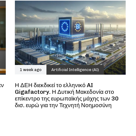
1 week ago
Artificial Intelligence (AI)
εν
Η ΔΕΗ διεκδικεί το ελληνικό AI
Gigafactory. Η Δυτική Μακεδονία στο
επίκεντρο της ευρωπαϊκής μάχης των 30
δισ. ευρώ για την Τεχνητή Νοημοσύνη