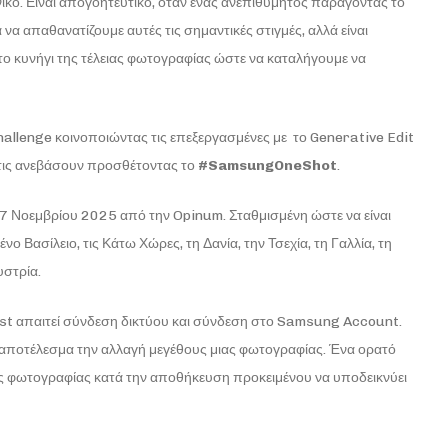
ηνικό. Είναι απογοητευτικό, όταν ένας ανεπιθύμητος παράγοντας το
να απαθανατίζουμε αυτές τις σημαντικές στιγμές, αλλά είναι
 κυνήγι της τέλειας φωτογραφίας ώστε να καταλήγουμε να
allenge κοινοποιώντας τις επεξεργασμένες με το Generative Edit
 τις ανεβάσουν προσθέτοντας το
#SamsungOneShot
.
 7 Νοεμβρίου 2025 από την Opinum. Σταθμισμένη ώστε να είναι
 Βασίλειο, τις Κάτω Χώρες, τη Δανία, την Τσεχία, τη Γαλλία, τη
υστρία.
ist απαιτεί σύνδεση δικτύου και σύνδεση στο Samsung Account.
ς αποτέλεσμα την αλλαγή μεγέθους μιας φωτογραφίας. Ένα ορατό
ς φωτογραφίας κατά την αποθήκευση προκειμένου να υποδεικνύει