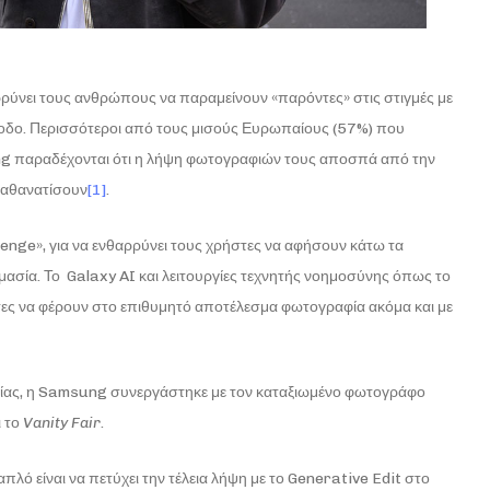
ρρύνει τους ανθρώπους να παραμείνουν «παρόντες» στις στιγμές με
ερίοδο. Περισσότεροι από τους μισούς Ευρωπαίους (57%) που
ng παραδέχονται ότι η λήψη φωτογραφιών τους αποσπά από την
αθανατίσουν
[1]
.
nge», για να ενθαρρύνει τους χρήστες να αφήσουν κάτω τα
μασία. Το Galaxy AI και λειτουργίες τεχνητής νοημοσύνης όπως το
ς να φέρουν στο επιθυμητό αποτέλεσμα φωτογραφία ακόμα και με
λογίας, η Samsung συνεργάστηκε με τον καταξιωμένο φωτογράφο
ι το
Vanity Fair
.
πλό είναι να πετύχει την τέλεια λήψη με το Generative Edit στο