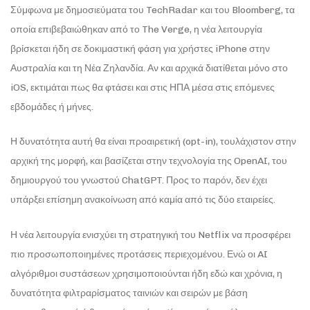
Σύμφωνα με δημοσιεύματα του TechRadar και του Bloomberg, τα
οποία επιβεβαιώθηκαν από το The Verge, η νέα λειτουργία
βρίσκεται ήδη σε δοκιμαστική φάση για χρήστες iPhone στην
Αυστραλία και τη Νέα Ζηλανδία. Αν και αρχικά διατίθεται μόνο στο
iOS, εκτιμάται πως θα φτάσει και στις ΗΠΑ μέσα στις επόμενες
εβδομάδες ή μήνες.
Η δυνατότητα αυτή θα είναι προαιρετική (opt-in), τουλάχιστον στην
αρχική της μορφή, και βασίζεται στην τεχνολογία της OpenAI, του
δημιουργού του γνωστού ChatGPT. Προς το παρόν, δεν έχει
υπάρξει επίσημη ανακοίνωση από καμία από τις δύο εταιρείες.
Η νέα λειτουργία ενισχύει τη στρατηγική του Netflix να προσφέρει
πιο προσωποποιημένες προτάσεις περιεχομένου. Ενώ οι AI
αλγόριθμοι συστάσεων χρησιμοποιούνται ήδη εδώ και χρόνια, η
δυνατότητα φιλτραρίσματος ταινιών και σειρών με βάση