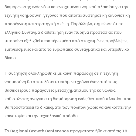
διαμόρφωσης ενός νέου και ενισχυμένου νομικού πλαισίου για την
τεχνητή νοημοσύνη, γεγονός που απαιτεί συστηματική κανονιστική
προσέγγιση και στρατηγική σκέψη. Παράλληλα, σημείωσε ότι το
ελληνικό Σύνταγμα διαθέτει ήδη έναν πυρήνα προστασίας που
μπορεί να εξελιχθεί περαιτέρω μέσα από στοχευμένες προβλέψεις
εμπνευσμένες και από το ευρωπαϊκό συνταγματικό και υπερεθνικό
δίκαιο.
Η συζήτηση ολοκληρώθηκε με κοινή παραδοχή ότι η τεχνητή
νοημοσύνη θα αποτελέσει τα επόμενα χρόνια έναν από τους
βασικότερους παράγοντες μετασχηματισμού της κοινωνίας,
καθιστώντας αναγκαία τη διαμόρφωση ενός θεσμικού πλαισίου που
θα προστατεύει τα δικαιώματα των πολιτών χωρίς να ανακόπτει την
καινοτομία και την τεχνολογική πρόοδο.
Το Regional Growth Conference πραγματοποιήθηκε από τις 19