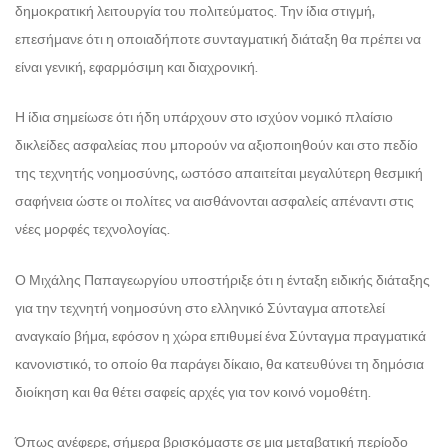
δημοκρατική λειτουργία του πολιτεύματος. Την ίδια στιγμή,
επεσήμανε ότι η οποιαδήποτε συνταγματική διάταξη θα πρέπει να
είναι γενική, εφαρμόσιμη και διαχρονική.
Η ίδια σημείωσε ότι ήδη υπάρχουν στο ισχύον νομικό πλαίσιο
δικλείδες ασφαλείας που μπορούν να αξιοποιηθούν και στο πεδίο
της τεχνητής νοημοσύνης, ωστόσο απαιτείται μεγαλύτερη θεσμική
σαφήνεια ώστε οι πολίτες να αισθάνονται ασφαλείς απέναντι στις
νέες μορφές τεχνολογίας.
Ο Μιχάλης Παπαγεωργίου υποστήριξε ότι η ένταξη ειδικής διάταξης
για την τεχνητή νοημοσύνη στο ελληνικό Σύνταγμα αποτελεί
αναγκαίο βήμα, εφόσον η χώρα επιθυμεί ένα Σύνταγμα πραγματικά
κανονιστικό, το οποίο θα παράγει δίκαιο, θα κατευθύνει τη δημόσια
διοίκηση και θα θέτει σαφείς αρχές για τον κοινό νομοθέτη.
Όπως ανέφερε, σήμερα βρισκόμαστε σε μια μεταβατική περίοδο