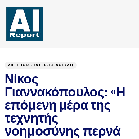
To
na
Author
Published
PUBLISHED
on:
IN:
ARTIFICIAL INTELLIGENCE (AI)
Νίκος
Γιαννακόπουλος: «Η
επόμενη μέρα της
τεχνητής
νοημοσύνης περνά