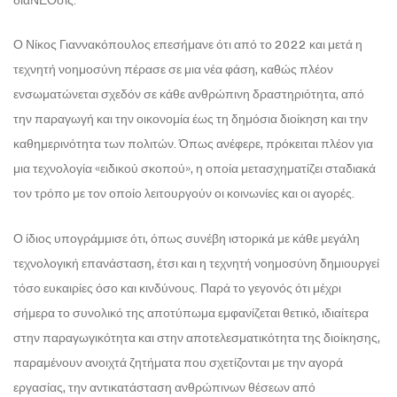
διαΝΕΟσις.
Ο Νίκος Γιαννακόπουλος επεσήμανε ότι από το 2022 και μετά η
τεχνητή νοημοσύνη πέρασε σε μια νέα φάση, καθώς πλέον
ενσωματώνεται σχεδόν σε κάθε ανθρώπινη δραστηριότητα, από
την παραγωγή και την οικονομία έως τη δημόσια διοίκηση και την
καθημερινότητα των πολιτών. Όπως ανέφερε, πρόκειται πλέον για
μια τεχνολογία «ειδικού σκοπού», η οποία μετασχηματίζει σταδιακά
τον τρόπο με τον οποίο λειτουργούν οι κοινωνίες και οι αγορές.
Ο ίδιος υπογράμμισε ότι, όπως συνέβη ιστορικά με κάθε μεγάλη
τεχνολογική επανάσταση, έτσι και η τεχνητή νοημοσύνη δημιουργεί
τόσο ευκαιρίες όσο και κινδύνους. Παρά το γεγονός ότι μέχρι
σήμερα το συνολικό της αποτύπωμα εμφανίζεται θετικό, ιδιαίτερα
στην παραγωγικότητα και στην αποτελεσματικότητα της διοίκησης,
παραμένουν ανοιχτά ζητήματα που σχετίζονται με την αγορά
εργασίας, την αντικατάσταση ανθρώπινων θέσεων από