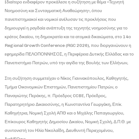
Iδιαίτερο ενδιαφέρον προκάλεσε η συζήτηση με θέμα «Τεχνητή
Νοημοσύνη και Συνταγματική Αναθεώρηση», όπου
πανεπιστημιακοί και νομικοί ανέλυσαν τις προκλήσεις που
δημιουργεί η ραγδαία ανάπτυξη της τεχνητής νοημοσύνης για το
κράτος δικαίου, τη δημοκρατία και τα ατομικά δικαιώματα, στο 14ο
Regional Growth Conference (RGC 2026), που διοργανώνουν η
εφημερίδα ΠΕΛΟΠΟΝΝΗΣΟΣ, η Περιφέρεια Δυτικής Ελλάδας και το
Πανεπιστήμιο Πατρών, υπό την αιγίδα της Βουλής των Ελλήνων,
Στη συζήτηση συμμετείχαν ο Νίκος Γιαννακόπουλος, Καθηγητής,
Τμήμα Οικονομικών Επιστημών, Πανεπιστημίου Πατρών, ο
Παναγιώτης Περάκης, π. Πρόεδρος CCBE, Πρόεδρος,
Παρατηρητήριο Δικαιοσύνης, η Κωνσταντίνα Γεωργάκη, Επίκ.
Καθηγήτρια, Νομική Σχολή ΑΠΘ και ο Μιχάλης Παπαγεωργίου,
Επίκουρος Καθηγητής Δημοσίου Δικαίου, Νομική Σχολή, Δ.Π.Θ. με
συντονιστή τον Ηλία Νικολαΐδη, Διευθυντή Περιεχομένου,