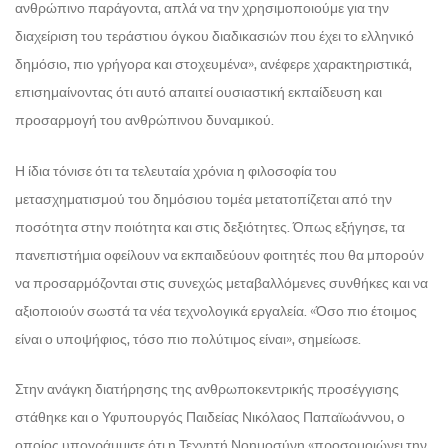
ανθρώπινο παράγοντα, απλά να την χρησιμοποιούμε για την
διαχείριση του τεράστιου όγκου διαδικασιών που έχει το ελληνικό
δημόσιο, πιο γρήγορα και στοχευμένα», ανέφερε χαρακτηριστικά,
επισημαίνοντας ότι αυτό απαιτεί ουσιαστική εκπαίδευση και
προσαρμογή του ανθρώπινου δυναμικού.
Η ίδια τόνισε ότι τα τελευταία χρόνια η φιλοσοφία του
μετασχηματισμού του δημόσιου τομέα μετατοπίζεται από την
ποσότητα στην ποιότητα και στις δεξιότητες. Όπως εξήγησε, τα
πανεπιστήμια οφείλουν να εκπαιδεύουν φοιτητές που θα μπορούν
να προσαρμόζονται στις συνεχώς μεταβαλλόμενες συνθήκες και να
αξιοποιούν σωστά τα νέα τεχνολογικά εργαλεία. «Όσο πιο έτοιμος
είναι ο υποψήφιος, τόσο πιο πολύτιμος είναι», σημείωσε.
Στην ανάγκη διατήρησης της ανθρωποκεντρικής προσέγγισης
στάθηκε και ο Υφυπουργός Παιδείας Νικόλαος Παπαϊωάννου, ο
οποίος υπογράμμισε ότι η Τεχνητή Νοημοσύνη «προσομοιώνει την