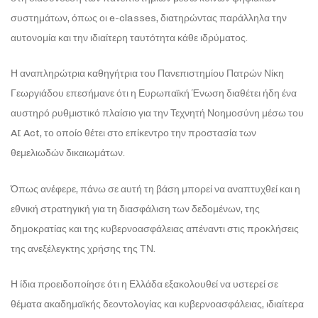
συστημάτων, όπως οι e-classes, διατηρώντας παράλληλα την
αυτονομία και την ιδιαίτερη ταυτότητα κάθε ιδρύματος.
Η αναπληρώτρια καθηγήτρια του Πανεπιστημίου Πατρών Νίκη
Γεωργιάδου επεσήμανε ότι η Ευρωπαϊκή Ένωση διαθέτει ήδη ένα
αυστηρό ρυθμιστικό πλαίσιο για την Τεχνητή Νοημοσύνη μέσω του
AI Act, το οποίο θέτει στο επίκεντρο την προστασία των
θεμελιωδών δικαιωμάτων.
Όπως ανέφερε, πάνω σε αυτή τη βάση μπορεί να αναπτυχθεί και η
εθνική στρατηγική για τη διασφάλιση των δεδομένων, της
δημοκρατίας και της κυβερνοασφάλειας απέναντι στις προκλήσεις
της ανεξέλεγκτης χρήσης της ΤΝ.
Η ίδια προειδοποίησε ότι η Ελλάδα εξακολουθεί να υστερεί σε
θέματα ακαδημαϊκής δεοντολογίας και κυβερνοασφάλειας, ιδιαίτερα