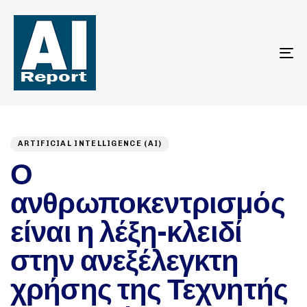
To
na
Author
Published
PUBLISHED
on:
IN:
ARTIFICIAL INTELLIGENCE (AI)
Ο
ανθρωποκεντρισμός
είναι η λέξη-κλειδί
στην ανεξέλεγκτη
χρήσης της Τεχνητής