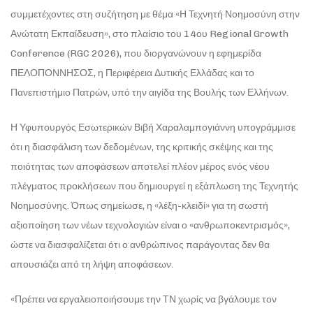
συμμετέχοντες στη συζήτηση με θέμα «Η Τεχνητή Νοημοσύνη στην
Ανώτατη Εκπαίδευση», στο πλαίσιο του 14ου Regional Growth
Conference (RGC 2026), που διοργανώνουν η εφημερίδα
ΠΕΛΟΠΟΝΝΗΣΟΣ, η Περιφέρεια Δυτικής Ελλάδας και το
Πανεπιστήμιο Πατρών, υπό την αιγίδα της Βουλής των Ελλήνων.
Η Υφυπουργός Εσωτερικών Βιβή Χαραλαμπογιάννη υπογράμμισε
ότι η διασφάλιση των δεδομένων, της κριτικής σκέψης και της
ποιότητας των αποφάσεων αποτελεί πλέον μέρος ενός νέου
πλέγματος προκλήσεων που δημιουργεί η εξάπλωση της Τεχνητής
Νοημοσύνης. Όπως σημείωσε, η «λέξη-κλειδί» για τη σωστή
αξιοποίηση των νέων τεχνολογιών είναι ο «ανθρωποκεντρισμός»,
ώστε να διασφαλίζεται ότι ο ανθρώπινος παράγοντας δεν θα
απουσιάζει από τη λήψη αποφάσεων.
«Πρέπει να εργαλειοποιήσουμε την ΤΝ χωρίς να βγάλουμε τον