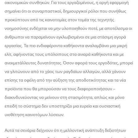
οικονομικών συνθηκών. Για τους εργαζομένους, η αργή εφαρμογή
σημαίνει ότι οι συναρπαστικοί, δημιουργικοί ρόλοι που συνήθως
προκύπτουν από τις καινοτομίες στον τομέα της τεχνητής
νοημοσύνης ενδέχεται να μην υλοποιηθούν ποτέ, με αποτέλεσμα οι
άνθρωποι να παραμείνουν εγκλωβισμένοι σε μια στάσιμη αγορά
εργασίας. Τα πιο ενδιαφέροντα καθήκοντα αναλαμβάνει μια μικρή
ελίτ, αφήνοντας τους υπόλοιπους στα ανιαρά καθήκοντα και με
ανεκμετάλλευτες δυνατότητες. Όσον αφορά τους εργοδότες, μπορεί
να γλιτώνουν από το χάος των ραγδαίων αλλαγών, αλλά χάνουν
επίσης τα οφέλη από την αύξηση της αποδοτικότητας και τα νέα
προϊόντα που θα μπορούσαν να τους διαφοροποιήσουν –
διακινδυνεύοντας να μείνουν στη στασιμότητα, απλώς και μόνο
επειδή το σύστημα δεν υποστηρίζει μια ευρεία και ουσιαστική
υιοθέτηση καινοτόμων λύσεων.
Αυτά τα σενάρια δείχνουν ότι η μελλοντική ανάπτυξη δεξιοτήτων