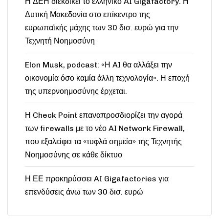
Η ΔΕΗ διεκδικεί το ελληνικό AI Gigafactory. Η
Δυτική Μακεδονία στο επίκεντρο της
ευρωπαϊκής μάχης των 30 δισ. ευρώ για την
Τεχνητή Νοημοσύνη
Elon Musk, podcast: «Η AI θα αλλάξει την
οικονομία όσο καμία άλλη τεχνολογία». Η εποχή
της υπερνοημοσύνης έρχεται.
Η Check Point επαναπροσδιορίζει την αγορά
των firewalls με το νέο AI Network Firewall,
που εξαλείφει τα «τυφλά σημεία» της Τεχνητής
Νοημοσύνης σε κάθε δίκτυο
Η ΕΕ προκηρύσσει AI Gigafactories για
επενδύσεις άνω των 30 δισ. ευρώ