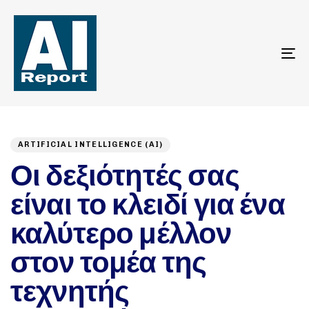
To
na
Author
Published
PUBLISHED
on:
IN:
ARTIFICIAL INTELLIGENCE (AI)
Οι δεξιότητές σας
είναι το κλειδί για ένα
καλύτερο μέλλον
στον τομέα της
τεχνητής