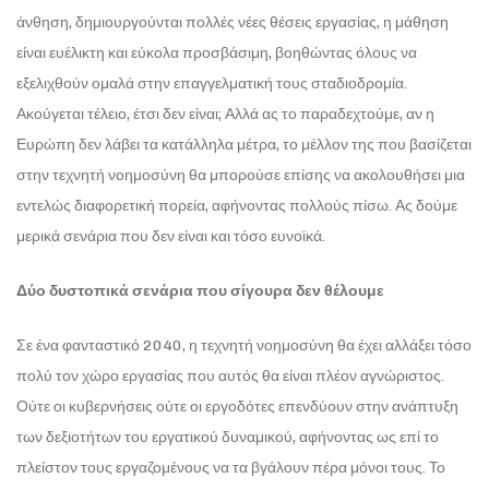
άνθηση, δημιουργούνται πολλές νέες θέσεις εργασίας, η μάθηση
είναι ευέλικτη και εύκολα προσβάσιμη, βοηθώντας όλους να
εξελιχθούν ομαλά στην επαγγελματική τους σταδιοδρομία.
Ακούγεται τέλειο, έτσι δεν είναι; Αλλά ας το παραδεχτούμε, αν η
Ευρώπη δεν λάβει τα κατάλληλα μέτρα, το μέλλον της που βασίζεται
στην τεχνητή νοημοσύνη θα μπορούσε επίσης να ακολουθήσει μια
εντελώς διαφορετική πορεία, αφήνοντας πολλούς πίσω. Ας δούμε
μερικά σενάρια που δεν είναι και τόσο ευνοϊκά.
Δύο δυστοπικά σενάρια που σίγουρα δεν θέλουμε
Σε ένα φανταστικό 2040, η τεχνητή νοημοσύνη θα έχει αλλάξει τόσο
πολύ τον χώρο εργασίας που αυτός θα είναι πλέον αγνώριστος.
Ούτε οι κυβερνήσεις ούτε οι εργοδότες επενδύουν στην ανάπτυξη
των δεξιοτήτων του εργατικού δυναμικού, αφήνοντας ως επί το
πλείστον τους εργαζομένους να τα βγάλουν πέρα μόνοι τους. Το