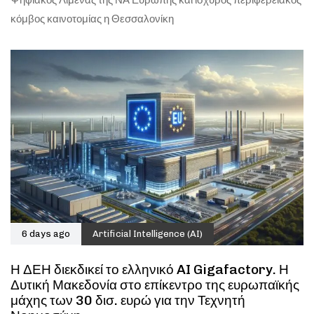
Ψηφιακός Λιμένας της ΝΑ Ευρώπης και ισχυρός περιφερειακός
κόμβος καινοτομίας η Θεσσαλονίκη
6 days ago
Artificial Intelligence (AI)
Η ΔΕΗ διεκδικεί το ελληνικό AI Gigafactory. Η
Δυτική Μακεδονία στο επίκεντρο της ευρωπαϊκής
μάχης των 30 δισ. ευρώ για την Τεχνητή