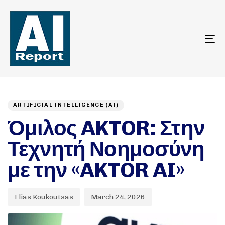
To
na
Author
Published
PUBLISHED
on:
IN:
ARTIFICIAL INTELLIGENCE (AI)
Όμιλος AKTOR: Στην
Τεχνητή Νοημοσύνη
με την «AKTOR AI»
Elias Koukoutsas
March 24, 2026