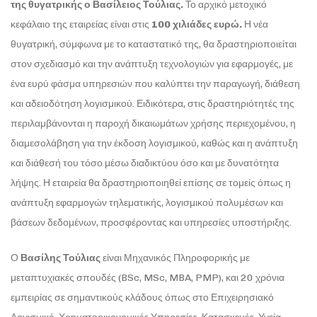
της θυγατρικής ο Βασίλειος Τούλιας.
Το αρχικό μετοχικό
κεφάλαιο της εταιρείας είναι στις
100 χιλιάδες ευρώ.
Η νέα
θυγατρική, σύμφωνα με το καταστατικό της, θα δραστηριοποιείται
στον σχεδιασμό και την ανάπτυξη τεχνολογιών για εφαρμογές, με
ένα ευρύ φάσμα υπηρεσιών που καλύπτει την παραγωγή, διάθεση
και αδειοδότηση λογισμικού. Ειδικότερα, στις δραστηριότητές της
περιλαμβάνονται η παροχή δικαιωμάτων χρήσης περιεχομένου, η
διαμεσολάβηση για την έκδοση λογισμικού, καθώς και η ανάπτυξη
και διάθεσή του τόσο μέσω διαδικτύου όσο και με δυνατότητα
λήψης. Η εταιρεία θα δραστηριοποιηθεί επίσης σε τομείς όπως η
ανάπτυξη εφαρμογών τηλεματικής, λογισμικού πολυμέσων και
βάσεων δεδομένων, προσφέροντας και υπηρεσίες υποστήριξης.
Ο
Βασίλης Τούλιας
είναι Μηχανικός Πληροφορικής με
μεταπτυχιακές σπουδές (BSc, MSc, MBA, PMP), και 20 χρόνια
εμπειρίας σε σημαντικούς κλάδους όπως στο Επιχειρησιακό