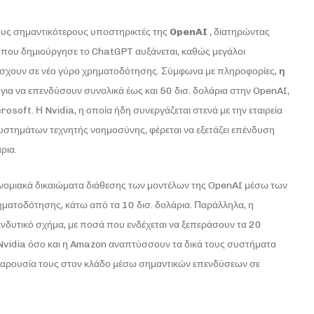
ους σημαντικότερους υποστηρικτές της
OpenAI
, διατηρώντας
ον που δημιούργησε το ChatGPT αυξάνεται, καθώς μεγάλοι
ετάσχουν σε νέο γύρο χρηματοδότησης. Σύμφωνα με πληροφορίες,
η
για να επενδύσουν συνολικά έως και 50 δισ. δολάρια στην OpenAI,
rosoft. Η Nvidia, η οποία ήδη συνεργάζεται στενά με την εταιρεία
συστημάτων τεχνητής νοημοσύνης, φέρεται να εξετάζει επένδυση
ρια.
ρονομιακά δικαιώματα διάθεσης των μοντέλων της OpenAI μέσω των
ηματοδότησης, κάτω από τα 10 δισ. δολάρια. Παράλληλα, η
πενδυτικό σχήμα, με ποσά που ενδέχεται να ξεπεράσουν τα 20
 η Nvidia όσο και η Amazon αναπτύσσουν τα δικά τους συστήματα
παρουσία τους στον κλάδο μέσω σημαντικών επενδύσεων σε