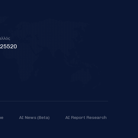
αλλός
225520
me
AI News (Beta)
AI Report Research