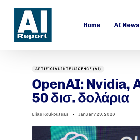
Home
AI News
ARTIFICIAL INTELLIGENCE (AI)
Author
Published
PUBLISHED
on:
OpenAI: Nvidia,
IN:
50 δισ. δολάρια
Elias Koukoutsas
January 29, 2026