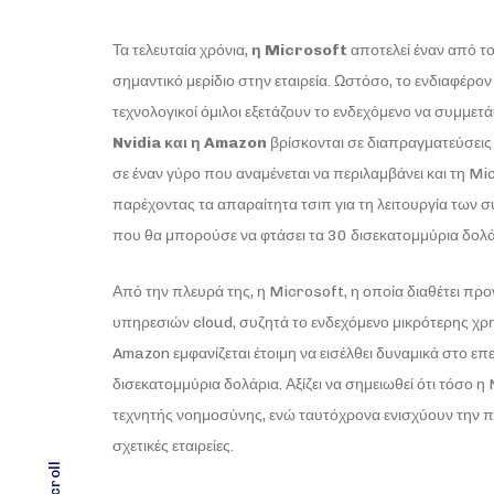
Τα τελευταία χρόνια,
η Microsoft
αποτελεί έναν από τ
σημαντικό μερίδιο στην εταιρεία. Ωστόσο, το ενδιαφέρ
τεχνολογικοί όμιλοι εξετάζουν το ενδεχόμενο να συμμ
Nvidia και η Amazon
βρίσκονται σε διαπραγματεύσεις 
σε έναν γύρο που αναμένεται να περιλαμβάνει και τη Mic
παρέχοντας τα απαραίτητα τσιπ για τη λειτουργία των 
που θα μπορούσε να φτάσει τα 30 δισεκατομμύρια δολά
Από την πλευρά της, η Microsoft, η οποία διαθέτει π
υπηρεσιών cloud, συζητά το ενδεχόμενο μικρότερης χρ
Amazon εμφανίζεται έτοιμη να εισέλθει δυναμικά στο ε
δισεκατομμύρια δολάρια. Αξίζει να σημειωθεί ότι τόσο
τεχνητής νοημοσύνης, ενώ ταυτόχρονα ενισχύουν την 
σχετικές εταιρείες.
scroll