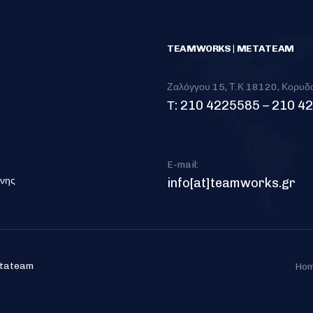
TEAMWORKS | METATEAM
Ζαλόγγου 15, Τ.Κ 18120, Κορυδ
Τ: 210 4225585 – 210 4
E-mail:
ύνης
info[at]teamworks.gr
etateam
Ho