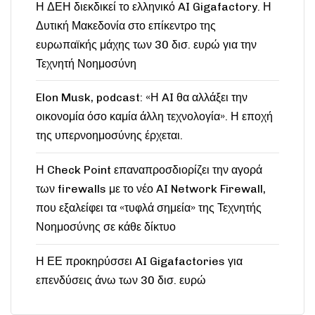
Η ΔΕΗ διεκδικεί το ελληνικό AI Gigafactory. Η
Δυτική Μακεδονία στο επίκεντρο της
ευρωπαϊκής μάχης των 30 δισ. ευρώ για την
Τεχνητή Νοημοσύνη
Elon Musk, podcast: «Η AI θα αλλάξει την
οικονομία όσο καμία άλλη τεχνολογία». Η εποχή
της υπερνοημοσύνης έρχεται.
Η Check Point επαναπροσδιορίζει την αγορά
των firewalls με το νέο AI Network Firewall,
που εξαλείφει τα «τυφλά σημεία» της Τεχνητής
Νοημοσύνης σε κάθε δίκτυο
Η ΕΕ προκηρύσσει AI Gigafactories για
επενδύσεις άνω των 30 δισ. ευρώ