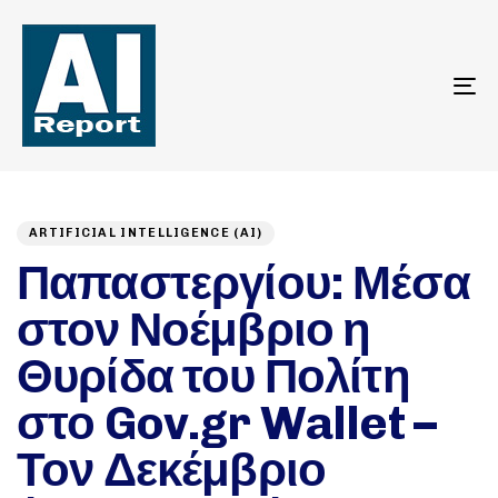
To
na
Author
Published
PUBLISHED
on:
IN:
ARTIFICIAL INTELLIGENCE (AI)
Παπαστεργίου: Μέσα
στον Νοέμβριο η
Θυρίδα του Πολίτη
στο Gov.gr Wallet –
Τον Δεκέμβριο