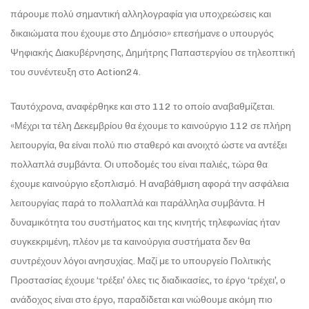
πάρουμε πολύ σημαντική αλληλογραφία για υποχρεώσεις και
δικαιώματα που έχουμε στο Δημόσιο» επεσήμανε ο υπουργός
Ψηφιακής Διακυβέρνησης, Δημήτρης Παπαστεργίου σε τηλεοπτική
του συνέντευξη στο Action24.
Ταυτόχρονα, αναφέρθηκε και στο 112 το οποίο αναβαθμίζεται.
«Μέχρι τα τέλη Δεκεμβρίου θα έχουμε το καινούργιο 112 σε πλήρη
λειτουργία, θα είναι πολύ πιο σταθερό και ανοιχτό ώστε να αντέξει
πολλαπλά συμβάντα. Οι υποδομές του είναι παλιές, τώρα θα
έχουμε καινούργιο εξοπλισμό. Η αναβάθμιση αφορά την ασφάλεια
λειτουργίας παρά το πολλαπλά και παράλληλα συμβάντα. Η
δυναμικότητα του συστήματος και της κινητής τηλεφωνίας ήταν
συγκεκριμένη, πλέον με τα καινούργια συστήματα δεν θα
συντρέχουν λόγοι ανησυχίας. Μαζί με το υπουργείο Πολιτικής
Προστασίας έχουμε ‘τρέξει’ όλες τις διαδικασίες, το έργο ‘τρέχει’, ο
ανάδοχος είναι στο έργο, παραδίδεται και νιώθουμε ακόμη πιο