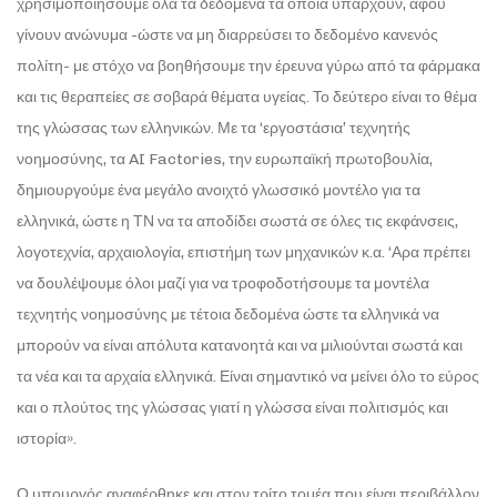
χρησιμοποιήσουμε όλα τα δεδομένα τα οποία υπάρχουν, αφού
γίνουν ανώνυμα -ώστε να μη διαρρεύσει το δεδομένο κανενός
πολίτη- με στόχο να βοηθήσουμε την έρευνα γύρω από τα φάρμακα
και τις θεραπείες σε σοβαρά θέματα υγείας. Το δεύτερο είναι το θέμα
της γλώσσας των ελληνικών. Με τα ‘εργοστάσια’ τεχνητής
νοημοσύνης, τα AI Factories, την ευρωπαϊκή πρωτοβουλία,
δημιουργούμε ένα μεγάλο ανοιχτό γλωσσικό μοντέλο για τα
ελληνικά, ώστε η ΤΝ να τα αποδίδει σωστά σε όλες τις εκφάνσεις,
λογοτεχνία, αρχαιολογία, επιστήμη των μηχανικών κ.α. ‘Αρα πρέπει
να δουλέψουμε όλοι μαζί για να τροφοδοτήσουμε τα μοντέλα
τεχνητής νοημοσύνης με τέτοια δεδομένα ώστε τα ελληνικά να
μπορούν να είναι απόλυτα κατανοητά και να μιλιούνται σωστά και
τα νέα και τα αρχαία ελληνικά. Είναι σημαντικό να μείνει όλο το εύρος
και ο πλούτος της γλώσσας γιατί η γλώσσα είναι πολιτισμός και
ιστορία».
Ο υπουργός αναφέρθηκε και στον τρίτο τομέα που είναι περιβάλλον