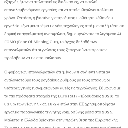
εξαρχής ήταν να απλοποιεί τις διαδικασίες, να εκτελεί
επαναλαμβανόμενες εργασίες και να απελευθερώνει πολύτιμο
χρόνο. Ωστόσο, η βιασύνη για την άμεση υιοθέτηση κάθε νέου
εργαλείου έχει μετατρέψει τις νέες τεχνολογίες από μια απλή τάση σε
δομική επαγγελματική ανασφάλεια, δημιουργώντας το λεγόμενο AI
FOMO (Fear Of Missing Out), το άγχος δηλαδή των
επαγγελματιών ότι οι γνώσεις τους ξεπερνιούνται πριν καν
προλάβουν να τις αφομοιώσουν.
Ο φόβος των επαγγελματιών ότι “μένουν πίσω” εντείνεται αν
αναλογιστούμε τους ραγδαίους ρυθμούς με τους οποίους οι
νεότερες γενιές ενσωματώνουν αυτές τις τεχνολογίες. Σύμφωνα με
τα πιο πρόσφατα στοιχεία της Eurostat (Φεβρουάριος 2026), το
63,8% των νέων ηλικίας 16-24 ετών στην ΕΕ χρησιμοποίησαν
εργαλεία παραγωγικής τεχνητής νοημοσύνης μέσα στο 2025.
Μάλιστα, η Ελλάδα βρίσκεται στην πρώτη θέση της Ευρωπαϊκής