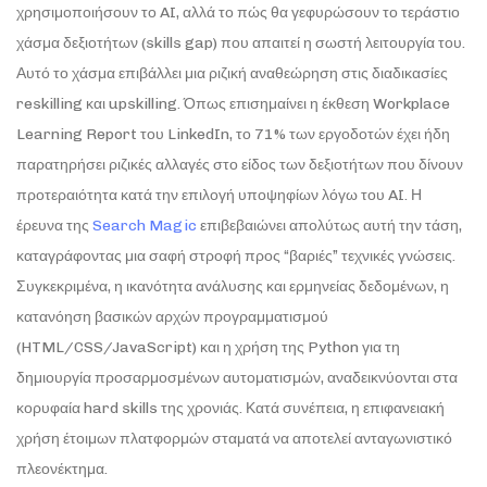
χρησιμοποιήσουν το AI, αλλά το πώς θα γεφυρώσουν το τεράστιο
χάσμα δεξιοτήτων (skills gap) που απαιτεί η σωστή λειτουργία του.
Αυτό το χάσμα επιβάλλει μια ριζική αναθεώρηση στις διαδικασίες
reskilling και upskilling. Όπως επισημαίνει η έκθεση Workplace
Learning Report του LinkedIn, το 71% των εργοδοτών έχει ήδη
παρατηρήσει ριζικές αλλαγές στο είδος των δεξιοτήτων που δίνουν
προτεραιότητα κατά την επιλογή υποψηφίων λόγω του AI. Η
έρευνα της
Search Magic
επιβεβαιώνει απολύτως αυτή την τάση,
καταγράφοντας μια σαφή στροφή προς “βαριές” τεχνικές γνώσεις.
Συγκεκριμένα, η ικανότητα ανάλυσης και ερμηνείας δεδομένων, η
κατανόηση βασικών αρχών προγραμματισμού
(HTML/CSS/JavaScript) και η χρήση της Python για τη
δημιουργία προσαρμοσμένων αυτοματισμών, αναδεικνύονται στα
κορυφαία hard skills της χρονιάς. Κατά συνέπεια, η επιφανειακή
χρήση έτοιμων πλατφορμών σταματά να αποτελεί ανταγωνιστικό
πλεονέκτημα.