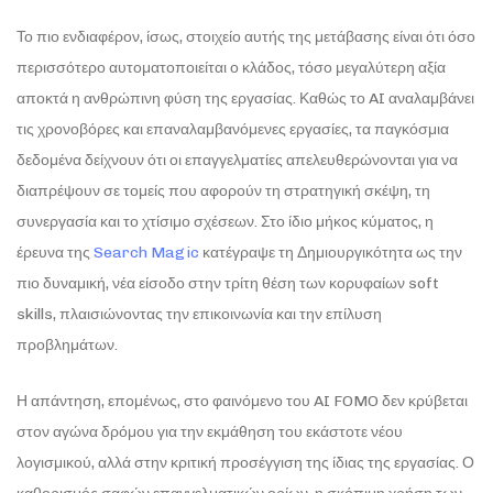
Το πιο ενδιαφέρον, ίσως, στοιχείο αυτής της μετάβασης είναι ότι όσο
περισσότερο αυτοματοποιείται ο κλάδος, τόσο μεγαλύτερη αξία
αποκτά η ανθρώπινη φύση της εργασίας. Καθώς το AI αναλαμβάνει
τις χρονοβόρες και επαναλαμβανόμενες εργασίες, τα παγκόσμια
δεδομένα δείχνουν ότι οι επαγγελματίες απελευθερώνονται για να
διαπρέψουν σε τομείς που αφορούν τη στρατηγική σκέψη, τη
συνεργασία και το χτίσιμο σχέσεων. Στο ίδιο μήκος κύματος, η
έρευνα της
Search Magic
κατέγραψε τη Δημιουργικότητα ως την
πιο δυναμική, νέα είσοδο στην τρίτη θέση των κορυφαίων soft
skills, πλαισιώνοντας την επικοινωνία και την επίλυση
προβλημάτων.
Η απάντηση, επομένως, στο φαινόμενο του AI FOMO δεν κρύβεται
στον αγώνα δρόμου για την εκμάθηση του εκάστοτε νέου
λογισμικού, αλλά στην κριτική προσέγγιση της ίδιας της εργασίας. Ο