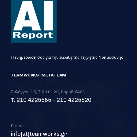
Η ενημέρωση σας για την εξέλιξη της Τεχνητής Νοημοσύνης
TEAMWORKS | METATEAM
Ζαλόγγου 15, Τ.Κ 18120, Κορυδαλλός
Τ: 210 4225585 – 210 4225520
E-mail:
info[at]teamworks.gr