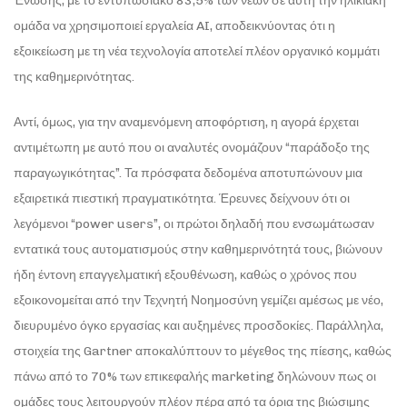
Ένωσης, με το εντυπωσιακό 83,5% των νέων σε αυτή την ηλικιακή
ομάδα να χρησιμοποιεί εργαλεία AI, αποδεικνύοντας ότι η
εξοικείωση με τη νέα τεχνολογία αποτελεί πλέον οργανικό κομμάτι
της καθημερινότητας.
Αντί, όμως, για την αναμενόμενη αποφόρτιση, η αγορά έρχεται
αντιμέτωπη με αυτό που οι αναλυτές ονομάζουν “παράδοξο της
παραγωγικότητας”. Τα πρόσφατα δεδομένα αποτυπώνουν μια
εξαιρετικά πιεστική πραγματικότητα. Έρευνες δείχνουν ότι οι
λεγόμενοι “power users”, οι πρώτοι δηλαδή που ενσωμάτωσαν
εντατικά τους αυτοματισμούς στην καθημερινότητά τους, βιώνουν
ήδη έντονη επαγγελματική εξουθένωση, καθώς ο χρόνος που
εξοικονομείται από την Τεχνητή Νοημοσύνη γεμίζει αμέσως με νέο,
διευρυμένο όγκο εργασίας και αυξημένες προσδοκίες. Παράλληλα,
στοιχεία της Gartner αποκαλύπτουν το μέγεθος της πίεσης, καθώς
πάνω από το 70% των επικεφαλής marketing δηλώνουν πως οι
ομάδες τους λειτουργούν πλέον πέρα από τα όρια της βιώσιμης