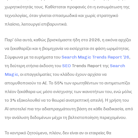
χωρητικότητάς τους. Καθίσταται προφανές ότι η ενσωμάτωση της
τεχνολογίας, όταν γίνεται σπασμωδικά και χωρίς στρατηγικό
πλαίσιο, λειτουργεί επιβαρυντικά.
Παρ’ όλα αυτά, καθώς βρισκόμαστε ήδη στο 2026, η εικόνα αρχίζει
να ξεκαθαρίζει και η βιομηχανία να εισέρχεται σε φάση ωριμότητας.
Σύμφωνα με τα ευρήματα του
Search Magic Trends Report ’26
,
τη δεύτερη ετήσια έκδοση του
SEO
Trends Report της
Search
Magic
, οι επαγγελματίες του κλάδου έχουν αρχίσει να
απομυθοποιούν το AI. Το 55% των ερωτηθέντων το αντιμετωπίζει
πλέον ξεκάθαρα ως μέσο ενίσχυσης των ικανοτήτων του, ενώ μόλις
το 3% εξακολουθεί να το θεωρεί ανατρεπτική απειλή. Η χρήση του
ΑΙ αποτελεί πια την αδιαπραγμάτευτη βάση σε κάθε διαδικασία, από
την ανάλυση δεδομένων μέχρι τη βελτιστοποίηση περιεχομένου.
Το κεντρικό ζητούμενο, πλέον, δεν είναι αν οι εταιρείες θα