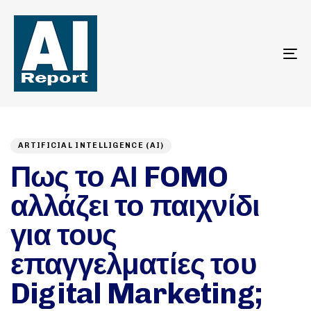
To
na
Author
Published
PUBLISHED
on:
IN:
ARTIFICIAL INTELLIGENCE (AI)
Πως το ΑΙ FOMO
αλλάζει το παιχνίδι
για τους
επαγγελματίες του
Digital Marketing;