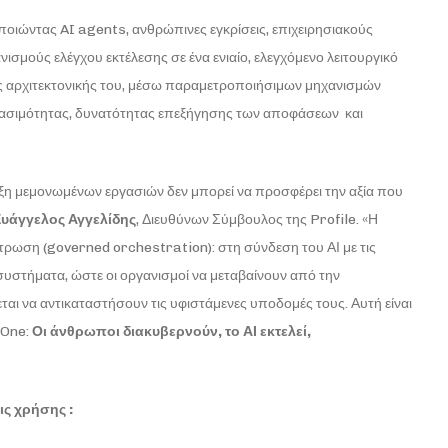
ποιώντας AI agents, ανθρώπινες εγκρίσεις, επιχειρησιακούς
σμούς ελέγχου εκτέλεσης σε ένα ενιαίο, ελεγχόμενο λειτουργικό
της αρχιτεκτονικής του, μέσω παραμετροποιήσιμων μηχανισμών
ηλασιμότητας, δυνατότητας επεξήγησης των αποφάσεων και
ξη μεμονωμένων εργασιών δεν μπορεί να προσφέρει την αξία που
υάγγελος Αγγελίδης
, Διευθύνων Σύμβουλος της Profile. «Η
τρωση (governed orchestration): στη σύνδεση του ΑΙ με τις
 συστήματα, ώστε οι οργανισμοί να μεταβαίνουν από την
ται να αντικαταστήσουν τις υφιστάμενες υποδομές τους. Αυτή είναι
eOne:
Οι άνθρωποι διακυβερνούν, το ΑΙ εκτελεί,
ις χρήσης :