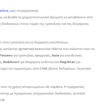
leOne
, μιας επιχειρησιακής
νης να βοηθά τα χρηματοπιστωτικά ιδρύματα να μεταβαίνουν από
 διαδικασιών στους τομείς της τραπεζικής και της διαχείρισης
 στην τραπεζική και τη διαχείριση επενδύσεων,
νης εκτέλεσης (governed execution fabric) που καλύπτει τόσο τις
Finuevo
για τραπεζικές εφαρμογές,
Axia
για επενδυτικές
η,
RiskAvert
για διαχείριση κινδύνων και
RegiStar
για
στημα του οργανισμού, από CRM, βάσεις δεδομένων, λογιστικά
 από τη χρήση απομονωμένων AI copilots. Η πραγματική
ύνης με πραγματικές επιχειρησιακές διαδικασίες, ζωντανά
rd).