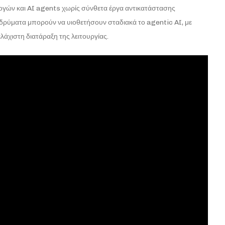
ογών και AI agents χωρίς σύνθετα έργα αντικατάστασης
δρύματα μπορούν να υιοθετήσουν σταδιακά το agentic AI, με
λάχιστη διατάραξη της λειτουργίας.