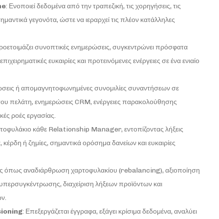
ne
: Ενοποιεί δεδομένα από την τραπεζική, τις χορηγήσεις, τις
μαντικά γεγονότα, ώστε να ιεραρχεί τις πλέον κατάλληλες
Προετοιμάζει συνοπτικές ενημερώσεις, συγκεντρώνει πρόσφατα
πιχειρηματικές ευκαιρίες και προτεινόμενες ενέργειες σε ένα ενιαίο
ώσεις ή απομαγνητοφωνημένες συνομιλίες συναντήσεων σε
του πελάτη, ενημερώσεις CRM, ενέργειες παρακολούθησης
κές ροές εργασίας.
αρτοφυλάκιο κάθε Relationship Manager, εντοπίζοντας λήξεις
 κέρδη ή ζημίες, σημαντικά ορόσημα δανείων και ευκαιρίες
ειες όπως αναδιάρθρωση χαρτοφυλακίου (rebalancing), αξιοποίηση
 υπερσυγκέντρωσης, διαχείριση λήξεων προϊόντων και
ν.
sioning
: Επεξεργάζεται έγγραφα, εξάγει κρίσιμα δεδομένα, αναλύει