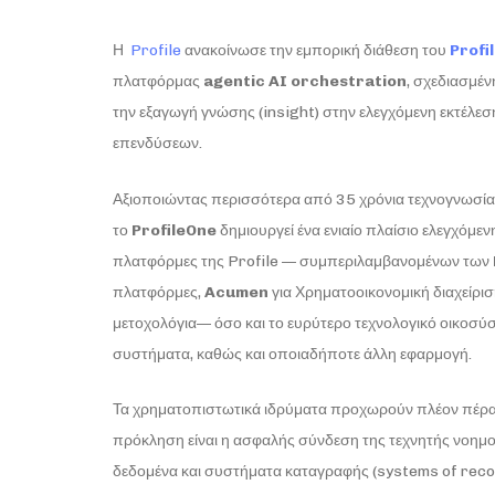
Η
Profile
ανακοίνωσε την εμπορική διάθεση του
Profi
πλατφόρμας
agentic
AI
orchestration
, σχεδιασμέ
την εξαγωγή γνώσης (insight) στην ελεγχόμενη εκτέλεση
επενδύσεων.
Αξιοποιώντας περισσότερα από 35 χρόνια τεχνογνωσίας
το
ProfileOne
δημιουργεί ένα ενιαίο πλαίσιο ελεγχόμε
πλατφόρμες της Profile — συμπεριλαμβανομένων των
πλατφόρμες,
Acumen
για Χρηματοοικονομική διαχείρισ
μετοχολόγια— όσο και το ευρύτερο τεχνολογικό οικοσύ
συστήματα, καθώς και οποιαδήποτε άλλη εφαρμογή.
Τα χρηματοπιστωτικά ιδρύματα προχωρούν πλέον πέρα
πρόκληση είναι η ασφαλής σύνδεση της τεχνητής νοημοσ
δεδομένα και συστήματα καταγραφής (systems of reco