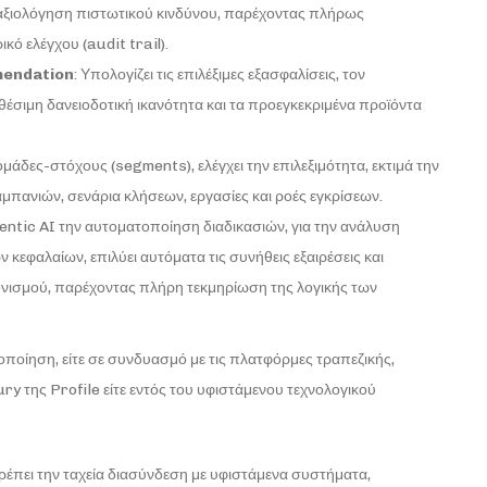
 αξιολόγηση πιστωτικού κινδύνου, παρέχοντας πλήρως
κό ελέγχου (audit trail).
endation
: Υπολογίζει τις επιλέξιμες εξασφαλίσεις, τον
θέσιμη δανειοδοτική ικανότητα και τα προεγκεκριμένα προϊόντα
 ομάδες-στόχους (segments), ελέγχει την επιλεξιμότητα, εκτιμά την
καμπανιών, σενάρια κλήσεων, εργασίες και ροές εγκρίσεων.
entic AI την αυτοματοποίηση διαδικασιών, για την ανάλυση
κεφαλαίων, επιλύει αυτόματα τις συνήθεις εξαιρέσεις και
ονισμού, παρέχοντας πλήρη τεκμηρίωση της λογικής των
υλοποίηση, είτε σε συνδυασμό με τις πλατφόρμες τραπεζικής,
ury της Profile είτε εντός του υφιστάμενου τεχνολογικού
τρέπει την ταχεία διασύνδεση με υφιστάμενα συστήματα,