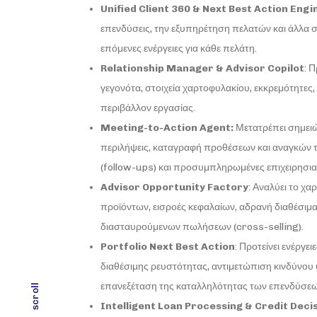
Unified
Client
360 &
Next
Best
Action
Engi
επενδύσεις, την εξυπηρέτηση πελατών και άλλα ση
επόμενες ενέργειες για κάθε πελάτη.
Relationship
Manager
&
Advisor
Copilot
: 
γεγονότα, στοιχεία χαρτοφυλακίου, εκκρεμότητες, ε
περιβάλλον εργασίας.
Meeting-to-Action Agent:
Μετατρέπει σημει
περιλήψεις, καταγραφή προθέσεων και αναγκών 
(follow-ups) και προσυμπληρωμένες επιχειρησια
Advisor Opportunity Factory
: Αναλύει το χ
προϊόντων, εισροές κεφαλαίων, αδρανή διαθέσιμα,
διασταυρούμενων πωλήσεων (cross-selling).
Portfolio Next Best Action
: Προτείνει ενέργ
διαθέσιμης ρευστότητας, αντιμετώπιση κινδύνου
επανεξέταση της καταλληλότητας των επενδύσεω
scroll
Intelligent
Loan
Processing
&
Credit
Deci