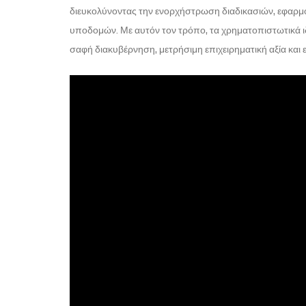
διευκολύνοντας την ενορχήστρωση διαδικασιών, εφαρμ
υποδομών. Με αυτόν τον τρόπο, τα χρηματοπιστωτικά ι
σαφή διακυβέρνηση, μετρήσιμη επιχειρηματική αξία και ε