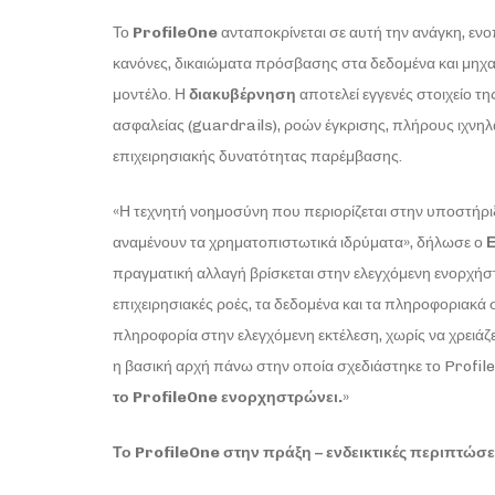
Το
ProfileOne
ανταποκρίνεται σε αυτή την ανάγκη, ενο
κανόνες, δικαιώματα πρόσβασης στα δεδομένα και μηχανι
μοντέλο. Η
διακυβέρνηση
αποτελεί εγγενές στοιχείο 
ασφαλείας (guardrails), ροών έγκρισης, πλήρους ιχν
επιχειρησιακής δυνατότητας παρέμβασης.
«Η τεχνητή νοημοσύνη που περιορίζεται στην υποστήρι
αναμένουν τα χρηματοπιστωτικά ιδρύματα», δήλωσε ο
Ε
πραγματική αλλαγή βρίσκεται στην ελεγχόμενη ενορχήσ
επιχειρησιακές ροές, τα δεδομένα και τα πληροφοριακά
πληροφορία στην ελεγχόμενη εκτέλεση, χωρίς να χρειάζε
η βασική αρχή πάνω στην οποία σχεδιάστηκε το Profil
το
ProfileOne
ενορχηστρώνει.
»
Το
ProfileOne
στην πράξη – ενδεικτικές περιπτώσε