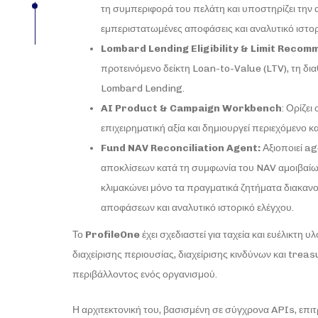
τη συμπεριφορά του πελάτη και υποστηρίζει την
εμπεριστατωμένες αποφάσεις και αναλυτικό ιστορι
Lombard
Lending
Eligibility
&
Limit
Recomm
προτεινόμενο δείκτη Loan-to-Value (LTV), τη δια
Lombard Lending.
AI Product & Campaign Workbench
: Ορίζει
επιχειρηματική αξία και δημιουργεί περιεχόμενο 
Fund NAV Reconciliation Agent:
Αξιοποιεί ag
αποκλίσεων κατά τη συμφωνία του NAV αμοιβαίων 
κλιμακώνει μόνο τα πραγματικά ζητήματα διακαν
αποφάσεων και αναλυτικό ιστορικό ελέγχου.
Το
ProfileOne
έχει σχεδιαστεί για ταχεία και ευέλικτη 
διαχείρισης περιουσίας, διαχείρισης κινδύνων και treas
περιβάλλοντος ενός οργανισμού.
Η αρχιτεκτονική του, βασισμένη σε σύγχρονα APIs, επι