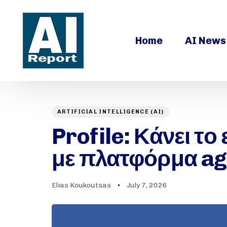
Home
AI News
ARTIFICIAL INTELLIGENCE (AI)
Author
Published
PUBLISHED
on:
Profile: Κάνει τ
IN:
με πλατφόρμα ag
Elias Koukoutsas
July 7, 2026