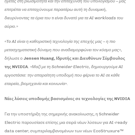
ηγέτες στη βιωσιμότητα και την επιτάχυνση του υπολογισμού – μας
επιτρέπει να επιταχύνουμε περαιτέρω αυτή τη δυναμική,
διευρύνοντας τα όρια του τι είναι δυνατό για τα
AI
workloads
του
αύριο.
»
«
To
AI
είναι η καθοριστική τεχνολογία της εποχής μας – η πιο
μετασχηματιστική δύναμη που αναδιαμορφώνει τον κόσμο μας»,
δήλωσε ο
Jensen
Huang
, Ιδρυτής και Διευθύνων Σύμβουλος
της
NVIDIA
. «Μαζί με τη
Schneider
Electric
, δημιουργούμε
AI
εργοστάσια: την απαραίτητη υποδομή που φέρνει το
AI
σε κάθε
εταιρεία, βιομηχανία και κοινωνία
».
Νέες λύσεις υποδομής βασισμένες σε τεχνολογίες της
NVIDIA
Για την υποστήριξη της σημερινής ανακοίνωσης, η Schneider
Electric παρουσίασε επίσης μια σειρά νέων λύσεων για AI-ready
data center, συμπεριλαμβανομένων των νέων EcoStruxure™