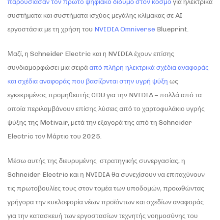
παρουσίασαν τον πρώτο ψηφιακό δίδυμο στον κόσμο
για ηλεκτρικά
συστήματα και συστήματα ισχύος μεγάλης κλίμακας σε AI
εργοστάσια με τη χρήση του
NVIDIA Omniverse
Blueprint.
Μαζί, η Schneider Electric και η NVIDIA έχουν επίσης
συνδιαμορφώσει μια σειρά
από πλήρη ηλεκτρικά σχέδια αναφοράς
και σχέδια αναφοράς που βασίζονται στην υγρή ψύξη
ως
εγκεκριμένος προμηθευτής CDU για την NVIDIA – πολλά από τα
οποία περιλαμβάνουν επίσης λύσεις από το χαρτοφυλάκιο υγρής
ψύξης της Motivair, μετά την εξαγορά της από τη Schneider
Electric τον Μάρτιο του 2025.
Μέσω αυτής της διευρυμένης στρατηγικής συνεργασίας, η
Schneider Electric και η NVIDIA θα συνεχίσουν να επιταχύνουν
τις πρωτοβουλίες τους στον τομέα των υποδομών, προωθώντας
γρήγορα την κυκλοφορία νέων προϊόντων και σχεδίων αναφοράς
για την κατασκευή των εργοστασίων τεχνητής νοημοσύνης του