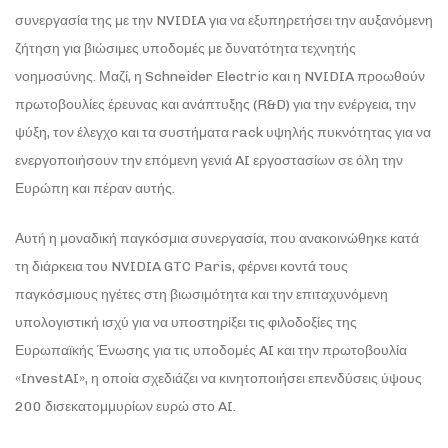
συνεργασία της με την NVIDIA για να εξυπηρετήσει την αυξανόμενη
ζήτηση για βιώσιμες υποδομές με δυνατότητα τεχνητής
νοημοσύνης. Μαζί, η Schneider Electric και η NVIDIA προωθούν
πρωτοβουλίες έρευνας και ανάπτυξης (R&D) για την ενέργεια, την
ψύξη, τον έλεγχο και τα συστήματα rack υψηλής πυκνότητας για να
ενεργοποιήσουν την επόμενη γενιά AI εργοστασίων σε όλη την
Ευρώπη και πέραν αυτής.
Αυτή η μοναδική παγκόσμια συνεργασία, που ανακοινώθηκε κατά
τη διάρκεια του NVIDIA GTC Paris, φέρνει κοντά τους
παγκόσμιους ηγέτες στη βιωσιμότητα και την επιταχυνόμενη
υπολογιστική ισχύ για να υποστηρίξει τις φιλοδοξίες της
Ευρωπαϊκής Ένωσης για τις υποδομές AI και την πρωτοβουλία
«InvestAI», η οποία σχεδιάζει να κινητοποιήσει επενδύσεις ύψους
200 δισεκατομμυρίων ευρώ στο AI.