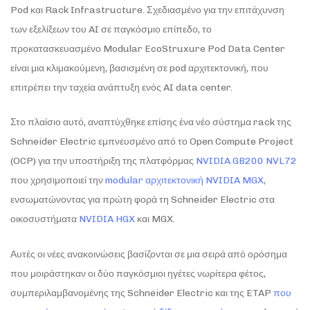
Pod και Rack Infrastructure. Σχεδιασμένο για την επιτάχυνση
των εξελίξεων του AI σε παγκόσμιο επίπεδο, το
προκατασκευασμένο Modular EcoStruxure Pod Data Center
είναι μια κλιμακούμενη, βασισμένη σε pod αρχιτεκτονική, που
επιτρέπει την ταχεία ανάπτυξη ενός AI data center.
Στο πλαίσιο αυτό, αναπτύχθηκε επίσης ένα νέο σύστημα rack της
Schneider Electric εμπνευσμένο από το Open Compute Project
(OCP) για την υποστήριξη της πλατφόρμας
NVIDIA GB200 NVL72
που χρησιμοποιεί την
modular αρχιτεκτονική NVIDIA MGX
,
ενσωματώνοντας για πρώτη φορά τη Schneider Electric στα
οικοσυστήματα
NVIDIA HGX
και MGX.
Αυτές οι νέες ανακοινώσεις βασίζονται σε μια σειρά από ορόσημα
που μοιράστηκαν οι δύο παγκόσμιοι ηγέτες νωρίτερα φέτος,
συμπεριλαμβανομένης της Schneider Electric και της ETAP
που