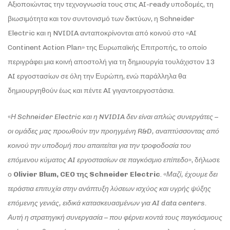
Αξιοποιώντας την τεχνογνωσία τους στις AI-ready υποδομές, τη
βιωσιμότητα και τον συντονισμό των δικτύων, η Schneider
Electric και η NVIDIA ανταποκρίνονται από κοινού στο «AI
Continent Action Plan» της Ευρωπαϊκής Επιτροπής, το οποίο
περιγράφει μια κοινή αποστολή για τη δημιουργία τουλάχιστον 13
AI εργοστασίων σε όλη την Ευρώπη, ενώ παράλληλα θα
δημιουργηθούν έως και πέντε AI γιγαντοεργοστάσια.
«
Η
Schneider
Electric
και η
NVIDIA
δεν είναι απλώς συνεργάτες –
οι ομάδες μας προωθούν την προηγμένη
R
&
D
, αναπτύσσοντας από
κοινού την υποδομή που απαιτείται για την τροφοδοσία του
επόμενου κύματος
AI
εργοστασίων σε παγκόσμιο επίπεδο
», δήλωσε
ο
Olivier
Blum
,
CEO
της
Schneider
Electric
. «
Μαζί, έχουμε δει
τεράστια επιτυχία στην ανάπτυξη λύσεων ισχύος και υγρής ψύξης
επόμενης γενιάς, ειδικά κατασκευασμένων για
AI
data
centers
.
Αυτή η στρατηγική συνεργασία – που φέρνει κοντά τους παγκόσμιους