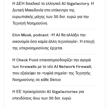
Η ΔΕΗ διεκδικεί το ελληνικό AI Gigafactory. Η
Δυτική Μακεδονία στο επίκεντρο της
ευρωπαϊκής μάχης των 30 δισ. ευρώ για την
Τεχνητή Νοημοσύνη
Elon Musk, podcast: «Η AI θα αλλάξει την
οικονομία όσο καμία άλλη τεχνολογία». Η εποχή
της υπερνοημοσύνης έρχεται.
Η Check Point επαναπροσδιορίζει την αγορά
των firewalls με το νέο AI Network Firewall,
που εξαλείφει τα «τυφλά σημεία» της Τεχνητής
Νοημοσύνης σε κάθε δίκτυο
Η ΕΕ προκηρύσσει AI Gigafactories για
επενδύσεις άνω των 30 δισ. ευρώ