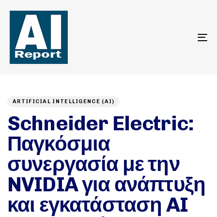
To
na
Author
Published
PUBLISHED
on:
IN:
ARTIFICIAL INTELLIGENCE (AI)
Schneider Electric:
Παγκόσμια
συνεργασία με την
NVIDIA για ανάπτυξη
και εγκατάσταση AI