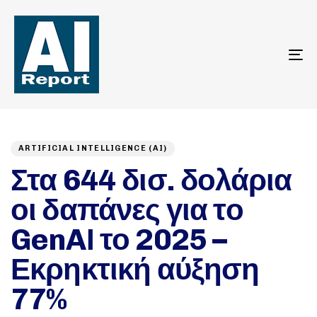
To
na
Author
Published
PUBLISHED
on:
IN:
ARTIFICIAL INTELLIGENCE (AI)
Στα 644 δισ. δολάρια
οι δαπάνες για το
GenAΙ το 2025 –
Εκρηκτική αύξηση
77%