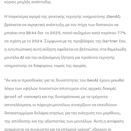
κύριος μοχλός ανάπτυξης.
Η παγκόσμια αγορά της γενετικής τεχνητής νοημοσύνης (GenAI)
βρίσκεται σε εκρηκτική ανάπτυξη, με τον πήχη των δαπανών να
μπαίνει στα $644 δισ. το 2025, ποσό αυξημένο κατά περίπου 77%
σε σχέση με το 2024. Σύμφωνα με τις προβλέψεις της Gartner Inc,
η εντυπωσιακή αυτή αύξηση οφείλεται σε βελτιώσεις στα θεμελιώδη
μοντέλα AI και την αυξανόμενη ζήτηση για προϊόντα τεχνητής
νοημοσύνης σε διάφορους τομείς της αγοράς.
“Αν και οι προσδοκίες για τις δυνατότητες του GenAI έχουν μειωθεί
λόγω των υψηλών ποσοστών αποτυχιών στις αρχικές δοκιμές
(proof-of-concept) και της δυσαρέσκειας με τα τρέχοντα
αποτελέσματα, οι πάροχοι μοντέλων συνεχίζουν να επενδύουν
δισεκατομμύρια δολάρια ετησίως για την ενίσχυση του μεγέθους,
της απόδοσης και της αξιοπιστίας των μοντέλων. Αυτή η αντίφαση
αναμένεται να συνεχιστεί και τα επόμενα χρόνια”, εξηγούν οι