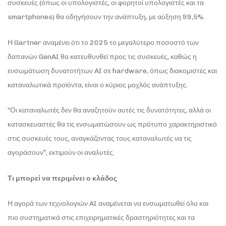
συσκευές (όπως οι υπολογιστές, οι φορητοί υπολογιστές και τα
smartphones) θα οδηγήσουν την ανάπτυξη, με αύξηση 99,5%.
Η Gartner αναμένει ότι το 2025 το μεγαλύτερο ποσοστό των
δαπανών GenAI θα κατευθυνθεί προς τις συσκευές, καθώς η
ενσωμάτωση δυνατοτήτων AI σε hardware, όπως διακομιστές και
καταναλωτικά προϊόντα, είναι ο κύριος μοχλός ανάπτυξης.
“Οι καταναλωτές δεν θα αναζητούν αυτές τις δυνατότητες, αλλά οι
κατασκευαστές θα τις ενσωματώσουν ως πρότυπο χαρακτηριστικό
στις συσκευές τους, αναγκάζοντας τους καταναλωτές να τις
αγοράσουν”, εκτιμούν οι αναλυτές.
Τι μπορεί να περιμένει ο κλάδος
Η αγορά των τεχνολογιών AI αναμένεται να ενσωματωθεί όλο και
πιο συστηματικά στις επιχειρηματικές δραστηριότητες και τα