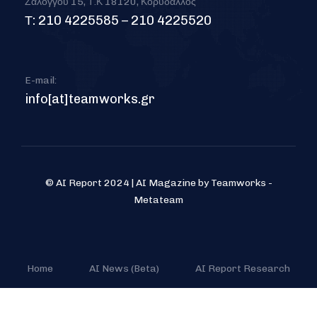
Ζαλόγγου 15, Τ.Κ 18120, Κορυδαλλός
Τ: 210 4225585 – 210 4225520
E-mail:
info[at]teamworks.gr
© AI Report 2024 | AI Magazine by Teamworks -
Metateam
Home
AI News (Beta)
AI Report Research