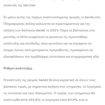
αναλυτές της Gartner.
Εν μέσω αυτής της ταχέως αναπτυσσόμενης αγοράς, οι Διευθυντές
Πληροφορικής (CIOs) καλούνται να προετοιμαστούν για την
αύξηση των δαπανών GenAI το 2025. Παρά τις βελτιώσεις στα
μοντέλα, οι CIOs αναμένεται να μειώσουν τις προσπάθειες
ανάπτυξης και απόδειξης νέων μοντέλων και να στραφούν σε
έτοιμες λύσεις από εμπορικούς προμηθευτές, προκειμένου να
εξασφαλίσουν πιο προβλέψιμη υλοποίηση και επιχειρηματική αξία.
Ρυθμοί ανάπτυξης
Η ανάπτυξη της αγοράς GenAI θα είναι εκρηκτική σε όλους τους
βασικούς τομείς, με σημαντική αύξηση στις υπηρεσίες, το λογισμικό,
τις συσκευές και τους διακομιστές. Ο τομέας των υπηρεσιών θα
αναπτυχθεί κατά 162,6%, το λογισμικό κατά 93,9%, ενώ οι