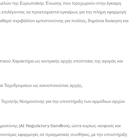
-μελών της Ευρωπαϊκής Ένωσης που προχωρούν στην έγκαιρη
 επιλέγοντας να προετοιμαστεί εγκαίρως για την πλήρη εφαρμογή
θερό περιβάλλον εμπιστοσύνης για πολίτες, δημόσια διοίκηση και
ικού Χαρακτήρα ως κεντρικής αρχής εποπτείας της αγοράς και
και Ταχυδρομείων ως κοινοποιούσας αρχής,
ς Τεχνητής Νοημοσύνης για την υποστήριξη των αρμόδιων αρχών
μοσύνης (AI Regulatory Sandbox), ώστε κυρίως νεοφυείς και
αινοτόμες εφαρμογές σε πραγματικές συνθήκες, με την υποστήριξη