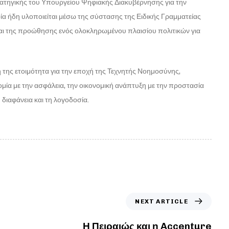
ρατηγικής του Υπουργείου Ψηφιακής Διακυβέρνησης για την
α ήδη υλοποιείται μέσω της σύστασης της Ειδικής Γραμματείας
ι της προώθησης ενός ολοκληρωμένου πλαισίου πολιτικών για
ή της ετοιμότητα για την εποχή της Τεχνητής Νοημοσύνης,
μία με την ασφάλεια, την οικονομική ανάπτυξη με την προστασία
διαφάνεια και τη λογοδοσία.
NEXT ARTICLE
Η Πειραιώς και η Accenture