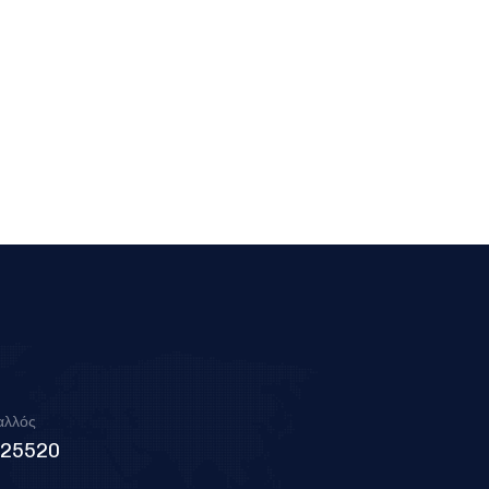
αλλός
225520