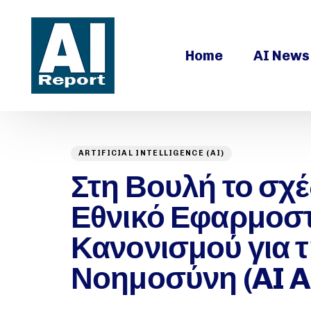
Home
AI News
ARTIFICIAL INTELLIGENCE (AI)
Author
Published
PUBLISHED
on:
Στη Βουλή το σχέ
IN:
Εθνικό Εφαρμοστ
Κανονισμού για τ
Νοημοσύνη (AI A