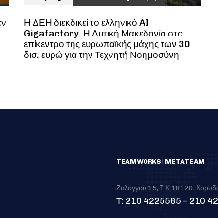
εν
Η ΔΕΗ διεκδικεί το ελληνικό AI
Gigafactory. Η Δυτική Μακεδονία στο
επίκεντρο της ευρωπαϊκής μάχης των 30
δισ. ευρώ για την Τεχνητή Νοημοσύνη
TEAMWORKS | METATEAM
Ζαλόγγου 15, Τ.Κ 18120, Κορυδ
Τ: 210 4225585 – 210 4