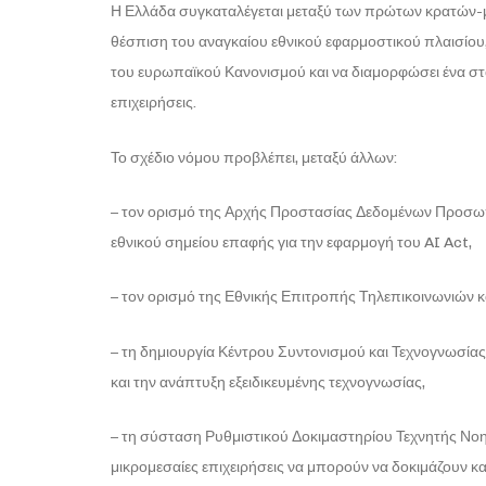
Η Ελλάδα συγκαταλέγεται μεταξύ των πρώτων κρατών
θέσπιση του αναγκαίου εθνικού εφαρμοστικού πλαισίου,
του ευρωπαϊκού Κανονισμού και να διαμορφώσει ένα στα
επιχειρήσεις.
Το σχέδιο νόμου προβλέπει, μεταξύ άλλων:
– τον ορισμό της Αρχής Προστασίας Δεδομένων Προσωπ
εθνικού σημείου επαφής για την εφαρμογή του AI Act,
– τον ορισμό της Εθνικής Επιτροπής Τηλεπικοινωνιών 
– τη δημιουργία Κέντρου Συντονισμού και Τεχνογνωσία
και την ανάπτυξη εξειδικευμένης τεχνογνωσίας,
– τη σύσταση Ρυθμιστικού Δοκιμαστηρίου Τεχνητής Νοη
μικρομεσαίες επιχειρήσεις να μπορούν να δοκιμάζουν κ