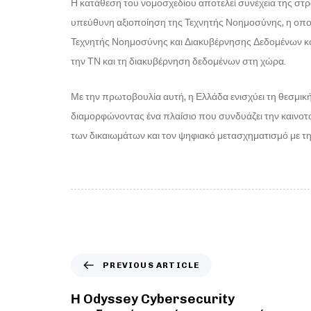
Η κατάθεση του νομοσχεδίου αποτελεί συνέχεια της στ
υπεύθυνη αξιοποίηση της Τεχνητής Νοημοσύνης, η οποί
Τεχνητής Νοημοσύνης και Διακυβέρνησης Δεδομένων κα
την ΤΝ και τη διακυβέρνηση δεδομένων στη χώρα.
Με την πρωτοβουλία αυτή, η Ελλάδα ενισχύει τη θεσμικ
διαμορφώνοντας ένα πλαίσιο που συνδυάζει την καινοτο
των δικαιωμάτων και τον ψηφιακό μετασχηματισμό με τη 
PREVIOUS ARTICLE
Η Odyssey Cybersecurity