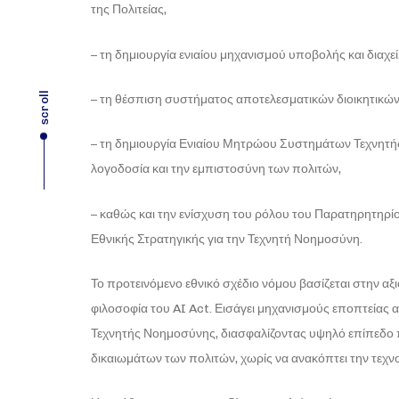
της Πολιτείας,
– τη δημιουργία ενιαίου μηχανισμού υποβολής και διαχε
scroll
– τη θέσπιση συστήματος αποτελεσματικών διοικητικώ
– τη δημιουργία Ενιαίου Μητρώου Συστημάτων Τεχνητής
λογοδοσία και την εμπιστοσύνη των πολιτών,
– καθώς και την ενίσχυση του ρόλου του Παρατηρητηρ
Εθνικής Στρατηγικής για την Τεχνητή Νοημοσύνη.
Το προτεινόμενο εθνικό σχέδιο νόμου βασίζεται στην α
φιλοσοφία του AI Act. Εισάγει μηχανισμούς εποπτείας
Τεχνητής Νοημοσύνης, διασφαλίζοντας υψηλό επίπεδο π
δικαιωμάτων των πολιτών, χωρίς να ανακόπτει την τεχνο