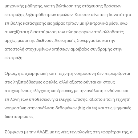
μηχανικής μάθησης, για τη βελτίωση της στόχευσης δράσεων
είσπραξης ληξιπρόθεσμων οφειλών. Και επεκτείνεται η δυνατότητα
επιβολής κατάσχεσης εις χείρας τρίτων με ηλεκτρονικά μέσα, ενώ
συνεχίζεται η διασταύρωση των πληροφοριών από αλλοδαπές
αρχές, μέσω της Διεθνούς Διοικητικής Συνεργασίας και την
αποστολή στοχευμένων αιτήσεων αμοιβαίας συνδρομής στην
είσπραξη.
Όμως, η επιχειρησιακή και η τεχνητή νοημοσύνη δεν περιορίζονται
στις ληξιπρόθεσμες οφειλές, αλλά αξιοποιούνται και στους
στοχευμένους ελέγχους και έρευνες, με την ανάλυση κινδύνου και
επιλογή των υποθέσεων για έλεγχο. Επίσης, αξιοποιείται η τεχνητή
νοημοσύνη στην ανάλυση δεδομένων (big data) και στις ψηφιακές
διασταυρώσεις.
Σύμφωνα με την ΑΑΔΕ, με τις νέες τεχνολογίες στη «φαρέτρα» της, οι