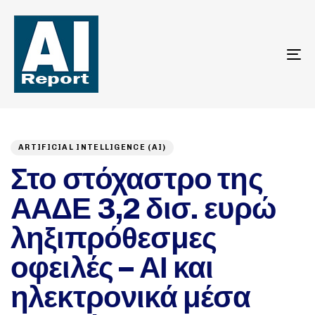
To
na
Author
Published
PUBLISHED
on:
IN:
ARTIFICIAL INTELLIGENCE (AI)
Στο στόχαστρο της
ΑΑΔΕ 3,2 δισ. ευρώ
ληξιπρόθεσμες
οφειλές – ΑΙ και
ηλεκτρονικά μέσα