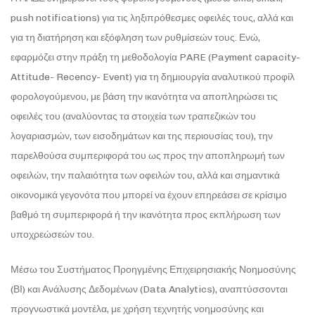
push notifications) για τις ληξιπρόθεσμες οφειλές τους, αλλά και
για τη διατήρηση και εξόφληση των ρυθμίσεών τους. Ενώ,
εφαρμόζει στην πράξη τη μεθοδολογία PARE (Payment capacity-
Attitude- Recency- Event) για τη δημιουργία αναλυτικού προφίλ
φορολογούμενου, με βάση την ικανότητα να αποπληρώσει τις
οφειλές του (αναλύοντας τα στοιχεία των τραπεζικών του
λογαριασμών, των εισοδημάτων και της περιουσίας του), την
παρελθούσα συμπεριφορά του ως προς την αποπληρωμή των
οφειλών, την παλαιότητα των οφειλών του, αλλά και σημαντικά
οικονομικά γεγονότα που μπορεί να έχουν επηρεάσει σε κρίσιμο
βαθμό τη συμπεριφορά ή την ικανότητα προς εκπλήρωση των
υποχρεώσεών του.
Μέσω του Συστήματος Προηγμένης Επιχειρησιακής Νοημοσύνης
(ΒΙ) και Ανάλυσης Δεδομένων (Data Analytics), αναπτύσσονται
προγνωστικά μοντέλα, με χρήση τεχνητής νοημοσύνης και