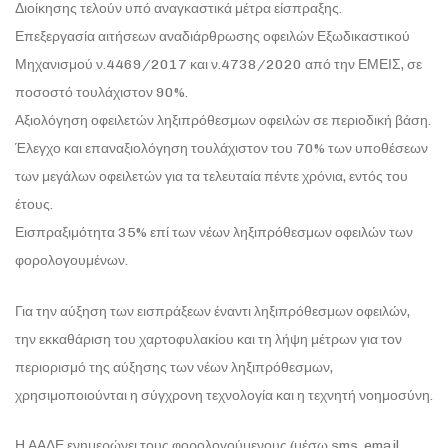
Διοίκησης τελούν υπό αναγκαστικά μέτρα είσπραξης.
Επεξεργασία αιτήσεων αναδιάρθρωσης οφειλών Εξωδικαστικού
Μηχανισμού ν.4469/2017 και ν.4738/2020 από την ΕΜΕΙΣ, σε
ποσοστό τουλάχιστον 90%.
Αξιολόγηση οφειλετών ληξιπρόθεσμων οφειλών σε περιοδική βάση.
Έλεγχο και επαναξιολόγηση τουλάχιστον του 70% των υποθέσεων
των μεγάλων οφειλετών για τα τελευταία πέντε χρόνια, εντός του
έτους.
Εισπραξιμότητα 35% επί των νέων ληξιπρόθεσμων οφειλών των
φορολογουμένων.
Για την αύξηση των εισπράξεων έναντι ληξιπρόθεσμων οφειλών,
την εκκαθάριση του χαρτοφυλακίου και τη λήψη μέτρων για τον
περιορισμό της αύξησης των νέων ληξιπρόθεσμων,
χρησιμοποιούνται η σύγχρονη τεχνολογία και η τεχνητή νοημοσύνη.
Η ΑΑΔΕ ενημερώνει τους φορολογούμενους (μέσω sms, email,