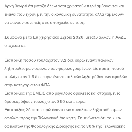
Αρχή θεωρεί ότι μεταξύ όλων όσοι χρωστούν περιλαμβάνονται και
εκείνοι που έχουν μεν την οικονομική δυνατότητα, αλλά «αμελούν»
να φανούν συνεπείς στις υποχρεώσεις τους.
Σύμφωνα με το Επιχειρησιακό Σχέδιο 2026, μεταξύ άλλων, η ΑΑΔΕ
στοχεύει σε:
Είσπραξη ποσού τουλάχιστον 3,2 δισ. ευρώ έναντι παλαιών
ληξιπρόθεσμων οφειλών των φορολογουμένων. Είσπραξη ποσού
τουλάχιστον 1,5 δισ. ευρώ έναντι παλαιών ληξιπρόθεσμων οφειλών
στην κατηγορία του ΦΠΑ.
Εισπράξεις της ΕΜΕΙΣ από μεγάλους οφειλέτες και στοχευμένες
δράσεις, ύψους τουλάχιστον 850 εκατ. ευρώ.
Εισπράξεις 28 εκατ. ευρώ έναντι των συνολικών ληξιπρόθεσμων
οφειλών προς την Τελωνειακή Διοίκηση. Σημειώνεται ότι, το 71%
οφειλετών της Φορολογικής Διοίκησης και το 80% της Τελωνειακής