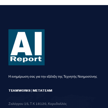
Η ενημέρωση σας για την εξέλιξη της Τεχνητής Νοημοσύνης
TEAMWORKS | METATEAM
Ζαλόγγου 15, Τ.Κ 18120, Κορυδαλλός