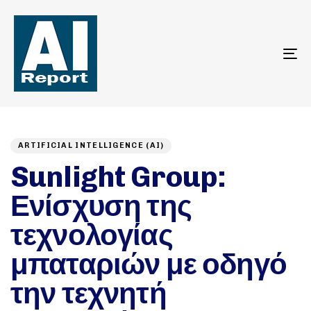
To
na
Author
Published
PUBLISHED
on:
IN:
ARTIFICIAL INTELLIGENCE (AI)
Sunlight Group:
Ενίσχυση της
τεχνολογίας
μπαταριών με οδηγό
την τεχνητή