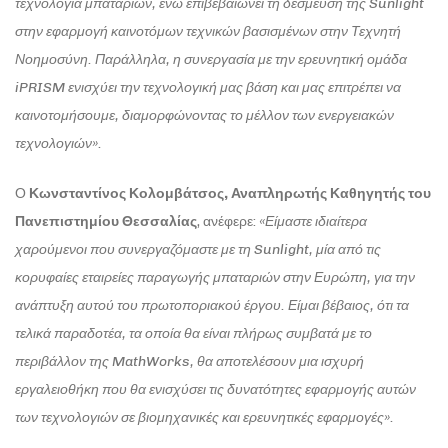
τεχνολογία μπαταριών, ενώ επιβεβαιώνει τη δέσμευση της Sunlight
στην εφαρμογή καινοτόμων τεχνικών βασισμένων στην Τεχνητή
Νοημοσύνη. Παράλληλα, η συνεργασία με την ερευνητική ομάδα
iPRISM
ενισχύει την τεχνολογική μας βάση και μας επιτρέπει να
καινοτομήσουμε, διαμορφώνοντας το μέλλον των ενεργειακών
τεχνολογιών».
Ο
Κωνσταντίνος Κολομβάτσος
,
Αναπληρωτής Καθηγητής του
Πανεπιστημίου Θεσσαλίας
, ανέφερε:
«Είμαστε ιδιαίτερα
χαρούμενοι που συνεργαζόμαστε με τη
Sunlight
, μία από τις
κορυφαίες εταιρείες παραγωγής μπαταριών στην Ευρώπη, για την
ανάπτυξη αυτού του πρωτοποριακού έργου. Είμαι βέβαιος, ότι τα
τελικά παραδοτέα, τα οποία θα είναι πλήρως συμβατά με το
περιβάλλον της Math
W
orks, θα αποτελέσουν μια ισχυρή
εργαλειοθήκη που θα ενισχύσει τις δυνατότητες εφαρμογής αυτών
των τεχνολογιών σε βιομηχανικές και ερευνητικές εφαρμογές».