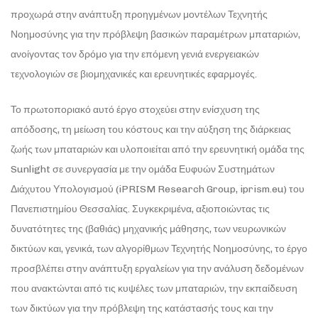
προχωρά στην ανάπτυξη προηγμένων μοντέλων Τεχνητής
Νοημοσύνης για την πρόβλεψη βασικών παραμέτρων μπαταριών,
ανοίγοντας τον δρόμο για την επόμενη γενιά ενεργειακών
τεχνολογιών σε βιομηχανικές και ερευνητικές εφαρμογές.
Το πρωτοποριακό αυτό έργο στοχεύει στην ενίσχυση της
απόδοσης, τη μείωση του κόστους και την αύξηση της διάρκειας
ζωής των μπαταριών και υλοποιείται από την ερευνητική ομάδα της
Sunlight σε συνεργασία με την ομάδα Ευφυών Συστημάτων
Διάχυτου Υπολογισμού (iPRISM Research Group, iprism.eu) του
Πανεπιστημίου Θεσσαλίας. Συγκεκριμένα, αξιοποιώντας τις
δυνατότητες της (βαθιάς) μηχανικής μάθησης, των νευρωνικών
δικτύων και, γενικά, των αλγορίθμων Τεχνητής Νοημοσύνης, το έργο
προσβλέπει στην ανάπτυξη εργαλείων για την ανάλυση δεδομένων
που ανακτώνται από τις κυψέλες των μπαταριών, την εκπαίδευση
των δικτύων για την πρόβλεψη της κατάστασής τους και την