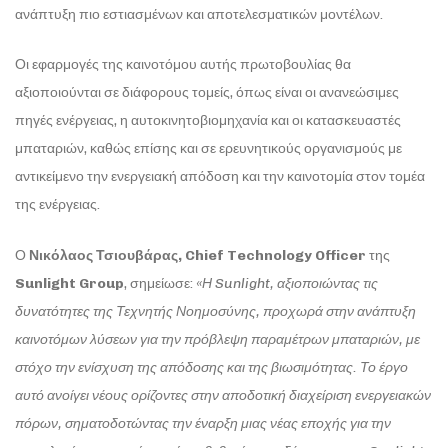
ανάπτυξη πιο εστιασμένων και αποτελεσματικών μοντέλων.
Οι εφαρμογές της καινοτόμου αυτής πρωτοβουλίας θα
αξιοποιούνται σε διάφορους τομείς, όπως είναι οι ανανεώσιμες
πηγές ενέργειας, η αυτοκινητοβιομηχανία και οι κατασκευαστές
μπαταριών, καθώς επίσης και σε ερευνητικούς οργανισμούς με
αντικείμενο την ενεργειακή απόδοση και την καινοτομία στον τομέα
της ενέργειας.
Ο
Νικόλαος Τσιουβάρας,
Chief
Technology
Officer
της
Sunlight
Group
, σημείωσε:
«Η Sunlight, αξιοποιώντας τις
δυνατότητες της Τεχνητής Νοημοσύνης, προχωρά στην ανάπτυξη
καινοτόμων λύσεων για την πρόβλεψη παραμέτρων μπαταριών, με
στόχο την
ενίσχυση
της απόδοσης και της βιωσιμότητας. Το έργο
αυτό ανοίγει νέους ορίζοντες στην αποδοτική διαχείριση ενεργειακών
πόρων,
σηματοδοτώντας την έναρξη μιας νέας εποχής για την