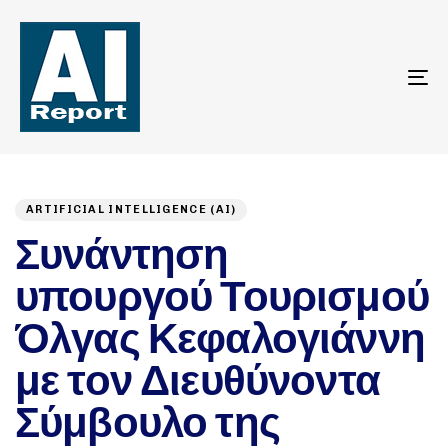
To
na
Author
Published
PUBLISHED
on:
IN:
ARTIFICIAL INTELLIGENCE (AI)
Συνάντηση
υπουργού Τουρισμού
Όλγας Κεφαλογιάννη
με τον Διευθύνοντα
Σύμβουλο της