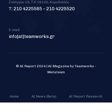
Ζαλόγγου 15, Τ.Κ 18120, Κορυδαλλός
Τ: 210 4225585 – 210 4225520
E-mail:
info[at]teamworks.gr
© AI Report 2024 | AI Magazine by Teamworks -
Metateam
Home
AI News (Beta)
AI Report Research