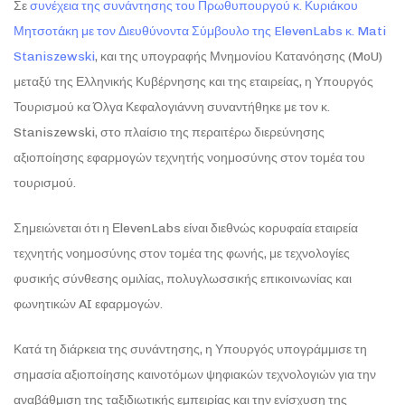
Σε
συνέχεια της συνάντησης του Πρωθυπουργού κ. Κυριάκου
Μητσοτάκη με τον Διευθύνοντα Σύμβουλο της ElevenLabs κ. Mati
Staniszewski
, και της υπογραφής Μνημονίου Κατανόησης (MoU)
μεταξύ της Ελληνικής Κυβέρνησης και της εταιρείας, η Υπουργός
Τουρισμού κα Όλγα Κεφαλογιάννη συναντήθηκε με τον κ.
Staniszewski, στο πλαίσιο της περαιτέρω διερεύνησης
αξιοποίησης εφαρμογών τεχνητής νοημοσύνης στον τομέα του
τουρισμού.
Σημειώνεται ότι η ΕlevenLabs είναι διεθνώς κορυφαία εταιρεία
τεχνητής νοημοσύνης στον τομέα της φωνής, με τεχνολογίες
φυσικής σύνθεσης ομιλίας, πολυγλωσσικής επικοινωνίας και
φωνητικών AI εφαρμογών.
Κατά τη διάρκεια της συνάντησης, η Υπουργός υπογράμμισε τη
σημασία αξιοποίησης καινοτόμων ψηφιακών τεχνολογιών για την
αναβάθμιση της ταξιδιωτικής εμπειρίας και την ενίσχυση της