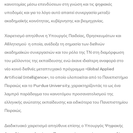
καινοτομίας μέσω επενδύσεων στη γνώση και τις ψηφιακές
υποδομές και για το λόγο αυτό απαιτεί συνεργασία μεταξύ
ακαδημαϊκής κοινότητας, κυβέρνησης και βιομηχανίας.
Χαιρετισμό απηύθυνε η Υπουργός Παιδείας, Θρησκευμάτων και
Αθλητισμού η οποία, ανέδειξε τη σημασία των διεθνών
ακαδημαϊκών συνεργασιών και τον ρόλο της ΤΝ στη διαμόρφωση
του μέλλοντος της εκπαίδευσης ενώ έκανε ιδιαίτερη αναφορά στο
νέο κοινό διεθνές μεταπτυχιακό πρόγραμμα «Global Applied
Artificial Intelligence», το οποίο υλοποιείται από το Πανεπιστήμιο
Πειραιώς και το Purdue University, χαρακτηρίζοντάς το ως ένα
λαμπρό παράδειγμα του καινοτόμου προσανατολισμού της
ελληνικής ανώτατης εκπαίδευσης και ειδικότερα του Πανεπιστημίου
Πειραιώς.
Διαδικτυακό χαιρετισμό απηύθυνε επίσης ο Υπουργός Ψηφιακής