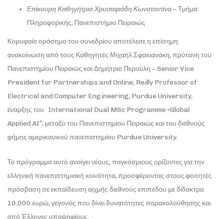
Επίκουρη Καθηγήτρια Χρυσαφιάδη Κωνσταντίνα
– Τμήμα
Πληροφορικής, Πανεπιστήμιο Πειραιώς
Κορυφαίο ορόσημο του συνεδρίου αποτέλεσε η επίσημη
ανακοίνωση από τους Καθηγητές Μιχαήλ Σφακιανάκη, πρύτανη του
Πανεπιστημίου Πειραιώς και Δημήτριο Περούλη – Senior Vice
President for Partnerships and Online; Reilly Professor of
Electrical and Computer Engineering, Purdue University,
έναρξης του International Dual MSc Programme «Global
Applied AI”, μεταξύ του Πανεπιστημίου Πειραιώς και του διεθνούς
φήμης αμερικανικού πανεπιστημίου Purdue University.
Το πρόγραμμα αυτό ανοίγει νέους, παγκόσμιους ορίζοντες για την
ελληνική πανεπιστημιακή κοινότητα, προσφέροντας στους φοιτητές
πρόσβαση σε εκπαίδευση αιχμής διεθνούς επιπέδου με δίδακτρα
10.000 ευρώ, γεγονός που δίνει δυνατότητες παρακολούθησης και
από Έλληνες υποψηφίους.