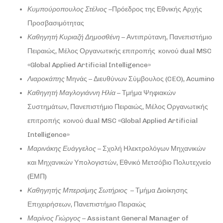
Κυμπούροπουλος Στέλιος
–Πρόεδρος της Εθνικής Αρχής
Προσβασιμότητας
Καθηγητή Κυριαζή Δημοσθένη
– Αντιπρύτανη, Πανεπιστήμιο
Πειραιώς, Μέλος Οργανωτικής επιτροπής κοινού dual MSC
«Global Applied Artificial Intelligence»
Λιαροκάπης
Μηνάς – Διευθύνων Σύμβουλος (CEO), Acumino
Καθηγητή Μαγλογιάννη Ηλία
– Τμήμα Ψηφιακών
Συστημάτων, Πανεπιστήμιο Πειραιώς, Μέλος Οργανωτικής
επιτροπής κοινού dual MSC «Global Applied Artificial
Intelligence»
Μαρινάκης Ευάγγελος
– Σχολή Ηλεκτρολόγων Μηχανικών
και Μηχανικών Υπολογιστών, Εθνικό Μετσόβιο Πολυτεχνείο
(ΕΜΠ)
Καθηγητής Μπερσίμης Σωτήριος
– Τμήμα Διοίκησης
Επιχειρήσεων, Πανεπιστήμιο Πειραιώς
Μαρίνος
Γιώργος
– Assistant General Manager of