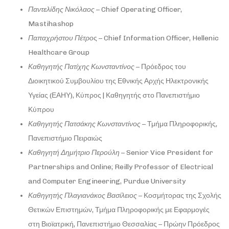
Παντελίδης
Νικόλαος
– Chief Operating Officer,
Mastihashop
Παπαχρήστου
Πέτρο
ς – Chief Information Officer, Hellenic
Healthcare Group
Καθηγητής Πατίχης Κωνσταντίνος
– Πρόεδρος του
Διοικητικού Συμβουλίου της Εθνικής Αρχής Ηλεκτρονικής
Υγείας (ΕΑΗΥ), Κύπρος | Καθηγητής στο Πανεπιστήμιο
Κύπρου
Καθηγητής Πατσάκης Κωνσταντίνος
– Τμήμα Πληροφορικής,
Πανεπιστήμιο Πειραιώς
Καθηγητή
Δημήτριο
Περούλη
– Senior Vice President for
Partnerships and Online; Reilly Professor of Electrical
and Computer Engineering, Purdue University
Καθηγητής Πλαγιανάκος Βασίλειος
– Κοσμήτορας της Σχολής
Θετικών Επιστημών, Τμήμα Πληροφορικής με Εφαρμογές
στη Βιοϊατρική, Πανεπιστήμιο Θεσσαλίας – Πρώην Πρόεδρος