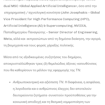
dual MSC «Global Applied Artificial Intelligence», όσο από την
επιχειρηματική / τεχνολογική κοινότητα
(John Josephakis – Global
Vice President for High Performance Computing (HPC),
Artificial Intelligence (AI) & Supercomputing, NVIDIA,
Παπαδημητρίου Παναγιώτης – Senior Director of Engineering,
Meta, αλλά και εκπροσώπων από τη δημόσια διοίκηση, την αγορά,
τη βιομηχανία και τους φορείς χάραξης πολιτικής.
Μέσα από τις εξειδικευμένες συζητήσεις του διημέρου,
αποκρυσταλλώθηκαν τρεις (3) θεμελιώδεις άξονες-κατευθύνσεις
που θα καθορίσουν το μέλλον της εφαρμογής της ΤΝ:
Ανθρωποκεντρική και αξιόπιστη ΤΝ.
Η διαφάνεια, η ασφάλεια,
η λογοδοσία και ο ανθρώπινος έλεγχος δεν αποτελούν
δευτερεύοντα ζητήματα· συνιστούν προϋποθέσεις για την
κοινωνική αποδοχή και τη θεσμική νομιμοποίηση των