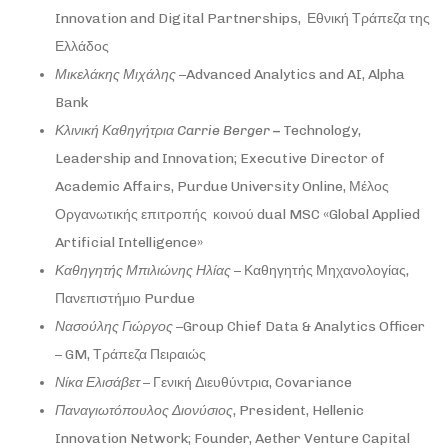
Innovation and Digital Partnerships, Εθνική Τράπεζα της
Ελλάδος
Μικελάκης
Μιχάλης
–Advanced Analytics and AI, Alpha
Bank
Κλινική
Καθηγήτρια
Carrie Berger
–
Technology,
Leadership and Innovation; Executive Director of
Academic Affairs, Purdue University Online, Μέλος
Οργανωτικής επιτροπής κοινού dual MSC «Global Applied
Artificial Intelligence»
Καθηγητής Μπιλιώνης Ηλίας
– Καθηγητής Μηχανολογίας,
Πανεπιστήμιο Purdue
Νασούλης
Γιώργος
–Group Chief Data & Analytics Officer
– GM, Τράπεζα Πειραιώς
Νίκα Ελισάβετ
– Γενική Διευθύντρια, Covariance
Παναγιωτόπουλος
Διονύσιος
, President, Hellenic
Innovation Network; Founder, Aether Venture Capital