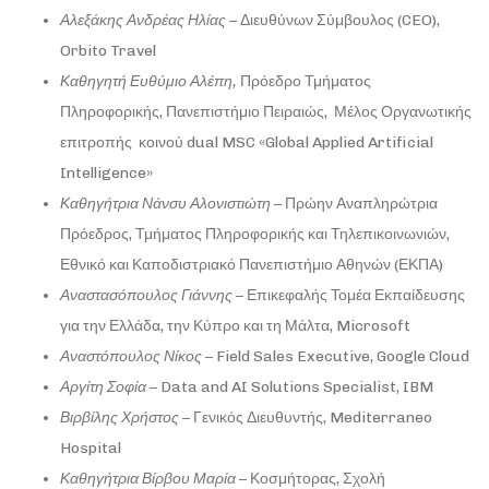
Αλεξάκης Ανδρέας Ηλίας
– Διευθύνων Σύμβουλος (CEO),
Orbito Travel
Καθηγητή Ευθύμιο Αλέπη,
Πρόεδρο Τμήματος
Πληροφορικής, Πανεπιστήμιο Πειραιώς, Μέλος Οργανωτικής
επιτροπής κοινού dual MSC «Global Applied Artificial
Intelligence»
Καθηγήτρια Νάνσυ Αλονιστιώτη
– Πρώην Αναπληρώτρια
Πρόεδρος, Τμήματος Πληροφορικής και Τηλεπικοινωνιών,
Εθνικό και Καποδιστριακό Πανεπιστήμιο Αθηνών (ΕΚΠΑ)
Αναστασόπουλος Γιάννης
– Επικεφαλής Τομέα Εκπαίδευσης
για την Ελλάδα, την Κύπρο και τη Μάλτα, Microsoft
Αναστόπουλος
Νίκος
– Field Sales Executive, Google Cloud
Αργίτη
Σοφία
– Data and AI Solutions Specialist, IBM
Βιρβίλης Χρήστος
– Γενικός Διευθυντής, Mediterraneo
Hospital
Καθηγήτρια Βίρβου Μαρία
– Κοσμήτορας, Σχολή