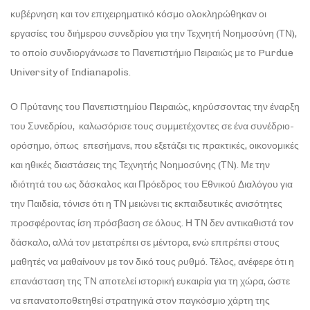
κυβέρνηση και τον επιχειρηματικό κόσμο ολοκληρώθηκαν οι
εργασίες του διήμερου συνεδρίου για την Τεχνητή Νοημοσύνη (ΤΝ),
το οποίο συνδιοργάνωσε το Πανεπιστήμιο Πειραιώς με το Purdue
University of Indianapolis.
Ο Πρύτανης του Πανεπιστημίου Πειραιώς, κηρύσσοντας την έναρξη
του Συνεδρίου, καλωσόρισε τους συμμετέχοντες σε ένα συνέδριο-
ορόσημο, όπως επεσήμανε, που εξετάζει τις πρακτικές, οικονομικές
και ηθικές διαστάσεις της Τεχνητής Νοημοσύνης (ΤΝ). Με την
ιδιότητά του ως δάσκαλος και Πρόεδρος του Εθνικού Διαλόγου για
την Παιδεία, τόνισε ότι η ΤΝ μειώνει τις εκπαιδευτικές ανισότητες
προσφέροντας ίση πρόσβαση σε όλους. Η ΤΝ δεν αντικαθιστά τον
δάσκαλο, αλλά τον μετατρέπει σε μέντορα, ενώ επιτρέπει στους
μαθητές να μαθαίνουν με τον δικό τους ρυθμό. Τέλος, ανέφερε ότι η
επανάσταση της ΤΝ αποτελεί ιστορική ευκαιρία για τη χώρα, ώστε
να επανατοποθετηθεί στρατηγικά στον παγκόσμιο χάρτη της