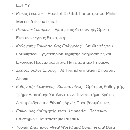
ΕΟΠΥΥ
Ρίσκας
Γιώργος
– Head of Digital, Παπαστράτος-Philip
Morris International
Ρωμανός Σωτήριος
– Εμπορικός Διευθυντής, Όμιλος
Εταιρειών Υγείας Βιοιατρική
Καθηγητής Σακκόπουλος Ευάγγελος
– Διευθυντής του
Ερευνητικού Εργαστηρίου Τεχνητής Νοημοσύνης και
Εικονικής Πραγματικότητας, Πανεπιστήμιο Πειραιώς
Σκιαδόπουλος
Σπύρος
– AI Transformation Director,
Atcom
Καθηγητής Στεφανίδης Κωνσταντίνος
– Ομότιμος Καθηγητής,
Τμήμα Επιστήμης Υπολογιστών, Πανεπιστήμιο Κρήτης –
Αντιπρόεδρος της Εθνικής Αρχής Προσβασιμότητας
Επίκουρος Καθηγητής Joan Timoneda
–Πολιτικών
Επιστημών, Πανεπιστήμιο Purdue
Τούλας
Δημήτριος
–Real World and Commercial Data