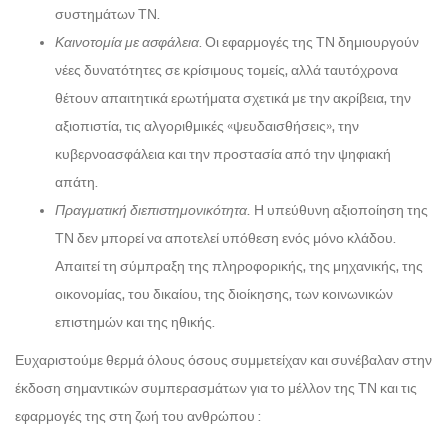
συστημάτων ΤΝ.
Καινοτομία με ασφάλεια
. Οι εφαρμογές της ΤΝ δημιουργούν
νέες δυνατότητες σε κρίσιμους τομείς, αλλά ταυτόχρονα
θέτουν απαιτητικά ερωτήματα σχετικά με την ακρίβεια, την
αξιοπιστία, τις αλγοριθμικές «ψευδαισθήσεις», την
κυβερνοασφάλεια και την προστασία από την ψηφιακή
απάτη.
Πραγματική διεπιστημονικότητα.
Η υπεύθυνη αξιοποίηση της
ΤΝ δεν μπορεί να αποτελεί υπόθεση ενός μόνο κλάδου.
Απαιτεί τη σύμπραξη της πληροφορικής, της μηχανικής, της
οικονομίας, του δικαίου, της διοίκησης, των κοινωνικών
επιστημών και της ηθικής.
Ευχαριστούμε θερμά όλους όσους συμμετείχαν και συνέβαλαν στην
έκδοση σημαντικών συμπερασμάτων για το μέλλον της ΤΝ και τις
εφαρμογές της στη ζωή του ανθρώπου :