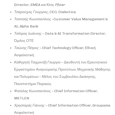
Director, EMEA
και
Κίνα
, Pfizer
Τσαρούχας
Γεώργιος
, CEO, Dialectica
Τσιπτσής
Κωνσταντίνος
–Customer Value Management &
AI, Alpha Bank
Τσίλιρας
Ιωάννης
– Data & AI Transformation Director,
Όμιλος ΟΤΕ
Τσώνης Πέτρος
– Chief Technology Officer, Εθνική
Ασφαλιστική
Καθηγητή Τσιχριντζή Γεώργιο
– Διευθυντή του Ερευνητικού
Εργαστηρίου Αναγνώρισης Προτύπων, Μηχανικής Μάθησης
και Πολυμέσων – Μέλος του Συμβουλίου Διοίκησης,
Πανεπιστήμιο Πειραιώς
Φατόλας
Κωνσταντίνος
– Chief Information Officer,
METLEN
Χρησταράς
Γιάννης
– Chief Information Officer, Groupama
Ασφαλιστική