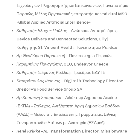
Τεχνολογιών Πληροφορικής και Επικοινωνιών, Πανεπιστήμιο
Πειραιώς, Μέλος Οργανωτικής επιτροπής κοινού dual MSC
«Global Applied Artificial Intelligence»
Καθηγητής Βλάχος Παύλος
– Ανώτερος Αντιπρόεδρος,
Device Delivery and Connected Solutions, Lilly |
Καθηγητής St. Vincent Health, Πανεπιστήμιο Purdue
Δρ.Θεοδώρου Παρασκευή
– Πανεπιστήμιο Πειραιώς
Καραμπίνης Παναγιώτης
, CEO, Endeavor Greece
Καθηγητής Στέφανος Κόλλιας
, Πρόεδρος ΕΔΥΤΕ
Καταρόπουλος
Ιάσονας
– Digital & Technology Director,
Gregory’s Food Service Group SA
Δρ Κουστένη Σταυρούλα
– Διδάκτωρ Δημοσίου Δικαίου
(ΕΚΠΑ) – Στέλεχος, Ανεξάρτητη Αρχή Δημοσίων Εσόδων
(ΑΑΔΕ) – Μέλος της Eκτελεστικής Γραμματείας, Εθνική
Συνομοσπονδία Ατόμων με Αναπηρία (ΕΣΑμεΑ)
René Krikke
–AI Transformation Director, Missionware