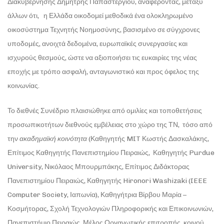
Διακυβέρνησης Δημήτρης Παπαστεργίου, αναφέροντας, μεταξύ
άλλων ότι, η Ελλάδα οικοδομεί μεθοδικά ένα ολοκληρωμένο
οικοσύστημα Τεχνητής Νοημοσύνης, βασισμένο σε σύγχρονες
υποδομές, ανοιχτά δεδομένα, ευρωπαϊκές συνεργασίες και
ισχυρούς θεσμούς, ώστε να αξιοποιήσει τις ευκαιρίες της νέας
εποχής με τρόπο ασφαλή, ανταγωνιστικό και προς όφελος της
κοινωνίας.
Το διεθνές Συνέδριο πλαισιώθηκε από ομιλίες και τοποθετήσεις
προσωπικοτήτων διεθνούς εμβέλειας στο χώρο της ΤΝ, τόσο από
την
ακαδημαϊκή κοινότητα
(Καθηγητής MIT Κωστής Δασκαλάκης,
Επίτιμος Καθηγητής Πανεπιστημίου Πειραιώς, Καθηγητής Purdue
University, Νικόλαος Μπουρμπάκης, Επίτιμος Διδάκτορας
Πανεπιστημίου Πειραιώς, Καθηγητής Hironori Washizaki (IEEE
Computer Society, Ιαπωνία), Καθηγήτρια Βίρβου Μαρία –
Κοσμήτορας, Σχολή Τεχνολογιών Πληροφορικής και Επικοινωνιών,
Πανεπιστήμιο Πειραιώς, Μέλος Οργανωτικής επιτροπής κοινού