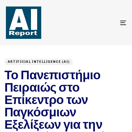
To
na
Author
Published
PUBLISHED
on:
IN:
ARTIFICIAL INTELLIGENCE (AI)
Το Πανεπιστήμιο
Πειραιώς στο
Επίκεντρο των
Παγκόσμιων
Εξελίξεων για την