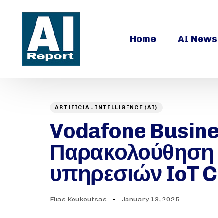
Home
AI News
ARTIFICIAL INTELLIGENCE (AI)
Author
Published
PUBLISHED
on:
Vodafone Busine
IN:
Παρακολούθηση 
υπηρεσιών IoT Co
Elias Koukoutsas
January 13, 2025