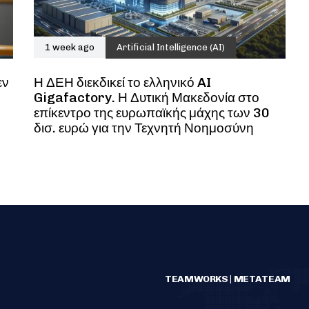
1 week ago
Artificial Intelligence (AI)
εν
Η ΔΕΗ διεκδικεί το ελληνικό AI
Gigafactory. Η Δυτική Μακεδονία στο
επίκεντρο της ευρωπαϊκής μάχης των 30
δισ. ευρώ για την Τεχνητή Νοημοσύνη
TEAMWORKS | METATEAM