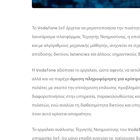
Το Vodafone IoT έρχεται να μεγιστοποιήσει την ποιότη
λανσάρισμα πλατφόρμας Τεχνητής Νοημοσύνης, η οποία 
και με αλγόριθμους μηχανικής μάθησης, ανιχνεύει σε 
απόδοσης δικτύου, latencies και άλλους σημαντικούς 
Η Vodafone αξιοποιεί το εργαλείο, ώστε αφενός να εκτε
αλλά και να παρέχει
άμεση πληροφόρηση για κρίσιμα
πελάτες με σκοπό την επιτάχυνση επίλυσης προβλημάτων
διαφοροποιήσεις στην υπηρεσία, παρακολουθώντας κα
πελατών, ενώ αναλύει τη διαθεσιμότητα δικτύου και υ
όταν αυτό κρίνεται απαραίτητο.
Το εργαλείο ανάλυσης Τεχνητής Νοημοσύνης του Vodafo
υπηρεσίες IoT, όχι μόνο επειδή ενισχύει τις τρέχουσες 