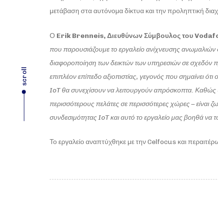
μετάβαση στα αυτόνομα δίκτυα και την προληπτική διαχ
Ο
Erik
Brenneis
, Διευθύνων Σύμβουλος του
Vodaf
που παρουσιάζουμε το εργαλείο ανίχνευσης ανωμαλιών 
διαφοροποίηση των δεικτών των υπηρεσιών σε σχεδόν πρ
scroll
επιπλέον επίπεδο αξιοπιστίας, γεγονός που σημαίνει ότι 
IoT
θα συνεχίσουν να λειτουργούν απρόσκοπτα. Καθώς 
περισσότερους πελάτες σε περισσότερες χώρες – είναι ζ
συνδεσιμότητας
IoT
και αυτό το εργαλείο μας βοηθά να τ
Το εργαλείο αναπτύχθηκε με την Celfocus και περαιτέρ