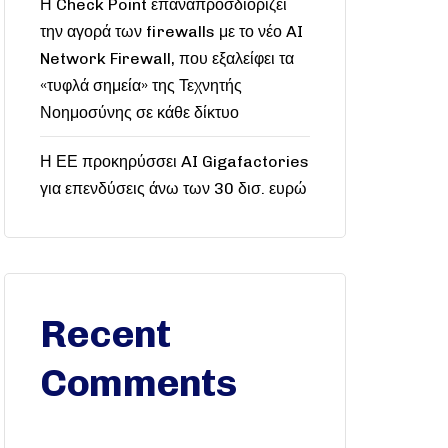
Η Check Point επαναπροσδιορίζει
την αγορά των firewalls με το νέο AI
Network Firewall, που εξαλείφει τα
«τυφλά σημεία» της Τεχνητής
Νοημοσύνης σε κάθε δίκτυο
Η ΕΕ προκηρύσσει AI Gigafactories
για επενδύσεις άνω των 30 δισ. ευρώ
Recent
Comments