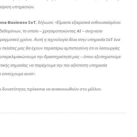
είριση υπηρεσιών.
one
Business
IoT
, δήλωσε:
«Είμαστε εξαιρετικά ενθουσιασμένοι
δεδομένων, το οποίο – χρησιμοποιώντας
AI
– ανιχνεύει
αγματικό χρόνο. Αυτή η τεχνολογία δίνει στην υπηρεσία
IoT
ένα
οι πελάτες μας θα έχουν περαιτέρω εμπιστοσύνη ότι οι λειτουργίες
υπερκλιμακώνουμε την δραστηριότητά μας – όπου εξυπηρετούμε
ωτικής σημασίας να παρέχουμε την πιο αξιόπιστη υπηρεσία
ο επιτύχουμε αυτό».
ω δυνατότητες πρόκειται να ανακοινωθούν στο μέλλον.