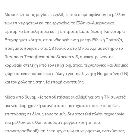
Με επίκεντρο τις ραγδαίες εξελίξεις που διαμορφώνουν το μέλλον
των επιχειρήσεων και της εργασίας, το Ελληνο-Αμερικανικό
Εμπορικό Επιμελητήριο και η Επιτροπή Εκπαίδευση–Καινοτομία–
Επιχειρηματικότητα, σε συνδιοργάνωση με την Εθνική Τράπεζα,
πραγματοποίησαν στις 18 Ιουνίου στο Μικρό Χρηματιστήριο το
Business Transformation Stories v.5
, συγκεντρώνοντας
κορυφαία στελέχη από τον επιχειρηματικό, τεχνολογικό και θεσμικό
χώρο σε έναν ουσιαστικό διάλογο για την Τεχνητή Νοημοσύνη (ΤΝ)
και τον ρόλο της στη νέα εποχή ανάπτυξης.
Μέσα από δυναμικές τοποθετήσεις αναδείχθηκε ότι η ΤΝ συνιστά
μια νέα βιομηχανική επανάσταση, με ταχύτατες και εκτεταμένες
επιπτώσεις σε όλους τους τομείς, δεν αποτελεί πλέον τεχνολογία
του μέλλοντος αλλά παρούσα πραγματικότητα που
επαναπροσδιορίζει τη λειτουργία των επιχειρήσεων, ενισχύοντας