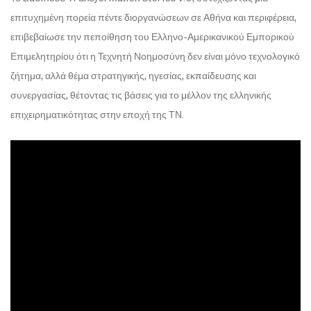
επιτυχημένη πορεία πέντε διοργανώσεων σε Αθήνα και περιφέρεια,
επιβεβαίωσε την πεποίθηση του Ελληνο-Αμερικανικού Εμπορικού
Επιμελητηρίου ότι η Τεχνητή Νοημοσύνη δεν είναι μόνο τεχνολογικό
ζήτημα, αλλά θέμα στρατηγικής, ηγεσίας, εκπαίδευσης και
συνεργασίας, θέτοντας τις βάσεις για το μέλλον της ελληνικής
επιχειρηματικότητας στην εποχή της ΤΝ.