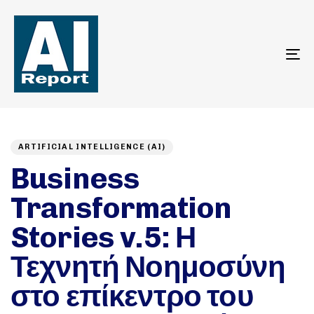
To
na
Author
Published
PUBLISHED
on:
IN:
ARTIFICIAL INTELLIGENCE (AI)
Business
Transformation
Stories v.5: Η
Τεχνητή Νοημοσύνη
στο επίκεντρο του