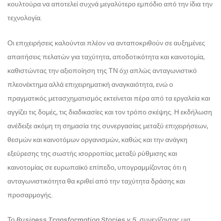
κουλτούρα να αποτελεί συχνά μεγαλύτερο εμπόδιο από την ίδια την
τεχνολογία.
Οι επιχειρήσεις καλούνται πλέον να ανταποκριθούν σε αυξημένες
απαιτήσεις πελατών για ταχύτητα, αποδοτικότητα και καινοτομία,
καθιστώντας την αξιοποίηση της ΤΝ όχι απλώς ανταγωνιστικό
πλεονέκτημα αλλά επιχειρηματική αναγκαιότητα, ενώ ο
πραγματικός μετασχηματισμός εκτείνεται πέρα από τα εργαλεία και
αγγίζει τις δομές, τις διαδικασίες και τον τρόπο σκέψης. Η εκδήλωση
ανέδειξε ακόμη τη σημασία της συνεργασίας μεταξύ επιχειρήσεων,
θεσμών και καινοτόμων οργανισμών, καθώς και την ανάγκη
εξεύρεσης της σωστής ισορροπίας μεταξύ ρύθμισης και
καινοτομίας σε ευρωπαϊκό επίπεδο, υπογραμμίζοντας ότι η
ανταγωνιστικότητα θα κριθεί από την ταχύτητα δράσης και
προσαρμογής.
Το
Business Transformation Stories v.5
, συνεχίζοντας μια