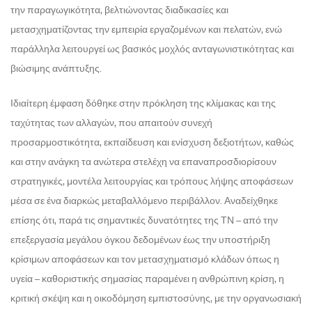
την παραγωγικότητα, βελτιώνοντας διαδικασίες και
μετασχηματίζοντας την εμπειρία εργαζομένων και πελατών, ενώ
παράλληλα λειτουργεί ως βασικός μοχλός ανταγωνιστικότητας και
βιώσιμης ανάπτυξης.
Ιδιαίτερη έμφαση δόθηκε στην πρόκληση της κλίμακας και της
ταχύτητας των αλλαγών, που απαιτούν συνεχή
προσαρμοστικότητα, εκπαίδευση και ενίσχυση δεξιοτήτων, καθώς
και στην ανάγκη τα ανώτερα στελέχη να επαναπροσδιορίσουν
στρατηγικές, μοντέλα λειτουργίας και τρόπους λήψης αποφάσεων
μέσα σε ένα διαρκώς μεταβαλλόμενο περιβάλλον. Αναδείχθηκε
επίσης ότι, παρά τις σημαντικές δυνατότητες της ΤΝ – από την
επεξεργασία μεγάλου όγκου δεδομένων έως την υποστήριξη
κρίσιμων αποφάσεων και τον μετασχηματισμό κλάδων όπως η
υγεία – καθοριστικής σημασίας παραμένει η ανθρώπινη κρίση, η
κριτική σκέψη και η οικοδόμηση εμπιστοσύνης, με την οργανωσιακή