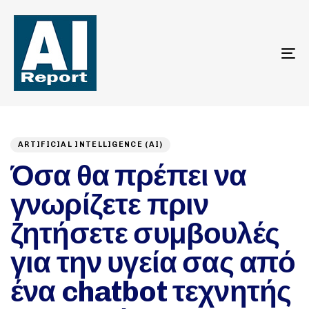
To
na
Author
Published
PUBLISHED
on:
IN:
ARTIFICIAL INTELLIGENCE (AI)
Όσα θα πρέπει να
γνωρίζετε πριν
ζητήσετε συμβουλές
για την υγεία σας από
ένα chatbot τεχνητής