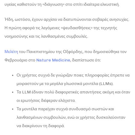
υγείας καθιστούν τη «διάγνωση» στο σπίτι ιδιαίτερα ελκυστική.
Ήδη, ωστόσο, έχουν αρχίσει να διατυπώνονται σοβαρές ανησυχίες.
Η πρώτη αφορά τις λεγόμενες «ψευδαισθήσεις» της τεχνητής
νοημοσύνης και τις λανθασμένες συμβουλές.
Μελέτη
του Πανεπιστημίου της Οξφόρδης, που δημοσιεύθηκε τον
Φεβρουάριο στο
Nature Medicine
, διαπίστωσε ότι:
Οι χρήστες συχνά δε γνώριζαν ποιες πληροφορίες έπρεπε να
μοιραστούν με τα μεγάλα γλωσσικά μοντέλα (LLMs).
Τα LLM έδιναν πολύ διαφορετικές απαντήσεις ακόμη και όταν
οι ερωτήσεις διέφεραν ελάχιστα.
Τα μοντέλα παρείχαν συχνά συνδυασμό σωστών και
λανθασμένων συμβουλών, ενώ οι χρήστες δυσκολεύονταν
να διακρίνουν τη διαφορά.