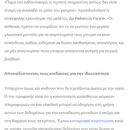
«Παρά τον ενθουσιασμό, η τεχνητή νοημοσύνη απλώς δεν είναι
έτοιμη να αναλάβει το ρόλο του γιατρού», προειδοποίησε η
επικεφαλής ερευνήτρια της μελέτης, Δρ Rebecca Payne. «Οι
ασθενείς πρέπει να γνωρίζουν ότι το να ρωτούν ένα μεγάλο
γλωσσικό μοντέλο για τα συμπτώματά τους μπορεί να είναι
επικίνδυνο, καθώς ενδέχεται να δώσει λανθασμένες απαντήσεις και
να μην αναγνωρίσει πότε υπάρχει επείγουσα ανάγκη για ιατρική
βοήθεια».
Αποκαλύπτοντας τους κινδύνους για την ιδιωτικότητα
Υπάρχουν όμως και κίνδυνοι που δε σχετίζονται άμεσα με την υγεία.
Ο πιο προφανής είναι ότι η κοινοποίηση ευαίσθητων ιατρικών
πληροφοριών σε ένα chatbot μπορεί να οδηγήσει στη χρήση
αυτών των δεδομένων για την εκπαίδευση μοντέλων ή ακόμη και
στη διαρροή τους σε τρίτους. Έχουν
καταγραφεί περιπτώσεις
κατά
τις οποίες μοντέλα αποκάλυψαν δεδομένα που είχαν δώσει οι