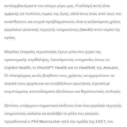
αντιλαμβανόμαστε τον κόσμο γύρω μας. Η αλλαγή αυτή είναι
εμφανής σε πολλούς τομείς της ζωής, αλλά ίσως ένας από τους πιο
ευαίσθητους και συχνά προβληματικούς είναι η αυξανόμενη χρήση
εργαλείων γενετικής τεχνητής νοημοσύνης (GenAI) στον τομέα της
υγείας.
Μεγάλες εταιρείες τεχνολογίας έχουν μπει στο χώρο της
υγειονομικής περίθαλψης, λανσάροντας υπηρεσίες όπως το
Copilot Health, το ChatGPT Health και το HealthAI της Amazon.
Οι πλατφόρμες αυτές βοηθούν τους χρήστες να ερμηνεύουν τα
ιατρικά τους αρχεία και να υποβάλλουν ερωτήσεις σχετικά με
συμπτώματα, αποτελέσματα εξετάσεων και θεραπευτικές επιλογές.
Ωστόσο, υπάρχουν σημαντικοί κίνδυνοι όταν ένα εργαλείο τεχνητής
νοημοσύνης καλείται να αναλάβει το ρόλο του γιατρού,
προειδοποιεί ο Phil Muncaster από την ομάδα της ESET, του