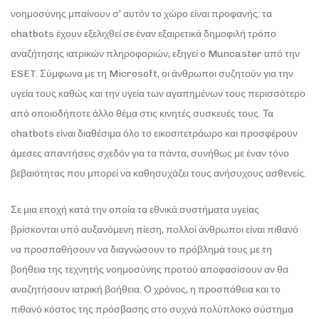
νοημοσύνης μπαίνουν σ’ αυτόν το χώρο είναι προφανής: τα
chatbots έχουν εξελιχθεί σε έναν εξαιρετικά δημοφιλή τρόπο
αναζήτησης ιατρικών πληροφοριών, εξηγεί ο Muncaster από την
ESET. Σύμφωνα με τη Microsoft, οι άνθρωποι συζητούν για την
υγεία τους καθώς και την υγεία των αγαπημένων τους περισσότερο
από οποιοδήποτε άλλο θέμα στις κινητές συσκευές τους. Τα
chatbots είναι διαθέσιμα όλο το εικοσιτετράωρο και προσφέρουν
άμεσες απαντήσεις σχεδόν για τα πάντα, συνήθως με έναν τόνο
βεβαιότητας που μπορεί να καθησυχάζει τους ανήσυχους ασθενείς.
Σε μια εποχή κατά την οποία τα εθνικά συστήματα υγείας
βρίσκονται υπό αυξανόμενη πίεση, πολλοί άνθρωποι είναι πιθανό
να προσπαθήσουν να διαγνώσουν το πρόβλημά τους με τη
βοήθεια της τεχνητής νοημοσύνης προτού αποφασίσουν αν θα
αναζητήσουν ιατρική βοήθεια. Ο χρόνος, η προσπάθεια και το
πιθανό κόστος της πρόσβασης στο συχνά πολύπλοκο σύστημα